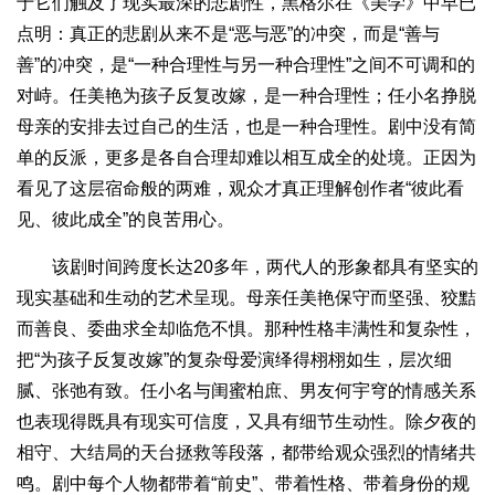
于它们触及了现实最深的悲剧性，黑格尔在《美学》中早已
点明：真正的悲剧从来不是“恶与恶”的冲突，而是“善与
善”的冲突，是“一种合理性与另一种合理性”之间不可调和的
对峙。任美艳为孩子反复改嫁，是一种合理性；任小名挣脱
母亲的安排去过自己的生活，也是一种合理性。剧中没有简
单的反派，更多是各自合理却难以相互成全的处境。正因为
看见了这层宿命般的两难，观众才真正理解创作者“彼此看
见、彼此成全”的良苦用心。
该剧时间跨度长达20多年，两代人的形象都具有坚实的
现实基础和生动的艺术呈现。母亲任美艳保守而坚强、狡黠
而善良、委曲求全却临危不惧。那种性格丰满性和复杂性，
把“为孩子反复改嫁”的复杂母爱演绎得栩栩如生，层次细
腻、张弛有致。任小名与闺蜜柏庶、男友何宇穹的情感关系
也表现得既具有现实可信度，又具有细节生动性。除夕夜的
相守、大结局的天台拯救等段落，都带给观众强烈的情绪共
鸣。剧中每个人物都带着“前史”、带着性格、带着身份的规