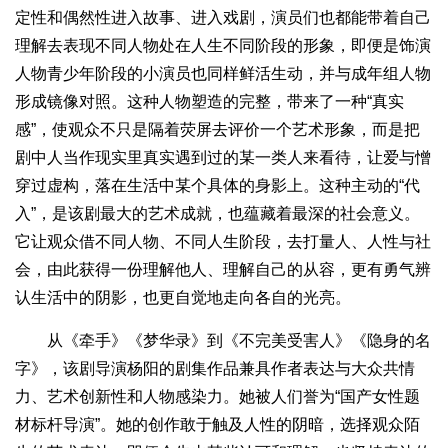
定性和偶然性进入故事、进入戏剧，演员们也都能带着自己
理解去表现不同人物处在人生不同阶段的形象，即便是饰演
人物青少年阶段的小演员也同样鲜活生动，并与成年组人物
形成镜像对照。这种人物塑造的完整，带来了一种“真实
感”，使观众不只是隔着荧屏去评价一个艺术形象，而是把
剧中人当作现实里真实遇到过的某一类人来看待，让爱与憎
穿过虚构，落在生活中某个具体的身影上。这种主动的“代
入”，是该剧最大的艺术成就，也蕴藏着最深的社会意义。
它让观众借不同人物、不同人生阶段，去打量人、人性与社
会，由此获得一份理解他人、理解自己的从容，更有勇气辨
认生活中的阴影，也更自觉地走向各自的光亮。
从《牵手》《梦华录》到《不完美受害人》《隐身的名
字》，该剧导演杨阳的剧集作品兼具作者表达与大众共情
力、艺术创新性和人物感染力。她被人们誉为“国产女性题
材标杆导演”。她的创作敢于触及人性的阴暗，选择观众陌