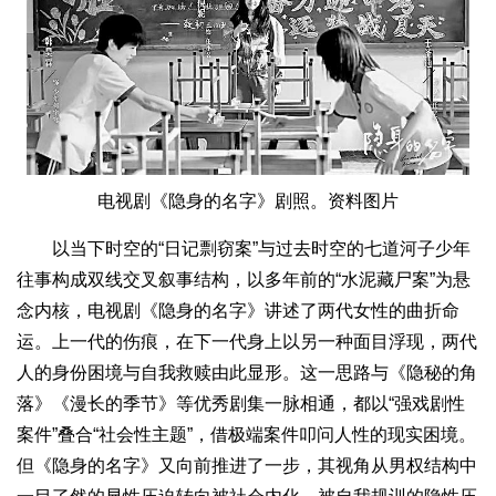
电视剧《隐身的名字》剧照。资料图片
以当下时空的“日记剽窃案”与过去时空的七道河子少年
往事构成双线交叉叙事结构，以多年前的“水泥藏尸案”为悬
念内核，电视剧《隐身的名字》讲述了两代女性的曲折命
运。上一代的伤痕，在下一代身上以另一种面目浮现，两代
人的身份困境与自我救赎由此显形。这一思路与《隐秘的角
落》《漫长的季节》等优秀剧集一脉相通，都以“强戏剧性
案件”叠合“社会性主题”，借极端案件叩问人性的现实困境。
但《隐身的名字》又向前推进了一步，其视角从男权结构中