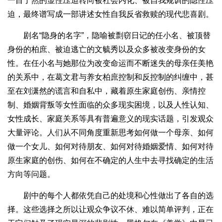
一目了然的显性压迫转向被社会内化、被自我规训的隐性压
迫，最终谱写成一部讲述女性自我反省救赎的现代悲喜剧。
剧名“隐身的名字”，隐喻被剽窃日记的任小名、被顶替
身份的柏庶、被迫逃亡的文毓秀以及众多被改变身份的女
性。在任小名与她那位为改变命运而不断迷失的母亲任美艳
的关系中，在葛文君与养女柏庶控制和反控制的纠缠中，甚
至在刘潇然的谎言和自私中，藏着原生家庭创伤、亲情控
制、婚姻背叛等女性面临的众多现实困境，以及人性认知、
女性成长、家庭关系等具有普遍意义的现实话题，引发观众
大量评论。人们从不同角度重新思考如何做一个母亲、如何
做一个女儿、如何对待朋友、如何对待婚姻爱情、如何对待
原生家庭的创伤、如何在不确定的人生中去寻找确定的生活
方向等问题。
剧中的每个人都依凭自己的处境和心性做出了各自的选
择。这些选择之所以让观众争议不休、难以简单评判，正在