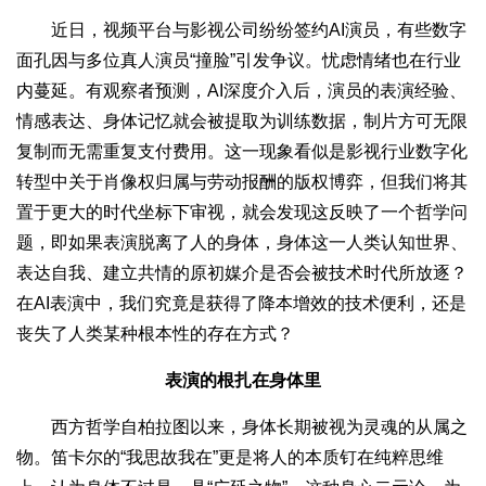
近日，视频平台与影视公司纷纷签约AI演员，有些数字
面孔因与多位真人演员“撞脸”引发争议。忧虑情绪也在行业
内蔓延。有观察者预测，AI深度介入后，演员的表演经验、
情感表达、身体记忆就会被提取为训练数据，制片方可无限
复制而无需重复支付费用。这一现象看似是影视行业数字化
转型中关于肖像权归属与劳动报酬的版权博弈，但我们将其
置于更大的时代坐标下审视，就会发现这反映了一个哲学问
题，即如果表演脱离了人的身体，身体这一人类认知世界、
表达自我、建立共情的原初媒介是否会被技术时代所放逐？
在AI表演中，我们究竟是获得了降本增效的技术便利，还是
丧失了人类某种根本性的存在方式？
表演的根扎在身体里
西方哲学自柏拉图以来，身体长期被视为灵魂的从属之
物。笛卡尔的“我思故我在”更是将人的本质钉在纯粹思维