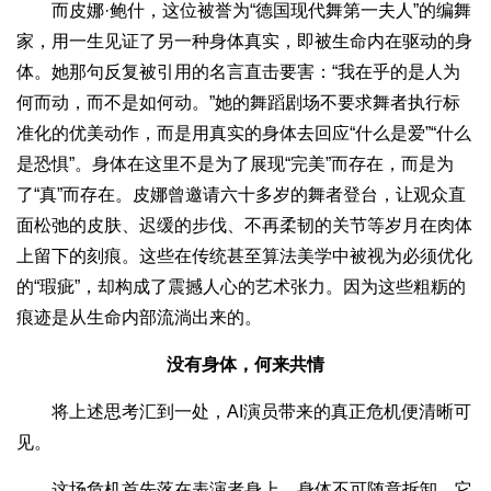
而皮娜·鲍什，这位被誉为“德国现代舞第一夫人”的编舞
家，用一生见证了另一种身体真实，即被生命内在驱动的身
体。她那句反复被引用的名言直击要害：“我在乎的是人为
何而动，而不是如何动。”她的舞蹈剧场不要求舞者执行标
准化的优美动作，而是用真实的身体去回应“什么是爱”“什么
是恐惧”。身体在这里不是为了展现“完美”而存在，而是为
了“真”而存在。皮娜曾邀请六十多岁的舞者登台，让观众直
面松弛的皮肤、迟缓的步伐、不再柔韧的关节等岁月在肉体
上留下的刻痕。这些在传统甚至算法美学中被视为必须优化
的“瑕疵”，却构成了震撼人心的艺术张力。因为这些粗粝的
痕迹是从生命内部流淌出来的。
没有身体，何来共情
将上述思考汇到一处，AI演员带来的真正危机便清晰可
见。
这场危机首先落在表演者身上。身体不可随意拆卸，它