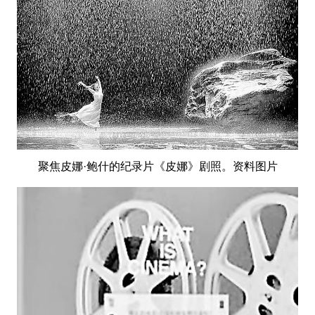
聚焦皮娜·鲍什的纪录片《皮娜》剧照。资料图片