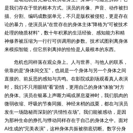
是我们存在于世的根本方式。演员的肖像、声音、动作被扫
描、分割、编码成数据单元，不只是版权被侵犯，更是存在
论的暴力，使演员从“在世存在的身体主体”降格为“可被技术
处理的物质材料”，数十年积累的生活经验、感知能力和精
神修养被压缩为一行行可供调用的参数。技术试图剥离身体
来模拟智能，但它所剥离掉的恰恰是人最根本的东西。
危机也同样落在观众身上。人与世界、与他人的联系，
依靠的是“身体间交互”，也就是一个身体与另一个身体之间
直接的、前反思的感知与共鸣。在影院或剧场观看真人表演
时，我们不只用眼睛“看”剧情，更用自己的身体“体验”对方
的身体。演员在银幕上声嘶力竭或屏息凝神时，我们肌肉的
微弱收缩、呼吸的节奏同频、神经末梢的战栗，都在与演员
发生一场隐秘而深刻的“共情性在场”。我们能被感动，是因
为那种生命的挣扎与悸动同样存在于自己的身体之中。面对
AI生成的“完美表演”，这种身体共振被彻底切断。数字分身