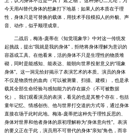
上，认为身体不过是一具“广延之物”。这种身心二元论，为
今天用AI替代身体的想象打下地基：如果人的本质在于理
性，身体只是可替换的载体，用技术手段模拟人的外貌、声
音、动作，似乎顺理成章。
二战后，梅洛-庞蒂在《知觉现象学》中对这一传统发
起挑战，提出“我就是我的身体”，拒绝将身体理解为意识的
容器或工具。在他看来，活的身体不只是生理性的物质堆
砌，同时是能感知、能表达、能朝向世界投射意义的“现象
身体”。这一洞见恰好揭示了表演艺术的本质。演员的身体
不仅是物质性的血肉（可以被测量、扫描、建模），也是承
载其全部生命经验与感知能力的存在媒介（不可被数据
化）。我们观看演员的表演，看见的也是其整个存在，包括
童年记忆、情感创伤、他与世界打交道的方式等，通过身体
直接在场于此时此地。梅洛-庞蒂把这种先于理性反思的、
身体对世界和他者身体的原初理解称为“身体意向性”。表演
的要义正在于此，演员用不可替代的身体“亲知”角色，而非