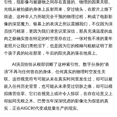
引性，指影像与被摄物之间存在直接的、物理的因果关联。
光线从被拍摄的身体上反射而来，穿过镜头，在胶片上烙下
痕迹。这种非人力所能完全干预的物理过程，构成了电影影
像的深层魔力。银幕上的表演之所以震撼我们，不仅因为演
员技巧精湛，更因为我们潜意识里深信，那具充满温度的血
肉之躯确实曾在特定的时空里存在过。一张对焦不准的童年
老照片让我们潸然泪下，也是因为它的模糊与粗粝证明了那
个孩子真的站在那里，午后的阳光真的落在他肩上。
AI演员恰恰从根部切断了这种索引性。数字分身的“表
演”不再与任何曾在的身体、任何真实的物理时空发生关
联。这些视觉符号可能从未在真实时间里发生过，却可以被
嵌入任何历史背景，也可能从未承受过切肤之痛，却可以模
拟痛苦痉挛。它们在视觉上或许令人惊叹，在存在论意义上
却如同无根之木。巴赞当年深深忧虑的影像沦为假造的真
实，正在AIGC时代变成批量生产的现实。