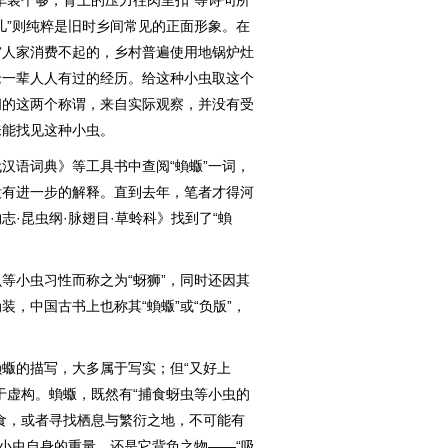
车装个够，背上的压力往肉里扣”等诗句所
儿”则纯粹是旧时乡间常见的正面形象。在
穷人家消费不起的，乡村普遍使用地锅炉灶
老一辈人人有过的经历。给这种小虫取这个
间的这两个称谓，来自实际观察，并没有受
未能找见这种小虫。
语词典》等工具书中查阅“蝜蝂”一词，
没有进一步的解释。直到去年，笔者才得河
·昆虫纲·脉翅目·草蛉科》找到了“蝜
小虫习性而称之为“蚜狮”，同时还因其
，中国古书上也称其“蝜蝂”或“负版”，
的描写，大多属于写实；但“又好上
于虚构。蝜蝂，既然有“捕食蚜虫等小虫的
食，或者寻找栖息与繁衍之地，不可能有
此小虫自身的重量，还是它背负之物——“吸