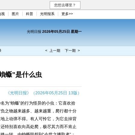
您想去哪里？
电视
图片
科普
光明报系
更多>>
光明日报
2026年05月25日 星期一
录
< 上一期
下一期 >
蝜蝂”是什么虫
《光明日报》（2026年05月25日 13版）
为“蝜蝂”的行为怪异的小虫：它喜欢拾
背负之物越来越多、越来越重，爬行都十分
在地上动弹不得。有人可怜它，为它去掉背
它还特别喜欢向高处爬，极尽其力而不肯止
锋一转，由蝜蝂联想到“今世之嗜取者”：