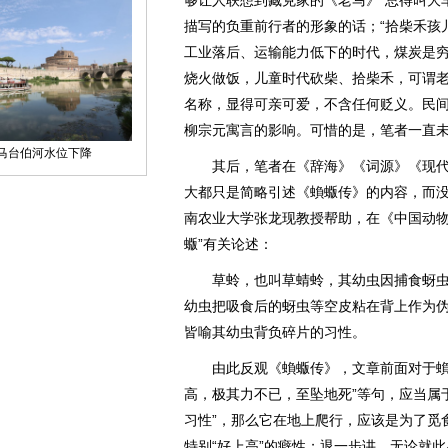
够让人联想到臧克家的《老马》“总得叫大
描写的负重前行者的形象的话；“拾柴禾孩
工业落后、运输能力低下的时代，煤炭是
烧火做饭，儿童时代砍柴、拾柴禾，可谓
名称，显得可亲可爱，不含任何贬义。民
柳宗元寓言的影响。可惜的是，笔者一直
其后，笔者在《辞海》《词源》《现代汉
大都只是简略引述《蝜蝂传》的内容，而
南农业大学张龙现教授帮助，在《中国动物志
蝂”有关论述：
草蛉，也叫草蜻蛉，其幼虫因捕食蚜虫等
幼虫把吸食后的蚜虫等空皮粘在背上作为伪装
皆喻其幼虫背负碎片的习性。
由此反观《蝜蝂传》，文章前面对于蝜蝂
高，极其力不已，至坠地死”等句，应当属
习性”，那么它在地上爬行，应该是为了觅
特别“好上高”的癖性；退一步讲，无论就