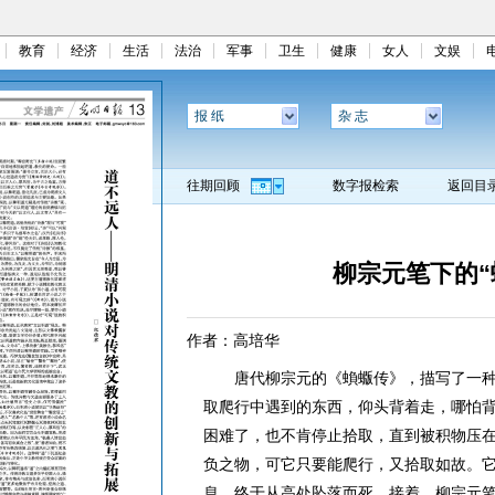
教育
经济
生活
法治
军事
卫生
健康
女人
文娱
报 纸
杂 志
往期回顾
数字报检索
返回目
柳宗元笔下的“
作者：高培华
唐代柳宗元的《蝜蝂传》，描写了一种名
取爬行中遇到的东西，仰头背着走，哪怕
困难了，也不肯停止拾取，直到被积物压
负之物，可它只要能爬行，又拾取如故。
息，终于从高处坠落而死。接着，柳宗元笔