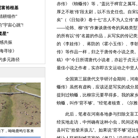
赤传》《蝜蝂传》等，“盖比于稗官之属耳
厚之不敢‘传’段太尉，以不当史任也。自
矣”（《日知录》卷十七“古人不为人立传
——论韩、柳“传”作兼谈唐传奇的风格类
的所有以“传”名篇的作品，从写实的传记
的《李娃传》、蒋防的《霍小玉传》、李
传》等作品一样，归之于唐传奇小说之类
稿》中“今日所谓唐代小说者，亦起于贞元
最佳小说之作者，实亦即古文运动之中坚人
全国第三届唐代文学研讨会期间，河南大
蝂传》虽然有虚构，应该还是写实的成分居
提到过蝜蝂，比柳宗元要早得多。我的家
蝜蝂，叫作‘背不够’。”经笔者核查，《尔雅
此后，笔者在河南各地参与扫除文盲工
经实地走访，中州确有这种小虫，民间还有
县叫它“拾柴禾孩儿”。如果说“背不够”还