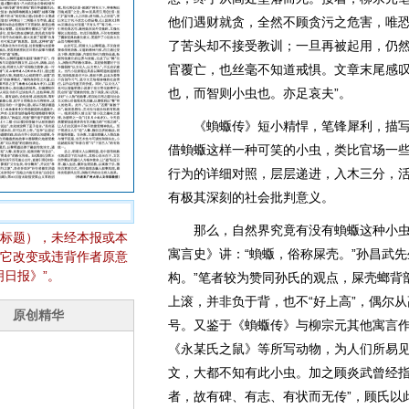
他们遇财就贪，全然不顾贪污之危害，唯
了苦头却不接受教训；一旦再被起用，仍
官覆亡，也丝毫不知道戒惧。文章末尾感叹
也，而智则小虫也。亦足哀夫”。
《蝜蝂传》短小精悍，笔锋犀利，描写
借蝜蝂这样一种可笑的小虫，类比官场一
行为的详细对照，层层递进，入木三分，
有极其深刻的社会批判意义。
那么，自然界究竟有没有蝜蝂这种小虫
标题），未经本报或本
寓言史》讲：“蝜蝂，俗称屎壳。”孙昌武
它改变或违背作者原意
日报》”。
构。”笔者较为赞同孙氏的观点，屎壳螂背
上滚，并非负于背，也不“好上高”，偶尔
号。又鉴于《蝜蝂传》与柳宗元其他寓言
《永某氏之鼠》等所写动物，为人们所易
文，大都不知有此小虫。加之顾炎武曾经指
者，故有碑、有志、有状而无传”，顾氏以