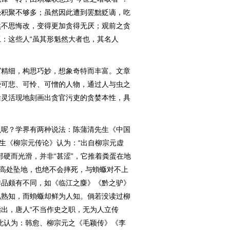
恐积聚不够多；虽然因此遭到罢黜贬谪，吃
然不思悔改，变得更加贪得无厌；观前之贪
：这些人“虽其形魁然大者也，其名人
精细，构思巧妙，想象奇特而丰富。文章
些可悲、可怜、可憎的人物，通过人与虫之
活灵活现地刻画出贪官污吏的贪婪本性，具
呢？学界有两种说法：陈蒲清先生《中国
先生《柳宗元传论》认为：“出自柳宗元虚
部硬而光滑，并非“甚涩”，它推着粪蛋在地
从高处坠地，也绝不会摔死，与蝜蝂对不上
作品颇有不同，如《临江之麋》《黔之驴》
见熟知，而蝜蝂却鲜为人知。倘若没读过柳
出，唐人“不当作史之职，无为人立传
此认为：韩愈、柳宗元之《毛颖传》《李