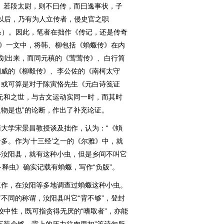
。若段太尉，则不曰传，而曰逸事状，子
宋以后，乃有为人立传者，侵史官之职
”条）。因此，笔者在拙作《传记，还是传奇
型》一文中，将韩、柳包括《蝜蝂传》在内
类划出来，而同元稹的《莺莺传》、白行简
朝威的《柳毅传》、李公佐的《南柯太守
。或可算是对于陈寅恪先生《元白诗笺证
元和之世，与古文运动实同一时，而其时
物是也”的论断，作出了补充论证。
学宋景昌教授谈及拙作，认为：“《蝜
多。作为‘十三经’之一的《尔雅》中，就
乡汝阳县，就有这种小虫，但是乡间不叫它
·释虫》确实记载有蝜蝂，写作“负版”。
作，在汝阳等多地调查过蝜蝂这种小虫。
不同的称谓，汝阳县叫它“背不够”，登封
比较中性，既可指贪得无厌的“嗜取者”，亦能