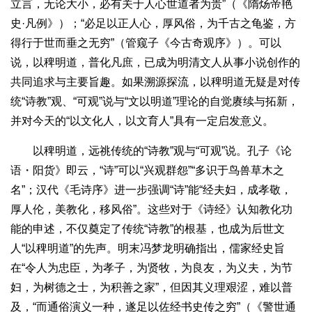
立言，无论大小，必有关于人心世道者为贵”（《隋炀帝艳
史·凡例》）；“必足以正人心，厚风俗，为千古之龟鉴，方
得行于世而垂之无穷”（管窥子《今古奇观序》）。可以
说，以稗明道，普化凡庶，已成为明清文人从事小说创作的
共同追求与主要旨趣。如果溯源探流，以稗明道无疑是对传
统“诗教”观、“可观”说与“文以明道”理论的自觉赓续与拓新，
并对今天的“以文化人，以文育人”具有一定启发意义。
以稗明道，远祧传统的“诗教”观与“可观”说。孔子《论
语・阳货》即云，“诗”可以“兴观群怨”“多识于鸟兽草木之
名”；汉代《毛诗序》进一步强调“诗”能“经夫妇，成孝敬，
厚人伦，美教化，移风俗”。这些对于《诗经》认知教化功
能的申述，不仅奠定了传统“诗教”的根基，也成为后世文
人“以稗明道”的先声。明末冯梦龙明确指出，儒家经史旨
在“令人为忠臣，为孝子，为贤牧，为良友，为义夫，为节
妇，为树德之士，为积善之家”，但因其义理艰涩，难以普
及，“而通俗演义一种，遂足以佐经书史传之穷”（《警世通