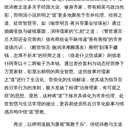
统诗教文道多关乎经国大业、修身齐家，带有精英与政治色
彩，而明清小说所明之“道”更多地聚焦于市井伦理、经商之
道、处世智慧等。如《喻世明言·蒋兴哥重会珍珠衫》通过
婚姻变故与破镜重圆，演绎儒家的“仁恕”之道；《警世通言·
吕大郎还金完骨肉》借布商拾金不昧传递“善有善报”的市井
道德共识；《醒世恒言·施润泽滩阙遇友》阐明“刻薄不赚
钱，忠厚不折本”的经商之道；《徐老仆义愤成家》则借老
仆阿寄以十二两银子为本钱、通过差价套利与动态经营挣下
万贯家财，彰显出精明的商业智慧。这些故事对儒家
之“道”进行了生活化、世俗化的生动解读，使其成为指导百
姓日常行为的准则，极大发扬了桓谭“治身理家，有可观之
辞”的思想。显然，这种将“道”下移并具体化为市井伦理、处
世智慧与生活常理的做法，更容易使庶民在日常化叙事与情
感共鸣中悟“道”受教。
再次，以稗明道颇为重视“寓教于乐”。传统诗教与文道