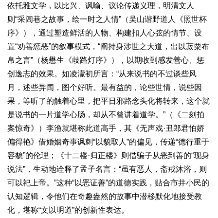
依托雅文学，以比兴、讽喻、议论传递义理，明清文人
则“采闾巷之故事，绘一时之人情”（吴山谐野道人《照世杯
序》），通过塑造鲜活的人物、构建扣人心弦的情节、设
置“劝善惩恶”的叙事模式，“阐持身涉世之大道，出以菽粟布
帛之言”（杨懋生《歧路灯序》），以期收到感发善心、惩
创逸志的效果。如凌濛初所言：“从来说书的不过谈些风
月，述些异闻，图个好听。最有益的，论些世情，说些因
果，等听了的触着心里，把平日邪路念头化将转来，这个就
是说书的一片道学心肠，却从不曾讲着道学。”（《二刻拍
案惊奇》）李渔就堪称此道高手，其《无声戏·丑郎君怕娇
偏得艳》借婚姻奇事讽刺“以貌取人”的偏见，传递“德行重于
容貌”的伦理；《十二楼·归正楼》则借骗子从恶到善的“现身
说法”，生动地诠释了孟子名言：“虽有恶人，斋戒沐浴，则
可以祀上帝。”这种“以恶证善”的道德实践，贴合市井小民的
认知逻辑，令他们在奇趣盎然的故事中潜移默化地接受教
化，堪称“文以明道”的创新性表达。