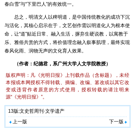
春白雪”与“下里巴人”的有效统一。
总之，明清文人以稗明道，是中国传统教化的成功下沉
与活化，其核心启示在于，文艺创作需以明道化人为根本使
命，让“道”贴近日常、融入生活，摒弃生硬说教，以寓教于
乐、雅俗共赏的方式，将价值理念融入叙事肌理，最终实现
春风化雨、润物无声的文化育人效果。
（作者：纪德君，系广州大学人文学院教授）
版权声明：凡《光明日报》上刊载作品（含标题），未经
本报或本网授权不得转载、摘编、改编、篡改或以其它改
变或违背作者原意的方式使用，授权转载的请注明来
源“《光明日报》”。
13版:
文史哲周刊·文学遗产
上一版
下一版