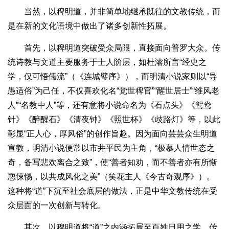
当然，以稗明道，并非简单地继承既往的文教传统，而
是在新的文化语境中做出了诸多创新性拓展。
首先，以稗明道突破受众局限，直接面向普罗大众。传
统诗教与文道主要服务于士人阶层，如杜濬所言“经史之
学，仅可悟儒流”（《连城璧序》），而明清小说家则以“导
愚适俗”为己任，不仅喜欢化名“觉世稗官”“醒世居士”“维风老
人”“名教中人”等，还有意将小说命名为《石点头》《鸳鸯
针》《醉醒石》《清夜钟》《照世杯》《歧路灯》等，以此
彰显“正人心，厚风俗”的创作旨趣。因为面向芸芸众生明道
宣教，明清小说便常以市井平民为主角，“极慕人情世态之
奇，备写悲欢离合之致”，使“善者知劝，而不善者亦有所惭
恧悚惕，以共成风化之美”（笑花主人《今古奇观序》）。
这种将“道”下沉至社会底层的做法，正是中华文教传统在受
众层面的一次创新与转化。
其次，以稗明道将“道”之内涵拓展至百姓日用之学。传