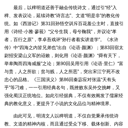
最后，以稗明道还善于融会传统诗文，通过引“经”入
稗、发表议论，延续诗教“诗言志”、文道“明是非”的教化传
统。如《西游记》第31回孙悟空训斥百花羞公主时，直接引
用《诗经·小雅·蓼莪》“父兮生我，母兮鞠我”，并议论“孝
者，百行之原”，李卓吾戏评“孙行者着实讲道学”。《水浒
传》中“四海之内皆兄弟也”出自《论语·颜渊》；第83回宿太
尉招安梁山义军的诏敕，则化用《论语·颜渊》“舜有天下，
举皋陶而四海咸服”之论；第90回吴用引用《论语·里仁》“富
与贵，人之所欲；贫与贱，人之所恶”，突出宋江宁死不改
忠心的品格。《三国演义》第86回秦宓应对张温“天有头
乎”等刁难，一一引用经典名句，既挫败东吴外交挑衅，又
强化蜀汉正统地位。如此引经据典，不仅有效阐发了儒家经
典的教化意义，更提升了小说的文化品位与精神境界。
由此可见，明清文人以稗明道，不仅自觉秉承传统诗
教、文道的精神内核，而且通过受众下移、载体创新、内容