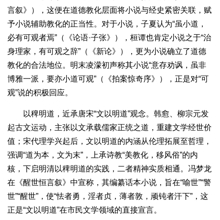
言叙》），这便在道德教化层面将小说与经史紧密关联，赋
予小说辅助教化的正当性。对于小说，子夏认为“虽小道，
必有可观者焉”（《论语·子张》），桓谭也肯定小说之于“治
身理家，有可观之辞”（《新论》），更为小说确立了道德
教化的合法地位。明末凌濛初声称其小说“意存劝讽，虽非
博雅一派，要亦小道可观”（《拍案惊奇序》），正是对“可
观”说的积极回应。
以稗明道，近承唐宋“文以明道”观念。韩愈、柳宗元发
起古文运动，主张以文承载儒家正统之道，重建文学经世价
值；宋代理学兴起后，文以明道的内涵从伦理拓展至哲理，
强调“道为本，文为末”，上承诗教“美教化，移风俗”的内
核，下启明清以稗明道的实践，二者精神实质相通。冯梦龙
在《醒世恒言叙》中宣称，其编纂话本小说，旨在“喻世”“警
世”“醒世”，使“怯者勇，淫者贞，薄者敦，顽钝者汗下”，这
正是“文以明道”在市民文学领域的直接宣言。