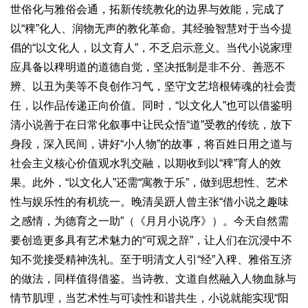
世俗化与雅俗会通，拓新传统教化的边界与效能，完成了
以“稗”化人、润物无声的教化革命。其经验智慧对于当今提
倡的“以文化人，以文育人”，不乏启示意义。当代小说家理
应具备以稗明道的道德自觉，坚决抵制是非不分、善恶不
辨、以丑为美等不良创作习气，坚守文艺培根铸魂的社会责
任，以作品传递正向价值。同时，“以文化人”也可以借鉴明
清小说善于在日常化叙事中让民众悟“道”受教的传统，放下
身段，深入民间，讲好“小人物”的故事，将百姓日用之道与
社会主义核心价值观水乳交融，以期收到以“稗”育人的效
果。此外，“以文化人”还需“寓教于乐”，做到思想性、艺术
性与娱乐性的有机统一。晚清吴趼人曾主张“借小说之趣味
之感情，为德育之一助”（《月月小说序》）。今天自然需
要创造更多具有艺术魅力的“可观之辞”，让人们在沉浸中不
知不觉接受精神洗礼。至于明清文人引“经”入稗、雅俗互济
的做法，同样值得借鉴。当诗教、文道自然融入人物血脉与
情节肌理，当艺术性与可读性和谐共生，小说就能实现“阳