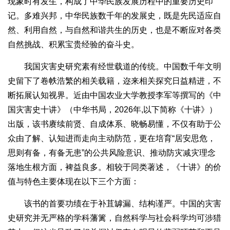
现象时有发生，构成了中华民族发展历程中的重要历史印
记。多难兴邦，中华民族数千年的发展史，既是先民适应自
然、利用自然，与自然和谐共生的历史，也是不断应对各类
自然挑战、积累宝贵经验的奋斗史。
我国灾害史研究素有经世载道的传统。中国数千年文明
史留下了卷帙浩繁的相关载籍，迩来相关探究日益精进，不
断拓展认知视界。近由中国农业大学教授李军等撰写的《中
国灾害史十讲》（中华书局，2026年,以下简称《十讲》）
出版，该书赓续前贤、自成体系、晓畅易懂，不仅有助于公
众由了解、认知进而走向主动防范，更在培育“居安思危，
思则有备，有备无患”的公共风险意识、推动防灾减灾理念
落地生根方面，裨益良多。相较于同类著述，《十讲》的价
值与特色主要体现在以下三个方面：
该书的首要功绩在于补苴罅漏、结构谨严。中国的灾害
史研究并无严格的学科藩篱，自然科学与社会科学均可涉猎