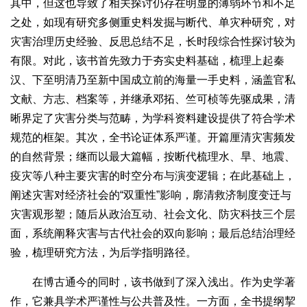
其中，但这也导致了相关探讨仍存在明显的薄弱环节和不足
之处，如现有研究多侧重史料发掘与断代、单灾种研究，对
灾害治理历史经验、反思总结不足，长时段综合性探讨较为
有限。对此，该书首先致力于夯实史料基础，梳理上起秦
汉、下至明清乃至新中国成立前的海量一手史料，涵盖官私
文献、方志、档案等，并继承邓拓、竺可桢等先驱成果，清
晰界定了灾害分类与范畴，为学科资料建设提供了符合学术
规范的框架。其次，全书论证体系严谨。开篇厘清灾害频发
的自然背景；继而以最大篇幅，按断代梳理水、旱、地震、
疫灾等八种主要灾害的时空分布与演变逻辑；在此基础上，
阐述灾害对经济社会的“双重性”影响，廓清救济制度变迁与
灾害观形塑；随后从政治互动、社会文化、防灾科技三个层
面，系统阐释灾害与古代社会的双向影响；最后总结治理经
验，梳理研究方法，为后学指明路径。
在博古通今的同时，该书做到了深入浅出。作为史学著
作，它兼具学术严谨性与公共普及性。一方面，全书提纲挈