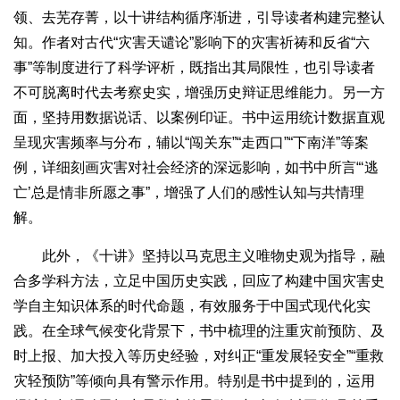
领、去芜存菁，以十讲结构循序渐进，引导读者构建完整认
知。作者对古代“灾害天谴论”影响下的灾害祈祷和反省“六
事”等制度进行了科学评析，既指出其局限性，也引导读者
不可脱离时代去考察史实，增强历史辩证思维能力。另一方
面，坚持用数据说话、以案例印证。书中运用统计数据直观
呈现灾害频率与分布，辅以“闯关东”“走西口”“下南洋”等案
例，详细刻画灾害对社会经济的深远影响，如书中所言“‘逃
亡’总是情非所愿之事”，增强了人们的感性认知与共情理
解。
此外，《十讲》坚持以马克思主义唯物史观为指导，融
合多学科方法，立足中国历史实践，回应了构建中国灾害史
学自主知识体系的时代命题，有效服务于中国式现代化实
践。在全球气候变化背景下，书中梳理的注重灾前预防、及
时上报、加大投入等历史经验，对纠正“重发展轻安全”“重救
灾轻预防”等倾向具有警示作用。特别是书中提到的，运用