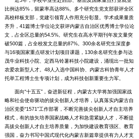
近5年，学校毕业生赴西部、基层及国家重点行业就业
比例达85%，留蒙率高达88%。多个研究生党支部获评全区
高校样板支部，党建引领育人作用充分彰显。学术成果量质
齐升，41篇博士学位论文获评内蒙古自治区优秀博士学位论
文，占全区总量的54.5%。研究生在高水平期刊年发文量突
破500篇，占全校发文总量的87%。300余名研究生深度参
与16项国家重点研发计划项目课题，130余名研究生参与达
茂牛业科技小院、定西马铃薯科技小院建设，涌现出一批知
农爱农新型人才。48人入选中国科协、内蒙古科协青年人才
托举工程博士生专项计划，成为科技创新重要生力军。
面向“十五五”，奋进新征程，内蒙古大学将加强国家战
略和社会使命驱动的拔尖创新人才培养，认真落实内蒙古自
治区党委“1571”工作部署，不断完善拔尖创新人才自主培养
模式，有的放矢培养国家战略人才和急需紧缺人才，不断提
高拔尖创新人才自主培养质量，为加快建设教育强区、教育
强国，奋力书写中国式现代化内蒙古新篇章提供有力人才支