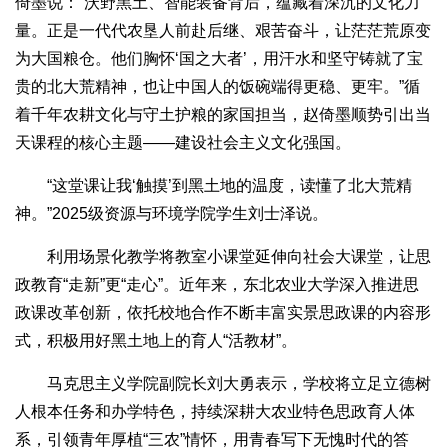
倚墨说：“沃野黑土、智能装备背后，蕴藏着深沉的文化力
量。正是一代代农垦人前赴后继、艰苦奋斗，让茫茫荒原变
为大国粮仓。他们胸怀‘国之大者’，用汗水和坚守铸就了宝
贵的北大荒精神，也让中国人的饭碗端得更稳、更牢。”循
着千年农耕文化与守土护粮的家国担当，赵倚墨顺势引出当
天课程的核心主题——建设社会主义文化强国。
“这堂课让我‘触摸’到黑土地的温度，读懂了北大荒精
神。”2025级资源与环境学院学生刘士泽说。
利用场景化教学将教室小课堂延伸向社会大课堂，让思
政教育“走新”更“走心”。近年来，东北农业大学深入推进思
政课改革创新，依托校地合作不断丰富实景思政课的内容形
式，积极用好黑土地上的育人“活教材”。
马克思主义学院副院长刘大勇表示，学校将立足立德树
人根本任务和办学特色，持续深耕大农业特色思政育人体
系，引领青年厚植“三农”情怀，用青春写下无愧时代的答