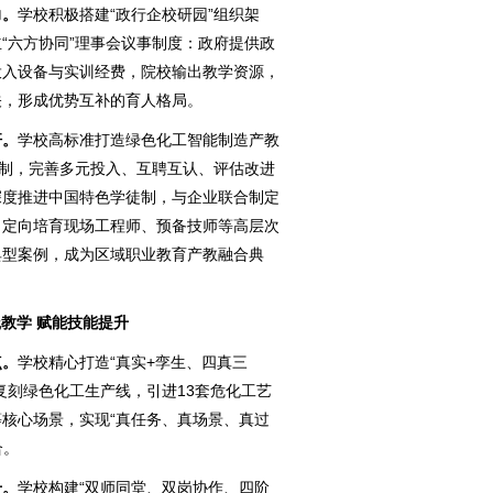
力。
学校积极搭建“政行企校研园”组织架
“六方协同”理事会议事制度：政府提供政
投入设备与实训经费，院校输出教学资源，
关，形成优势互补的育人格局。
杆。
学校高标准打造绿色化工智能制造产教
机制，完善多元投入、互聘互认、评估改进
深度推进中国特色学徒制，与企业联合制定
，定向培育现场工程师、预备技师等高层次
典型案例，成为区域职业教育产教融合典
教学 赋能技能提升
点。
学校精心打造“真实+孪生、四真三
复刻绿色化工生产线，引进13套危化工艺
核心场景，实现“真任务、真场景、真过
合。
升。
学校构建“双师同堂、双岗协作、四阶