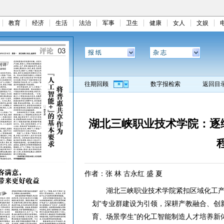
教育
经济
生活
法治
军事
卫生
健康
女人
文娱
报 纸
杂 志
往期回顾
数字报检索
返回目
湖北三峡职业技术学院：逐
作者：张 林 古永红 盛 夏
湖北三峡职业技术学院紧扣区域化工产业“
划”专业群建设为引领，深耕产教融合、创
育、场景孪生”的化工智能制造人才培养新