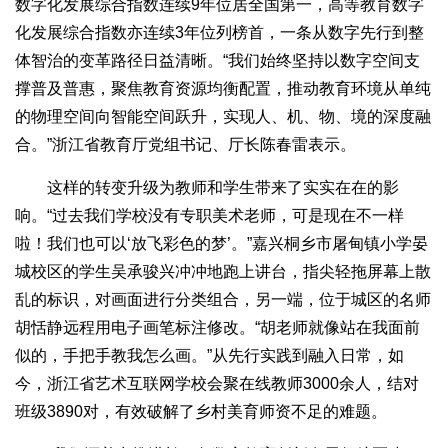
数字化发展综合指数连续9年位居全国第一，高等教育数字
化发展综合指数亦连续3年位列榜首，一条从数字先行到整
体智治的变革路径日益清晰。“我们始终坚持以数字空间支
撑普及普惠，聚焦教育资源均衡配置，推动教育环境从单纯
的物理空间向智能空间跃升，实现人、机、物、境的深度融
合。”浙江省教育厅党组书记、厅长陈春雷表示。
这样的转变升级为教师和学生带来了实实在在的影
响。“过去我们学校没有专职美术老师，可是现在不一样
啦！我们也可以‘放飞彩色的梦’。”嘉兴桐乡市屠甸镇小学晏
城校区的学生吴承骏兴冲冲地跑上讲台，指尖轻拖屏幕上散
乱的标识，对画面进行分类组合，另一端，位于城区的名师
胡恬静远程用电子画笔标注修改。“胡老师就像站在我面前
似的，手把手教我怎么画。”从先行实践到融入日常，如
今，浙江省艺术互联网学校会聚在线教师3000余人，结对
班级3890对，有效破解了乡村美育师资不足的难题。