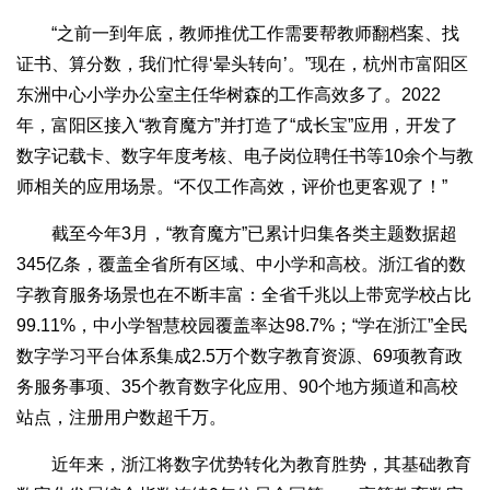
“之前一到年底，教师推优工作需要帮教师翻档案、找
证书、算分数，我们忙得‘晕头转向’。”现在，杭州市富阳区
东洲中心小学办公室主任华树森的工作高效多了。2022
年，富阳区接入“教育魔方”并打造了“成长宝”应用，开发了
数字记载卡、数字年度考核、电子岗位聘任书等10余个与教
师相关的应用场景。“不仅工作高效，评价也更客观了！”
截至今年3月，“教育魔方”已累计归集各类主题数据超
345亿条，覆盖全省所有区域、中小学和高校。浙江省的数
字教育服务场景也在不断丰富：全省千兆以上带宽学校占比
99.11%，中小学智慧校园覆盖率达98.7%；“学在浙江”全民
数字学习平台体系集成2.5万个数字教育资源、69项教育政
务服务事项、35个教育数字化应用、90个地方频道和高校
站点，注册用户数超千万。
近年来，浙江将数字优势转化为教育胜势，其基础教育