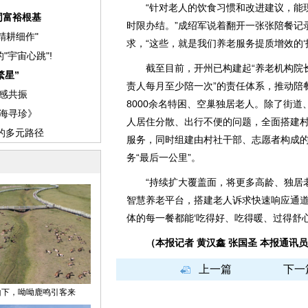
“针对老人的饮食习惯和改进建议，能现
时限办结。”成绍军说着翻开一张张陪餐记
求，“这些，就是我们养老服务提质增效的‘指
截至目前，开州已构建起“养老机构院长
责人每月至少陪一次”的责任体系，推动陪
8000余名特困、空巢独居老人。除了街
人居住分散、出行不便的问题，全面搭建
服务，同时组建由村社干部、志愿者构成
务“最后一公里”。
“持续扩大覆盖面，将更多高龄、独居老
智慧养老平台，搭建老人诉求快速响应通
体的每一餐都能‘吃得好、吃得暖、过得舒心
（本报记者 黄汉鑫 张国圣 本报通讯员
上一篇
下一