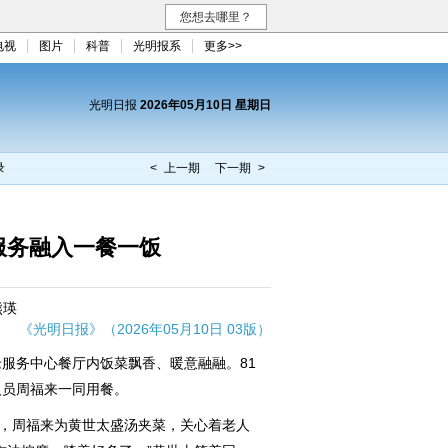
您想去哪里？
电视
图片
科普
光明报系
更多>>
光明日报
2026年05月10日 星期日
录
< 上一期
下一期 >
服务融入一餐一饭
熊瑛
《光明日报》（2026年05月10日 03版）
务中心餐厅内饭菜飘香、暖意融融。81
人员周福来一同用餐。
，周福来为黄世太盛汤夹菜，关心着老人