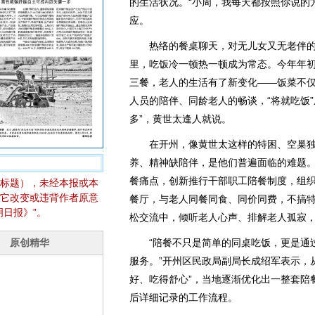
的生活状况。“小周，我每天都按照你说的
应。
热络的餐桌聊天，对无儿女又无老伴的
里，吃饭冷一顿热一顿成为常态。今年年
三餐，老人的生活有了新变化——饭菜不
人员的陪伴、同龄老人的畅谈，“将就吃饭
多”，黄世太逢人就说。
在开州，像黄世太这样的特困、空巢独
养、精神缺陪伴，是他们普遍面临的难题
餐痛点，创新推行干部职工陪餐制度，组
标题），未经本报或本
它改变或违背作者原意
餐厅，与老人同餐同食、同价同费，不搞
日报》”。
松交流中，倾听老人心声、排解老人孤寂
“陪餐不只是简单的同桌吃饭，更是通过
服务。”开州区民政局副局长成绍军表示，从
好、吃得舒心”，当地逐渐优化出一整套陪
后详细记录的工作流程。