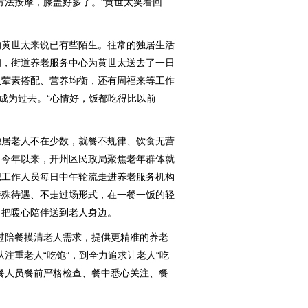
方法按摩，膝盖好多了。”黄世太笑着回
黄世太来说已有些陌生。往常的独居生活
初，街道养老服务中心为黄世太送去了一日
仅荤素搭配、营养均衡，还有周福来等工作
”成为过去。“心情好，饭都吃得比以前
居老人不在少数，就餐不规律、饮食无营
。今年以来，开州区民政局聚焦老年群体就
织工作人员每日中午轮流走进养老服务机构
特殊待遇、不走过场形式，在一餐一饭的轻
，把暖心陪伴送到老人身边。
陪餐摸清老人需求，提供更精准的养老
注重老人“吃饱”，到全力追求让老人“吃
餐人员餐前严格检查、餐中悉心关注、餐