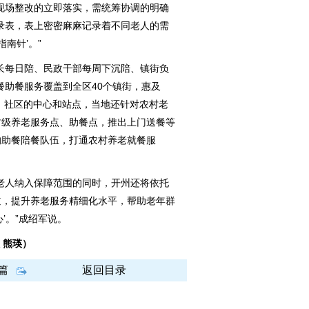
场整改的立即落实，需统筹协调的明确
录表，表上密密麻麻记录着不同老人的需
南针’。”
每日陪、民政干部每周下沉陪、镇街负
餐助餐服务覆盖到全区40个镇街，惠及
道、社区的中心和站点，当地还针对农村老
村级养老服务点、助餐点，推出上门送餐等
的助餐陪餐队伍，打通农村养老就餐服
人纳入保障范围的同时，开州还将依托
道，提升养老服务精细化水平，帮助老年群
’。”成绍军说。
 熊瑛）
篇
返回目录