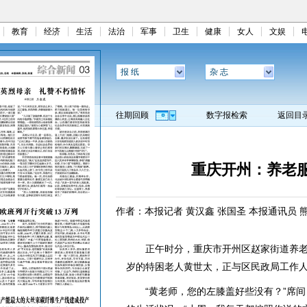
教育
经济
生活
法治
军事
卫生
健康
女人
文娱
报 纸
杂 志
往期回顾
数字报检索
返回目
重庆开州：养老
作者：本报记者 黄汉鑫 张国圣 本报通讯员 
正午时分，重庆市开州区赵家街道养老服
岁的特困老人黄世太，正与区民政局工作
“黄老师，您的左膝盖好些没有？”席间