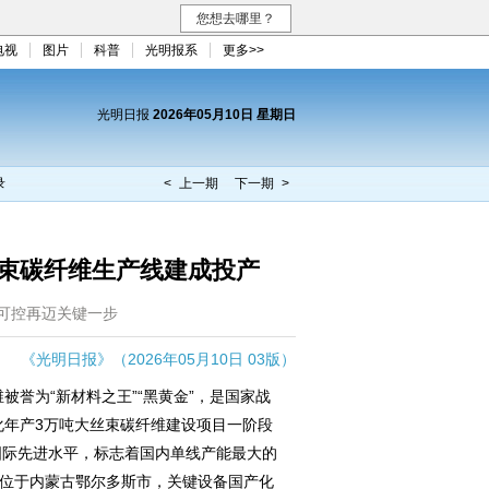
您想去哪里？
电视
图片
科普
光明报系
更多>>
光明日报
2026年05月10日 星期日
录
< 上一期
下一期 >
束碳纤维生产线建成投产
可控再迈关键一步
《光明日报》（2026年05月10日 03版）
被誉为“新材料之王”“黑黄金”，是国家战
化年产3万吨大丝束碳纤维建设项目一阶段
国际先进水平，标志着国内单线产能最大的
目位于内蒙古鄂尔多斯市，关键设备国产化