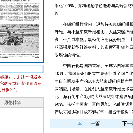
率达100%，并构建起绿色能源与高端新材
以上。
在碳纤维行业内，通常将每束碳纤维根数大
纤维。与小丝束碳纤维相比，大丝束碳纤
高，生产成本低，规模化应用优势明显。上
的高强度新型纤维材料，其密度不到钢的四
耐腐蚀的特性。
中国石化是国内首家、全球第四家掌握48
10月，我国首条48K大丝束碳纤维全国产
标题），未经本报或本
年自主研发生产的60K大丝束碳纤维新产
它改变或违背作者原意
高端应用场景。在原创大丝束碳纤维技术
日报》”。
化上海石化年产3万吨大丝束碳纤维建设项
50%。依托内蒙古丰富的风能、光能资源
产线可减少碳排放2万吨/年，相当于植树1
上一篇
下一