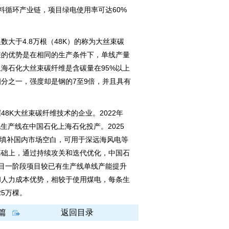
料循环产业链，项目绿电使用率可达60%
于4.8万根（48K）的称为大丝束碳
维的优势是在相同的生产条件下，单线产量
海石化大丝束碳纤维是含碳量在95%以上
分之一，强度却是钢的7至9倍，并且具有
K大丝束碳纤维技术的企业。2022年
化生产线在中国石化上海石化投产。2025
品填补国内市场空白，可用于深远海风电等
基础上，通过持续攻关和迭代优化，中国石
目一阶段项目较已有生产线单线产能提升
和人力成本优势，相较于使用煤电，每条生
25万棵。
篇
返回目录