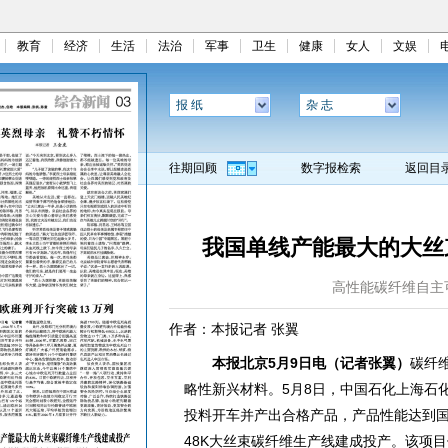
教育
经济
生活
法治
军事
卫生
健康
女人
文娱
报 纸
杂 志
往期回顾
数字报检索
返回目
我国单线产能最大的大丝
高性能碳纤维自主
作者：本报记者 张翼
本报北京5月9日电（记者张翼）
碳纤维
略性新兴材料。5月8日，中国石化上海石
投料开车并产出合格产品，产品性能达到
48K大丝束碳纤维生产线建成投产。该项