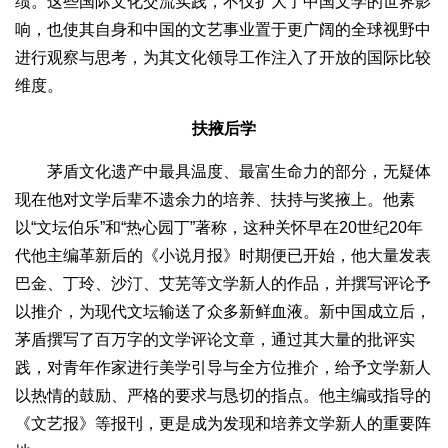
绩。这些国际文化交流实践，不仅扩大了中国文学的世界影
响，也使其自身和中国的文艺事业置于更广阔的全球视野中
进行观察与思考，为其文化领导工作注入了开放的国际比较
维度。
扶掖后学
茅盾文化遗产中最具温度、最富生命力的部分，无疑体
现在他对文学后辈不遗余力的培养、扶持与奖掖上。他素
以“文坛伯乐”和“热心园丁”著称，这种关怀早在20世纪20年
代他主编革新后的《小说月报》时期便已开始，他大量发表
巴金、丁玲、沙汀、艾芜等文学新人的作品，并撰写评论予
以推介，为现代文坛输送了众多新鲜血液。新中国成立后，
茅盾撰写了百万字的文学评论文章，通过其大量的批评实
践，对青年作家进行美学引导与全方位推介，给予文学新人
以热情的鼓励、严格的要求与恳切的指点。他主编或指导的
《文艺报》等报刊，更是成为发现和培养文学新人的重要阵