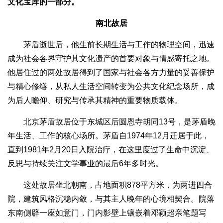
文化宝库的一部分。
南北故居
茅盾逝世后，他生前长期生活与工作的物理空间，迅速
成为社会各界守护其文化遗产的首要对象与情感寄托之地。
他居住过的两处故居得到了国家与社会各方力量的妥善保护
与精心修缮，从私人生活空间转变为公共文化纪念场所，成
为后人瞻仰、研究与传承其精神的重要物质载体。
北京茅盾故居位于东城区后圆恩寺胡同13号，是茅盾晚
年生活、工作的核心场所。茅盾自1974年12月迁居于此，
直到1981年2月20日入院治疗，在这里度过了生命中沉淀、
反思与持续关注文学事业的最后6年多时光。
这处故居坐北朝南，占地面积878平方米，为两进四合
院，建筑风格沉稳内敛，与其主人晚年的心境相契合。院落
东南侧辟一座如意门，门内影壁上镶嵌着邓颖超亲笔题写