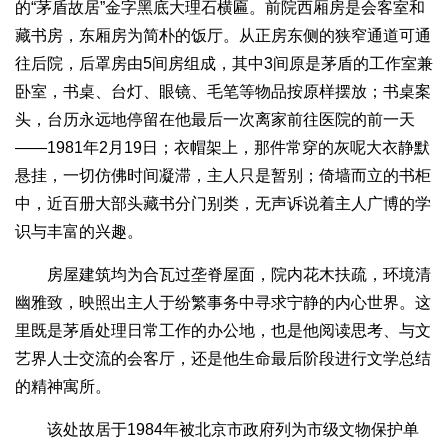
的“茅盾故居”金字黑底大理石横匾。前院西厢房是会客室和
藏书房，东厢房为简朴的饭厅。从正房东侧的狭窄通道可通
往后院，后罩房由5间房组成，其中3间原是茅盾的工作室兼
卧室，书桌、台灯、眼镜、毛笔等物品按原样摆放；书桌案
头，台历永远地停留在他最后一次离家前往医院的前一天
——1981年2月19日；衣帽架上，那件常穿的灰呢大衣静默
悬挂，一切仿佛时间凝滞，主人只是暂别；倚墙而立的书柜
中，近百册大部头藏书分门别类，无声诉说着主人广博的学
识与丰富的兴趣。
房屋建筑均为合瓦过垄脊屋面，院内花木扶疏，环境清
幽雅致，映照出主人于纷繁事务中寻求宁静的内心世界。这
里既是茅盾处理日常工作的办公地，也是他阅读思考、与文
艺界人士交流的会客厅，还是他生命最后阶段进行文学总结
的精神寓所。
该处故居于1984年被北京市政府列为市级文物保护单