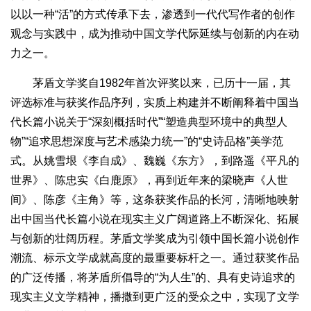
以以一种“活”的方式传承下去，渗透到一代代写作者的创作
观念与实践中，成为推动中国文学代际延续与创新的内在动
力之一。
茅盾文学奖自1982年首次评奖以来，已历十一届，其
评选标准与获奖作品序列，实质上构建并不断阐释着中国当
代长篇小说关于“深刻概括时代”“塑造典型环境中的典型人
物”“追求思想深度与艺术感染力统一”的“史诗品格”美学范
式。从姚雪垠《李自成》、魏巍《东方》，到路遥《平凡的
世界》、陈忠实《白鹿原》，再到近年来的梁晓声《人世
间》、陈彦《主角》等，这条获奖作品的长河，清晰地映射
出中国当代长篇小说在现实主义广阔道路上不断深化、拓展
与创新的壮阔历程。茅盾文学奖成为引领中国长篇小说创作
潮流、标示文学成就高度的最重要标杆之一。通过获奖作品
的广泛传播，将茅盾所倡导的“为人生”的、具有史诗追求的
现实主义文学精神，播撒到更广泛的受众之中，实现了文学