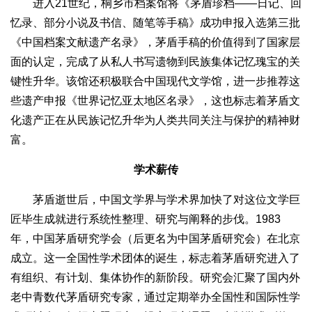
进入21世纪，桐乡市档案馆将《茅盾珍档——日记、回
忆录、部分小说及书信、随笔等手稿》成功申报入选第三批
《中国档案文献遗产名录》，茅盾手稿的价值得到了国家层
面的认定，完成了从私人书写遗物到民族集体记忆瑰宝的关
键性升华。该馆还积极联合中国现代文学馆，进一步推荐这
些遗产申报《世界记忆亚太地区名录》，这也标志着茅盾文
化遗产正在从民族记忆升华为人类共同关注与保护的精神财
富。
学术薪传
茅盾逝世后，中国文学界与学术界加快了对这位文学巨
匠毕生成就进行系统性整理、研究与阐释的步伐。1983
年，中国茅盾研究学会（后更名为中国茅盾研究会）在北京
成立。这一全国性学术团体的诞生，标志着茅盾研究进入了
有组织、有计划、集体协作的新阶段。研究会汇聚了国内外
老中青数代茅盾研究专家，通过定期举办全国性和国际性学