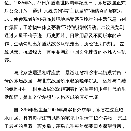
位。1985年3月27日茅盾逝世四周年纪念日，茅盾故居正式
对公众开放，通过“原貌陈列”与“主题展览”相结合的展陈方
式，使参观者能够身临其境地感受茅盾晚年的生活气息与创
作氛围，于静物中体会茅盾“不静”的精神活动。常设展览则
通过大量手稿手迹、历史照片、日常用品及不同版本的著
作，生动勾勒出茅盾从故乡乌镇走出，历经“五四”洗礼、左
翼风云、抗战烽火，直至参与新中国文化建设的不凡人生轨
迹。
与北京故居遥相呼应的，是浙江省桐乡市乌镇观前街17
号的茅盾故居。与北京故居所承载的晚年沉思、运筹与总结
的氛围不同，桐乡故居深深镌刻着作家童年和少年时代的生
活印记，是其文学梦想与人格养成的原初土壤。
自1896年出生至1909年离乡赴外求学，茅盾在这座临
水而居、具有典型江南风韵的宅院中生活了13个春秋，完成
了最初的启蒙。离乡后，茅盾几乎每年都要回乡探望母亲，