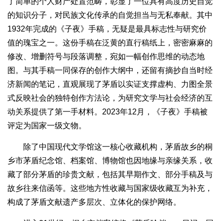
了简单的个人财产处置范畴，彰显了一位具有高度历史自觉
的知识分子，对民族文化传承的自觉担当与无私奉献。其中
1932年完成的《子夜》手稿，无疑是最具标志性与研究价
值的瑰宝之一。这份手稿在泛黄的直行稿纸上，密密麻麻的
修改、增删符号与段落调整，宛如一幅创作思维的动态地
图。与其手稿一同保存的创作大纲中，还留有摘抄自当时经
济新闻的笔记，直观展现了茅盾以实证支撑虚构、力图全景
式反映社会的独特创作方法论，为研究文学与社会经济的互
动关系提供了第一手材料。2023年12月，《子夜》手稿被
评定为国家一级文物。
除了中国现代文学馆这一核心收藏机构，茅盾故乡的桐
乡市茅盾纪念馆、档案馆、博物馆也因地缘与亲缘关系，收
藏了部分茅盾的珍贵文献，包括其早期作文、部分手稿及与
故乡往来信函等。这些地方性收藏与国家级收藏互为补充，
构成了茅盾文献遗产多层次、立体化的保护网络。