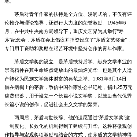
地。
茅盾对青年作家的扶持是全方位、浸润式的，不仅有评
论推介与理论指导，还进行大力度的荣誉激励。1945年6
月，在中共中央南方局领导下，重庆文艺界为其举行“寿
茅”纪念会，茅盾在会上倡议并捐资设立了“茅盾文艺奖金”，
专门用于资助和奖励在艰苦环境中坚持创作的青年作家。
茅盾文学奖的设立，是茅盾扶持后学、献身文学事业的
崇高精神在其生命终点绽放出的最灿烂光华，也是其个人遗
产转化为民族文学集体财富的典范之举。1981年3月14日，
躺在病榻上的茅盾，致信中国作家协会书记处，捐出25万元
稿费积蓄，用于设立一个长篇小说文学奖，以鼓励当代优秀
长篇小说的创作，促进社会主义文学的繁荣。
两周后，茅盾与世长辞。他的遗愿通过“茅盾文学奖”这
一制度化、长效化的机制得到了延续与升华。这种将微观创
作指导与宏观奖项激励相结合的方式，使茅盾的文学精神得