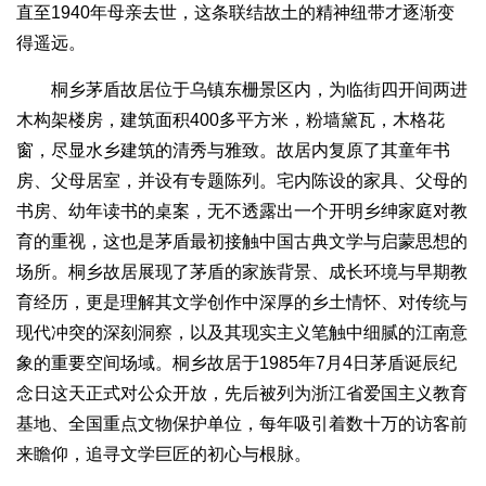
直至1940年母亲去世，这条联结故土的精神纽带才逐渐变
得遥远。
桐乡茅盾故居位于乌镇东栅景区内，为临街四开间两进
木构架楼房，建筑面积400多平方米，粉墙黛瓦，木格花
窗，尽显水乡建筑的清秀与雅致。故居内复原了其童年书
房、父母居室，并设有专题陈列。宅内陈设的家具、父母的
书房、幼年读书的桌案，无不透露出一个开明乡绅家庭对教
育的重视，这也是茅盾最初接触中国古典文学与启蒙思想的
场所。桐乡故居展现了茅盾的家族背景、成长环境与早期教
育经历，更是理解其文学创作中深厚的乡土情怀、对传统与
现代冲突的深刻洞察，以及其现实主义笔触中细腻的江南意
象的重要空间场域。桐乡故居于1985年7月4日茅盾诞辰纪
念日这天正式对公众开放，先后被列为浙江省爱国主义教育
基地、全国重点文物保护单位，每年吸引着数十万的访客前
来瞻仰，追寻文学巨匠的初心与根脉。