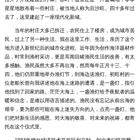
星星地散布着一些村庄，被当地人称为后沙旺。四十多年过
去了，这里建起了一座现代化新城。
当年的村庄大多已拆迁，农民住上了楼房，成为城市居
民，过上了另一种生活。我在这里工作、生活，亲历了这个
地方进入新世纪后的城市化进程。近年因为创作海洋题材作
品，时常到渔村采访，更是耳闻目睹渔民生活的改善，有太
多感触。渔民虽然大多不再出海，然而每年正月十三、十
四，他们仍郑重地举办渔灯节，到海边送渔灯。初旺村的一
位老船长曾向我讲述他在海上迷路的遭遇，是一盏灯，指引
他找到了回家的路。茫茫大海上，一盏渔灯给予夜航者的温
暖和信念，是难以用语言描述的。渔民没有忘记从前出海的
艰辛，要为那些可能在海上迷失方向的人，点亮一盏灯。他
们把对新生活的感恩、对大海的敬畏、对未来的祝祷，都寄
托在这个仪式里。