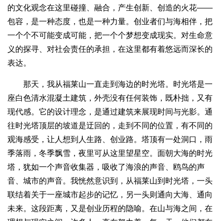
的文化观念在这里碰撞、融合，产生创新、创造的火花——
包容，是一种态度，也是一种力量。创业者们与海相伴，把
一个个不可能变成可能，把一个个梦想变成现实。对生命意
义的探寻、对社会责任的承担，在这里都有着悠远而深长的
表达。
那天，我从福莱山一直走到海边的时光塔。时光塔是一
座白色清水混凝土建筑，外壳没有任何装饰，既朴拙，又有
现代感。它的设计理念，是通过建筑来展现时间与光影。通
往时光塔顶层的坡道是迂回的，走到不同的位置，有不同的
观海感受，让人想到人生路、创业路。塔顶有一处洞口，雨
季落雨，冬季飘雪，夜里可从这里望星空。面朝大海的时光
塔，犹如一个声音收集器，吸收了海浪的声音、鸥鸟的声
音、城市的声音。我恍然意识到，从福莱山到时光塔，一头
联结着关于一座城市起步的记忆，另一头则通向大海、通向
未来。这段距离，又是创业历程的隐喻。在山与海之间，在