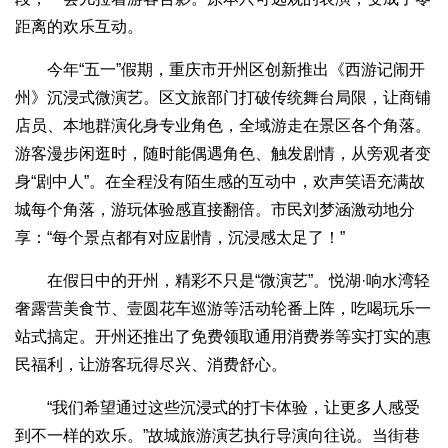
距离的欢乐互动。
今年“五一”假期，重庆市开州区创新推出《西游记闹开
州》沉浸式微演艺。区文旅部门打破传统舞台局限，让商铺
店员、本地群演化身专业角色，全域游走在景区各个角落。
游客漫步闲逛时，随时能偶遇角色、触发剧情，从旁观者变
身“剧中人”。在全程没有陌生感的互动中，欢声笑语充满故
城每个角落，游玩体验感直接翻倍。市民刘梦涵激动地分
享：“每个景点都有对应剧情，沉浸感太足了！”
在假日中的开州，精彩不只是“微演艺”。悦湖·响水湾轻
奢露营美食节、壹圆花车巡游等活动轮番上阵，吃喝玩乐一
站式搞定。开州还推出了免费领取通用消费券等实打实的惠
民福利，让游客玩得尽兴、消费舒心。
“我们希望通过这些沉浸式的打卡体验，让更多人感受
到不一样的欢乐。”故城旅游演艺执行导演向往说。当街巷