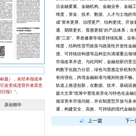
沿金融要素、金融机构、金融业务、金融
维度，资金、技术、数据、人才与土地的
成“资本更厚、治理更严、结构更优、开放
通、期限更长、普惠更稳”的产品体系；业
惠“三农”、养老健康等场景持续拓展，业
维度，结构性货币政策与政策性开发性金
债、可持续挂钩债等品种定向滴灌重点领
市场改革并进。与此同时，金融创新仍受
构数字化能力分层，绿色与普惠定价机制
有待强化，跨境金融标准与规则衔接不畅。
标题），未经本报或本
它改变或违背作者原意
轨道上推进创新，在数据、技术、基础设施
日报》”。
篇大文章”统筹中塑造差异化与特色化金融
做深资本市场功能，并在制度型开放与多
通，构建安全、高效、可持续的现代金融
上一篇
下一