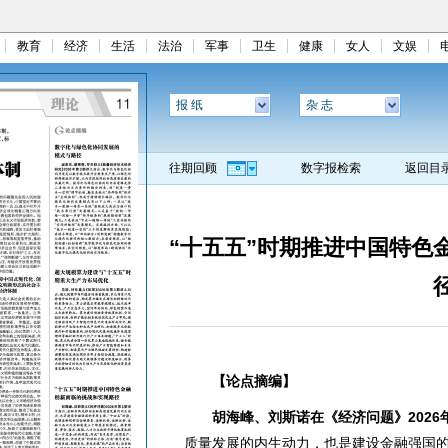
教育
经济
生活
法治
军事
卫生
健康
女人
文娱
报 纸
杂 志
往期回顾
数字报检索
返回目
“十五五”时期推进中国特色
【论点摘编】
胡海峰、刘斯诺在《经济问题》2026
质量发展的内生动力，也是建设金融强国的