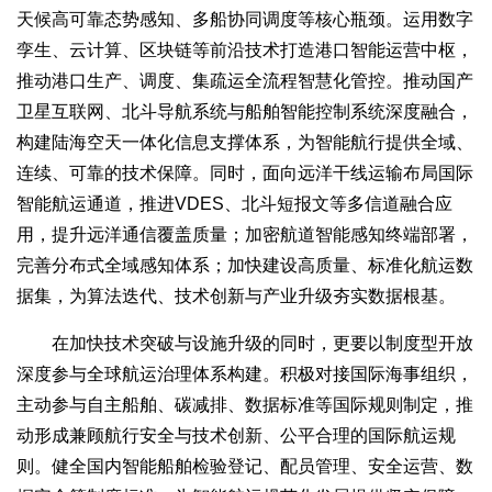
天候高可靠态势感知、多船协同调度等核心瓶颈。运用数字
孪生、云计算、区块链等前沿技术打造港口智能运营中枢，
推动港口生产、调度、集疏运全流程智慧化管控。推动国产
卫星互联网、北斗导航系统与船舶智能控制系统深度融合，
构建陆海空天一体化信息支撑体系，为智能航行提供全域、
连续、可靠的技术保障。同时，面向远洋干线运输布局国际
智能航运通道，推进VDES、北斗短报文等多信道融合应
用，提升远洋通信覆盖质量；加密航道智能感知终端部署，
完善分布式全域感知体系；加快建设高质量、标准化航运数
据集，为算法迭代、技术创新与产业升级夯实数据根基。
在加快技术突破与设施升级的同时，更要以制度型开放
深度参与全球航运治理体系构建。积极对接国际海事组织，
主动参与自主船舶、碳减排、数据标准等国际规则制定，推
动形成兼顾航行安全与技术创新、公平合理的国际航运规
则。健全国内智能船舶检验登记、配员管理、安全运营、数