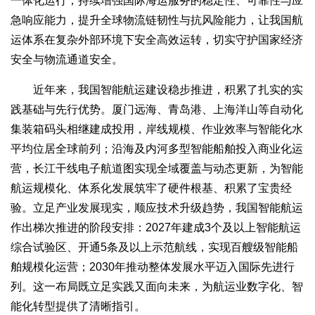
一体化运行，持续增强国际海运服务的稳定性、可靠性与应
急响应能力，提升全球物流链韧性与抗风险能力，让我国航
运体系在复杂外部环境下安全高效运转，切实守护国家经济
安全与物流通道安全。
近年来，我国智能航运建设稳步推进，积累了扎实的实
践基础与先行优势。厦门远海、青岛港、上海洋山等自动化
集装箱码头相继建成投用，岸线规模、作业效率与智能化水
平均位居全球前列；沿海及内河多型智能船舶投入商业化运
营，长江干线电子航道图实现全域覆盖与动态更新，为智能
航运规模化、体系化发展筑牢了硬件根基、积累了宝贵经
验。立足产业发展现实，顺应技术升级趋势，我国智能航运
作出梯次推进的阶段安排：2027年建成3个及以上智能航运
综合试验区、开通5条及以上示范航线，实现百艘级智能船
舶规模化运营；2030年推动整体发展水平迈入国际先进行
列。这一布局既立足实践又面向未来，为航运业数字化、智
能化转型提供了清晰指引。