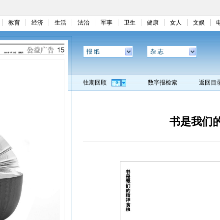
教育
经济
生活
法治
军事
卫生
健康
女人
文娱
报 纸
杂 志
往期回顾
数字报检索
返回目
书是我们