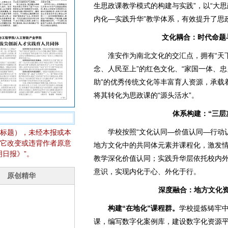
生思政课教学模式的构建与实践”，以“大思
内化—实践升华”教学体系，有效提升了思
文化耦合：时代命题
淮安作为南北文化的交汇点，拥有“天
念、人民至上”的红色文化、“家国一体、忠
助”的优秀传统文化等丰富育人资源，承载
将其转化为思政课的“源头活水”。
体系构建：“三层
学校按照“文化认同—价值认同—行动
标题），未经本报或本
它改变或违背作者原意
地方文化中的共同体元素并课程化，激发
日报》”。
教学深化价值认同；实践升华层依托校内
意识，实现内化于心、外化于行。
深度融合：地方文化
构建“在地化”课程群。
学校提炼铸牢
课，编写数字化案例库，建设数字化资源平