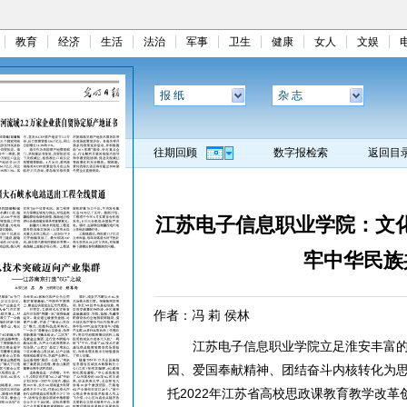
教育
经济
生活
法治
军事
卫生
健康
女人
文娱
报 纸
杂 志
往期回顾
数字报检索
返回目
江苏电子信息职业学院：文化
牢中华民族
作者：冯 莉 侯林
江苏电子信息职业学院立足淮安丰富
因、爱国奉献精神、团结奋斗内核转化为
托2022年江苏省高校思政课教育教学改革