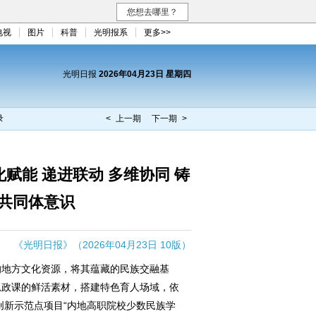
您想去哪里？
电视
图片
科普
光明报系
更多>>
光明日报
2026年04月23日 星期四
录
< 上一期
下一期 >
赋能 递进联动 多维协同 铸
共同体意识
《光明日报》（2026年04月23日 10版）
的地方文化资源，将其蕴藏的民族交融基
思政课的鲜活素材，搭建特色育人场域，依
创新示范点项目“内地高职院校少数民族学