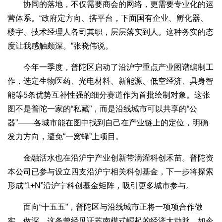
协同的落地，不仅需要商会的网络，更需要专业化的运
营体系。“政府定方向、搭平台，下面国有企业、孵化器、
楼宇、技术经理人各司其职，层层落实到人。这种务实的态
度让我感触颇深。”张晓伟说。
今年一季度，普陀区启动了沿沪宁重点产业图谱编制工
作，选定生物医药、光电材料、新能源、低空经济、具身智
能等5条优势互补性强的细分赛道作为首批绘制对象。这张
图不是普陀一家的“私藏”，而是沿线城市可以共享的“公
器”——各城市能在图中找到自己在产业链上的定位，明确
发力方向，避免“一窝蜂”上项目。
金融活水也在沿沪宁产业创新带滴灌科创禾苗。普陀资
本公司已参与设立四支沿沪宁相关科创基金，下一步将探索
形成“1+N”沿沪宁科创基金矩阵，吸引更多城市参与。
面向“十五五”，普陀区与沿线城市正将一项项合作做
实、做深。这条曾经见证苏南模式崛起的经济大动脉，如今