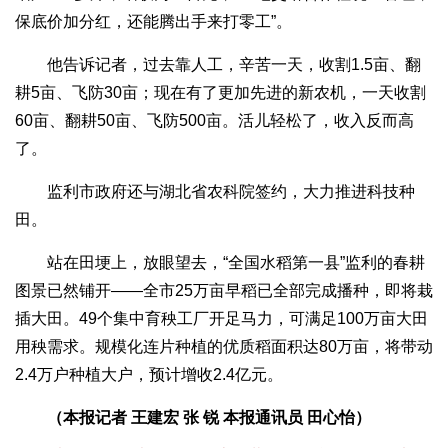
保底价加分红，还能腾出手来打零工”。
他告诉记者，过去靠人工，辛苦一天，收割1.5亩、翻
耕5亩、飞防30亩；现在有了更加先进的新农机，一天收割
60亩、翻耕50亩、飞防500亩。活儿轻松了，收入反而高
了。
监利市政府还与湖北省农科院签约，大力推进科技种
田。
站在田埂上，放眼望去，“全国水稻第一县”监利的春耕
图景已然铺开——全市25万亩早稻已全部完成播种，即将栽
插大田。49个集中育秧工厂开足马力，可满足100万亩大田
用秧需求。规模化连片种植的优质稻面积达80万亩，将带动
2.4万户种植大户，预计增收2.4亿元。
（本报记者 王建宏 张 锐 本报通讯员 田心怡）