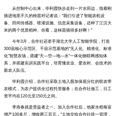
从控制中心出来，毕利霞快步走到一片水田边，指着刚
插进地里不久的秧苗对记者说：“我们引进了智能农机设
备、田间传感器、喷灌设施、信息采集设备，还种了江汉大
米的两个优质稻种。你看，这秧苗插得多好啊！”
今年3月，合作社还牵手湖北大学人工智能学院，打造
300亩核心示范区、千亩示范基地的“无人化、精准化、标准
化”智慧农场，搭建“天—空—地—水”一体化物联网感知体
系，并搭建实训实践平台，培育懂农业、爱农村、会技术的
新农人队伍。
毕利霞介绍，合作社采取土地入股加保底分红的联农带
农模式，为农户提供全过程托管服务；在合作社做工，日工
资平均在120元至150元之间。
李燕春就是受益者之一。加入合作社后，他家水稻每亩
增产100多斤，增收两三百元，“土地交给合作社统一管理，