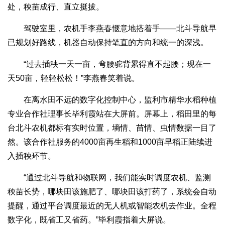
处，秧苗成行、直立挺拔。
驾驶室里，农机手李燕春惬意地搭着手——北斗导航早
已规划好路线，机器自动保持笔直的方向和统一的深浅。
“过去插秧一天一亩，弯腰驼背累得直不起腰；现在一
天50亩，轻轻松松！”李燕春笑着说。
在离水田不远的数字化控制中心，监利市精华水稻种植
专业合作社理事长毕利霞站在大屏前。屏幕上，稻田里的每
台北斗农机都标有实时位置，墒情、苗情、虫情数据一目了
然。该合作社服务的4000亩再生稻和1000亩早稻正陆续进
入插秧环节。
“通过北斗导航和物联网，我们能实时调度农机、监测
秧苗长势，哪块田该施肥了、哪块田该打药了，系统会自动
提醒，通过平台调度最近的无人机或智能农机去作业。全程
数字化，既省工又省药。”毕利霞指着大屏说。