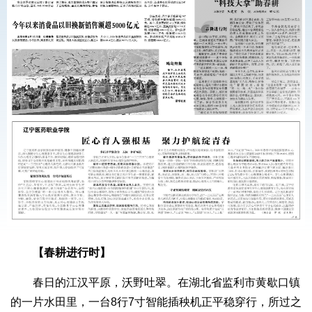
【春耕进行时】
春日的江汉平原，沃野吐翠。在湖北省监利市黄歇口镇
的一片水田里，一台8行7寸智能插秧机正平稳穿行，所过之