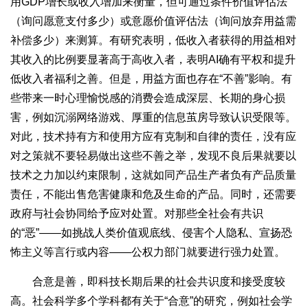
用GDP增长或收入增加来衡量，但可通过条件价值评估法
（询问愿意支付多少）或意愿价值评估法（询问放弃用益需
补偿多少）来测算。有研究表明，低收入者获得的用益相对
其收入的比例要显著高于高收入者，表明AI确有平权和提升
低收入者福利之善。但是，用益方面也存在“不善”影响。有
些带来一时心理愉悦感的消费会造成深层、长期的身心损
害，例如沉溺网络游戏、厚重的信息茧房导致认识受限等。
对此，技术持有方和使用方应有克制和自律的责任，没有应
对之策就不要轻易做出这些不善之举，发现不良后果就要以
技术之力加以约束限制，这就如同产品生产者负有产品质量
责任，不能出售危害健康和危及生命的产品。同时，还需要
政府与社会协同给予应对处置。对那些全社会有共识
的“恶”——如挑战人类价值观底线、侵害个人隐私、宣扬恐
怖主义等言行或内容——公权力部门就要进行强力处置。
合意是善，即科技长期后果的社会共识度和接受度较
高。社会科学多个学科都有关于“合意”的研究，例如社会学