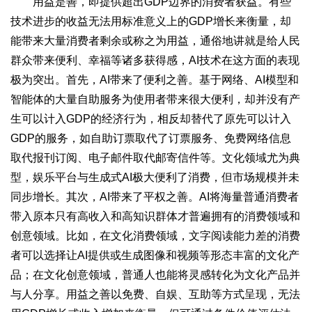
用益是善，即提供超出GDP边界的消费者获益。有些
技术进步的收益无法用标准意义上的GDP增长来衡量，却
能带来大量消费者剩余或称之为用益，通俗地讲就是给人民
群众带来便利、幸福等诸多获得感，AI技术在这方面的表现
极为突出。首先，AI带来了便利之善。基于网络、AI模型和
智能体的大量自助服务为使用者带来很大便利，却并没有产
生可以计入GDP的经济行为，相反却替代了原先可以计入
GDP的服务，如自助订票取代了订票服务、免费网络信息
取代报刊订阅、电子邮件取代邮寄信件等。文化领域尤为典
型，娱乐平台与生成式AI极大便利了消费，但市场规模并未
同步增长。其次，AI带来了平权之善。AI将海量普通消费者
带入原本只有高收入和高知识群体才普遍拥有的消费领域和
创意领域。比如，在文化消费领域，文字阅读能力差的消费
者可以选择让AI提供或生成图像和视频等形态丰富的文化产
品；在文化创意领域，普通人也能将灵感转化为文化产品并
与人分享。用益之善以免费、自娱、互助等方式呈现，无法