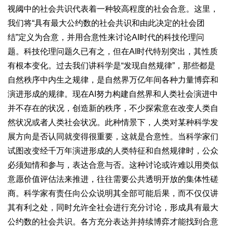
视阈中的社会共识代表着一种较高程度的社会合意。这里，
我们将“具有最大公约数的社会共识和由此决定的社会团
结”定义为合意，并用合意性来讨论AI时代的科技伦理问
题。科技伦理问题久已有之，但在AI时代特别突出，其性质
有根本变化。过去我们讲科学是“发现自然规律”，那些都是
自然秩序中内生之规律，是自然界万亿年间各种力量博弈和
演进形成的规律。现在AI努力构建自然界和人类社会演进中
并不存在的状况，创造新的秩序，不少探索意在改变人类自
然状况或者人类社会状况。此种情景下，人类对某种科学发
展方向是否认同就变得很重要，这就是合意性。当科学家们
试图改变经千万年演进形成的人类特征和自然规律时，公众
必须知情和参与，表达合意与否。这种讨论或许难以用类似
意愿价值评估法来推进，往往需要公共透明开放的集体性磋
商。科学家有责任向公众说明其全部可能后果，而不仅仅讲
其有利之处，同时允许全社会进行充分讨论，形成具有最大
公约数的社会共识。各方充分表达并持续博弈才能找到合意