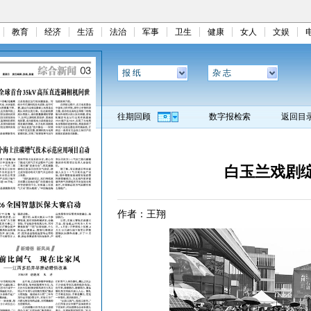
教育
经济
生活
法治
军事
卫生
健康
女人
文娱
报 纸
杂 志
往期回顾
数字报检索
返回目
白玉兰戏剧
作者：王翔