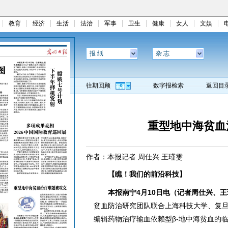
教育
经济
生活
法治
军事
卫生
健康
女人
文娱
报 纸
杂 志
往期回顾
数字报检索
返回目
重型地中海贫血
作者：本报记者 周仕兴 王瑾雯
【瞧！我们的前沿科技】
本报南宁4月10日电（记者周仕兴、王
贫血防治研究团队联合上海科技大学、复
编辑药物治疗输血依赖型β-地中海贫血的