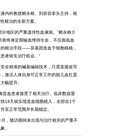
液内科教授赖永榕、刘容容牵头主持，相
次性根治的全新方案。
分地区的严重遗传性血液病。”赖永榕介
依靠终身定期输血维持生命，不仅面临血
一的根治手段——异基因造血干细胞移植，
患者错失治疗机会。”
安全精准的碱基编辑技术，只需直接改写
因，激活人体自身可正常工作的胎儿血红蛋
度大幅提升。
海贫血患者接受了相关治疗。临床数据显
快14天就实现造血细胞植入，全部在1个
步升至正常范围并长期稳定。
月，随访期间未出现与治疗相关的严重不
现象。