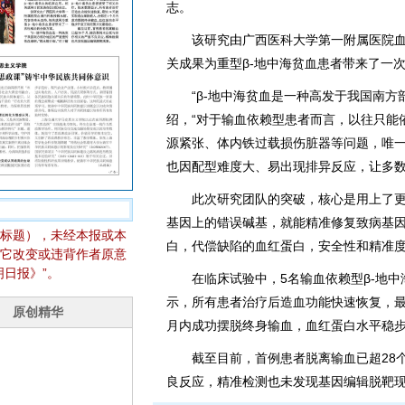
志。
该研究由广西医科大学第一附属医院血
关成果为重型β-地中海贫血患者带来了一
“β-地中海贫血是一种高发于我国南方部
绍，“对于输血依赖型患者而言，以往只能
源紧张、体内铁过载损伤脏器等问题，唯
也因配型难度大、易出现排异反应，让多数
此次研究团队的突破，核心是用上了更
基因上的错误碱基，就能精准修复致病基
标题），未经本报或本
白，代偿缺陷的血红蛋白，安全性和精准
它改变或违背作者原意
日报》”。
在临床试验中，5名输血依赖型β-地中
示，所有患者治疗后造血功能快速恢复，最
月内成功摆脱终身输血，血红蛋白水平稳
截至目前，首例患者脱离输血已超28个
良反应，精准检测也未发现基因编辑脱靶