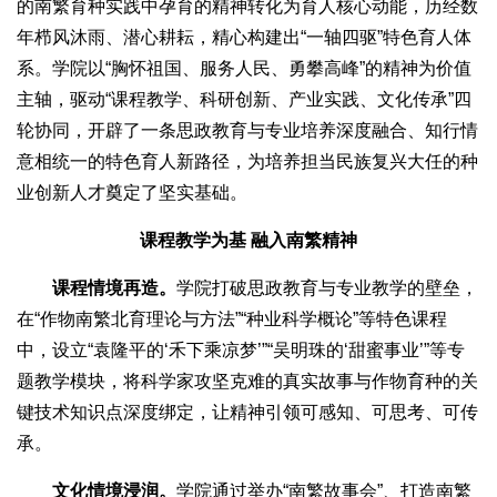
的南繁育种实践中孕育的精神转化为育人核心动能，历经数
年栉风沐雨、潜心耕耘，精心构建出“一轴四驱”特色育人体
系。学院以“胸怀祖国、服务人民、勇攀高峰”的精神为价值
主轴，驱动“课程教学、科研创新、产业实践、文化传承”四
轮协同，开辟了一条思政教育与专业培养深度融合、知行情
意相统一的特色育人新路径，为培养担当民族复兴大任的种
业创新人才奠定了坚实基础。
课程教学为基 融入南繁精神
课程情境再造。
学院打破思政教育与专业教学的壁垒，
在“作物南繁北育理论与方法”“种业科学概论”等特色课程
中，设立“袁隆平的‘禾下乘凉梦’”“吴明珠的‘甜蜜事业’”等专
题教学模块，将科学家攻坚克难的真实故事与作物育种的关
键技术知识点深度绑定，让精神引领可感知、可思考、可传
承。
文化情境浸润。
学院通过举办“南繁故事会”、打造南繁