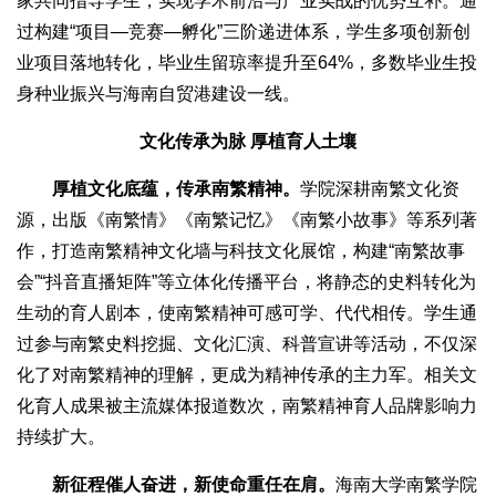
家共同指导学生，实现学术前沿与产业实战的优势互补。通
过构建“项目—竞赛—孵化”三阶递进体系，学生多项创新创
业项目落地转化，毕业生留琼率提升至64%，多数毕业生投
身种业振兴与海南自贸港建设一线。
文化传承为脉 厚植育人土壤
厚植文化底蕴，传承南繁精神。
学院深耕南繁文化资
源，出版《南繁情》《南繁记忆》《南繁小故事》等系列著
作，打造南繁精神文化墙与科技文化展馆，构建“南繁故事
会”“抖音直播矩阵”等立体化传播平台，将静态的史料转化为
生动的育人剧本，使南繁精神可感可学、代代相传。学生通
过参与南繁史料挖掘、文化汇演、科普宣讲等活动，不仅深
化了对南繁精神的理解，更成为精神传承的主力军。相关文
化育人成果被主流媒体报道数次，南繁精神育人品牌影响力
持续扩大。
新征程催人奋进，新使命重任在肩。
海南大学南繁学院