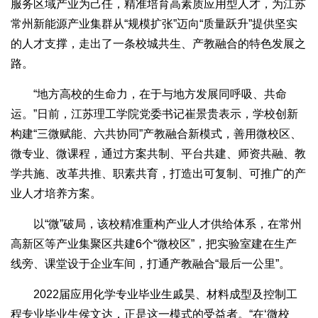
服务区域产业为己任，精准培育高素质应用型人才，为江苏
常州新能源产业集群从“规模扩张”迈向“质量跃升”提供坚实
的人才支撑，走出了一条校城共生、产教融合的特色发展之
路。
“地方高校的生命力，在于与地方发展同呼吸、共命
运。”日前，江苏理工学院党委书记崔景贵表示，学校创新
构建“三微赋能、六共协同”产教融合新模式，善用微校区、
微专业、微课程，通过方案共制、平台共建、师资共融、教
学共施、改革共推、职素共育，打造出可复制、可推广的产
业人才培养方案。
以“微”破局，该校精准重构产业人才供给体系，在常州
高新区等产业集聚区共建6个“微校区”，把实验室建在生产
线旁、课堂设于企业车间，打通产教融合“最后一公里”。
2022届应用化学专业毕业生戚昊、材料成型及控制工
程专业毕业生侯文达，正是这一模式的受益者。“在‘微校