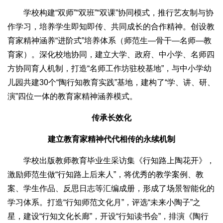
学校构建“双师”“双班”“双课”协同模式，推行艺友制与协
作学习，培养学生即知即传、共同成长的合作精神。创设教
育家精神涵养“进阶式”培养体系（师范生—骨干—名师—教
育家）。深化校地协同，建立大学、政府、中小学、名师四
方协同育人机制，打造“名师工作坊驻校基地”，与中小学幼
儿园共建30个“陶行知教育实践”基地，建构了“学、讲、研、
演”四位一体的教育家精神涵养模式。
传承长效化
建立教育家精神代代相传的永续机制
学校出版教师教育毕业生采访集《行知路上陶花开》，
激励师范生做“行知路上后来人”，将优秀的教学案例、教
案、学生作品、反思日志等汇编成册，形成了场景智能化的
学习体系。打造“行知师范文化月”，评选“未来小陶子”之
星，建设“行知文化长廊”，开设“行知读书会”，排演《陶行