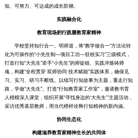
知、可努力、可达成的成长阶梯。
实践融合化
教育现场躬行践履教育家精神
学校坚持知行合一。明师道，将“教学做合一”方法论转
化为可操作的“小先生制—项目工坊—驻校实习”三级模式，
打造行知“大先生”牵手“小先生”的师徒链。实践淬炼铸师
魂，构建“全程贯穿·双师协同·技术赋能”实践体系，确保见
习、实习、研习不断线。以续写行知故事为主题，重走行知
路，学做“大先生”。打造“行知教育家工作室”，邀请教书育
人楷模深入课堂，组织开展“寻找身边的‘大先生’”主题活动，
采访优秀基层教师，用当代榜样诠释行知精神的新内涵。
协同生态化
构建滋养教育家精神生长的共同体