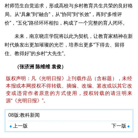
村师范生自觉追求，形成高校与乡村教育共生共荣的良好格
局。从“具象”到“融合”，从“协同”到“长效”，再到“多维评
价”，“五化”路径环环相扣，构成了一个完整的育人闭环。
未来，南京晓庄学院将以此为契机，让教育家精神在新
时代焕发出更加璀璨的光芒，培养出更多“下得去、留得
住、教得好”的乡村“大先生”。
（张济洲 陈维维 袁俊）
版权声明：凡《光明日报》上刊载作品（含标题），未经
本报或本网授权不得转载、摘编、改编、篡改或以其它改
变或违背作者原意的方式使用，授权转载的请注明来
源“《光明日报》”。
08版:
教科新闻
上一版
下一版