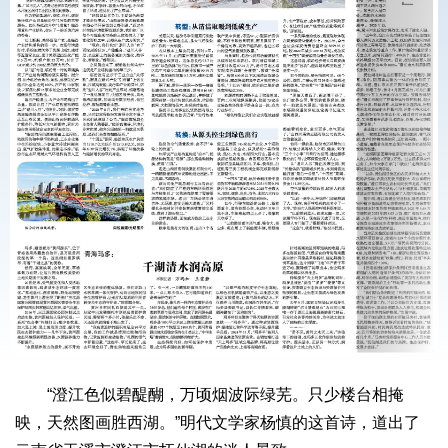
“澄江色似碧醍醐，万顷烟波际绿芜。只少楼台相掩
映，天然图画胜西湖。”明代文学家杨慎的这首诗，道出了