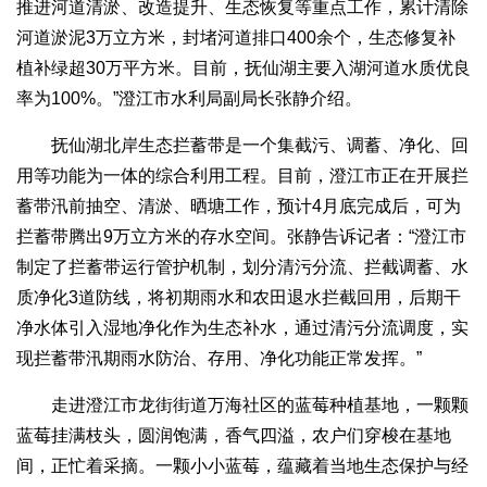
推进河道清淤、改造提升、生态恢复等重点工作，累计清除
河道淤泥3万立方米，封堵河道排口400余个，生态修复补
植补绿超30万平方米。目前，抚仙湖主要入湖河道水质优良
率为100%。”澄江市水利局副局长张静介绍。
抚仙湖北岸生态拦蓄带是一个集截污、调蓄、净化、回
用等功能为一体的综合利用工程。目前，澄江市正在开展拦
蓄带汛前抽空、清淤、晒塘工作，预计4月底完成后，可为
拦蓄带腾出9万立方米的存水空间。张静告诉记者：“澄江市
制定了拦蓄带运行管护机制，划分清污分流、拦截调蓄、水
质净化3道防线，将初期雨水和农田退水拦截回用，后期干
净水体引入湿地净化作为生态补水，通过清污分流调度，实
现拦蓄带汛期雨水防治、存用、净化功能正常发挥。”
走进澄江市龙街街道万海社区的蓝莓种植基地，一颗颗
蓝莓挂满枝头，圆润饱满，香气四溢，农户们穿梭在基地
间，正忙着采摘。一颗小小蓝莓，蕴藏着当地生态保护与经