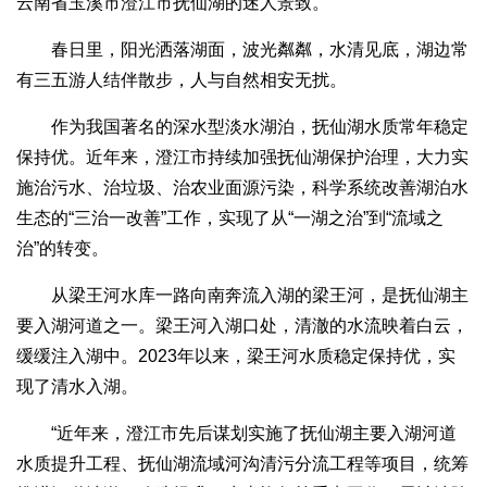
云南省玉溪市澄江市抚仙湖的迷人景致。
春日里，阳光洒落湖面，波光粼粼，水清见底，湖边常
有三五游人结伴散步，人与自然相安无扰。
作为我国著名的深水型淡水湖泊，抚仙湖水质常年稳定
保持优。近年来，澄江市持续加强抚仙湖保护治理，大力实
施治污水、治垃圾、治农业面源污染，科学系统改善湖泊水
生态的“三治一改善”工作，实现了从“一湖之治”到“流域之
治”的转变。
从梁王河水库一路向南奔流入湖的梁王河，是抚仙湖主
要入湖河道之一。梁王河入湖口处，清澈的水流映着白云，
缓缓注入湖中。2023年以来，梁王河水质稳定保持优，实
现了清水入湖。
“近年来，澄江市先后谋划实施了抚仙湖主要入湖河道
水质提升工程、抚仙湖流域河沟清污分流工程等项目，统筹