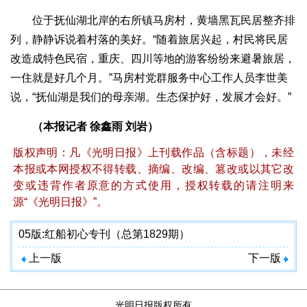
位于抚仙湖北岸的右所镇马房村，黄墙黑瓦民居整齐排
列，静静诉说着村落的美好。“随着旅居兴起，村民将民居
改造成特色民宿，重庆、四川等地的游客纷纷来避暑旅居，
一住就是好几个月。”马房村党群服务中心工作人员李世美
说，“抚仙湖是我们的母亲湖。生态保护好，发展才会好。”
（本报记者 徐鑫雨 刘岩）
版权声明：凡《光明日报》上刊载作品（含标题），未经
本报或本网授权不得转载、摘编、改编、篡改或以其它改
变或违背作者原意的方式使用，授权转载的请注明来
源“《光明日报》”。
05版:
红船初心专刊（总第1829期）
上一版
下一版
光明日报版权所有