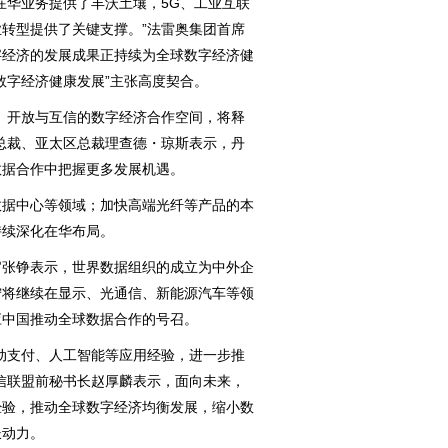
华业务提供了丰沃土壤，5G、工业互联
转型提供了关键支撑。”法雷奥集团首席
字经济的发展成果正持续为全球数字经济健
数字经济健康发展”主张高度契合。
开放与互信的数字经济合作空间，将释
总裁、亚太区总裁理查德・琼斯表示，丹
数据合作中把握更多发展机遇。
据中心等领域；加快高端光纤等产品的本
持续深化在华布局。
张铮表示，世界数据组织的成立为中外企
宁将继续在显示、光通信、新能源汽车等领
应中国推动全球数据合作的号召。
支付、人工智能等应用经验，进一步推
信联盟前秘书长赵厚麟表示，面向未来，
经验，推动全球数字经济均衡发展，缩小数
长动力。