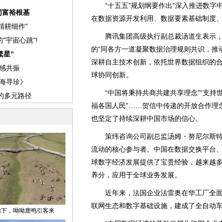
“十五五”规划纲要作出“深入推进数字中
在数据资源开发利用、数据要素基础制度
腾讯集团高级执行副总裁汤道生表示，“
的“同各方一道凝聚数据治理规则共识，推
深耕自主技术创新，依托世界数据组织的
球协同创新。
“中国将秉持共商共建共享理念”“支持世
福各国人民”……贺信中传递的开放合作理
也坚定了持续深耕中国市场的信心。
策纬咨询公司副总监汤姆・努尼尔斯特
流动的核心参与者。中国在数据交换平台
球数字经济发展提供了宝贵经验，越来越
养分，应用于全球业务发展。
近年来，法国企业法雷奥在华工厂全面
联网生态和数字基础设施，建成了全自动