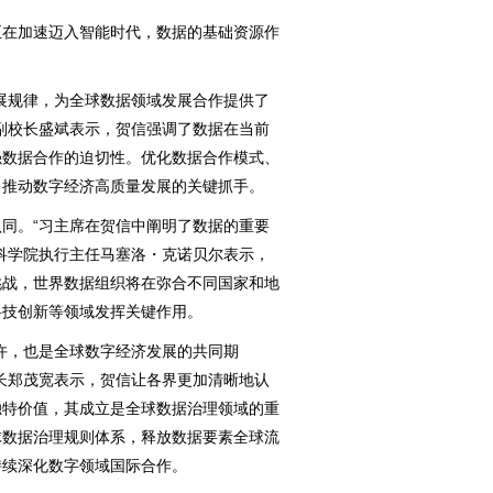
在加速迈入智能时代，数据的基础资源作
规律，为全球数据领域发展合作提供了
副校长盛斌表示，贺信强调了数据在当前
强数据合作的迫切性。优化数据合作模式、
、推动数字经济高质量发展的关键抓手。
。“习主席在贺信中阐明了数据的重要
科学院执行主任马塞洛・克诺贝尔表示，
挑战，世界数据组织将在弥合不同国家和地
科技创新等领域发挥关键作用。
，也是全球数字经济发展的共同期
长郑茂宽表示，贺信让各界更加清晰地认
独特价值，其成立是全球数据治理领域的重
球数据治理规则体系，释放数据要素全球流
持续深化数字领域国际合作。