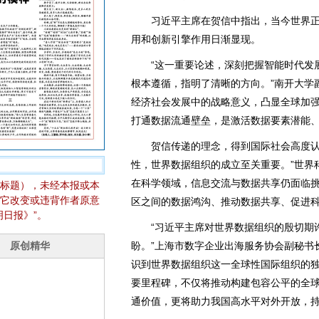
习近平主席在贺信中指出，当今世界正
用和创新引擎作用日渐显现。
“这一重要论述，深刻把握智能时代发展
根本遵循，指明了清晰的方向。”南开大学
经济社会发展中的战略意义，凸显全球加
打通数据流通壁垒，是激活数据要素潜能
贺信传递的理念，得到国际社会高度认同
性，世界数据组织的成立至关重要。”世界
在科学领域，信息交流与数据共享仍面临
标题），未经本报或本
它改变或违背作者原意
区之间的数据鸿沟、推动数据共享、促进
日报》”。
“习近平主席对世界数据组织的殷切期许
盼。”上海市数字企业出海服务协会副秘书
识到世界数据组织这一全球性国际组织的
要里程碑，不仅将推动构建包容公平的全
通价值，更将助力我国高水平对外开放，