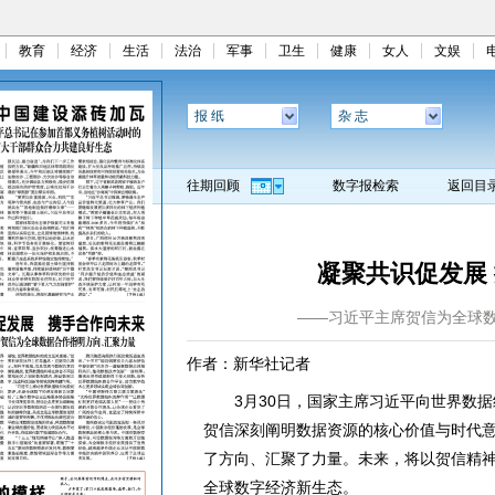
教育
经济
生活
法治
军事
卫生
健康
女人
文娱
报 纸
杂 志
往期回顾
数字报检索
返回目
凝聚共识促发展
——习近平主席贺信为全球
作者：新华社记者
3月30日，国家主席习近平向世界数据
贺信深刻阐明数据资源的核心价值与时代
了方向、汇聚了力量。未来，将以贺信精
全球数字经济新生态。