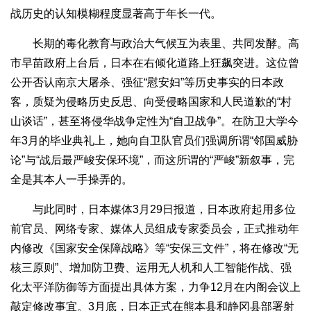
战历史的认知模糊程度显著高于年长一代。
长期的毒化教育与政治大气候互为表里、共同发酵。高
市早苗政府上台后，日本在右倾化道路上狂飙突进。这位曾
公开否认南京大屠杀、强征“慰安妇”等历史事实的日本政
客，质疑为侵略历史反思、向受侵略国家和人民道歉的“村
山谈话”，甚至将侵华战争定性为“自卫战争”。在防卫大学今
年3月的毕业典礼上，她向自卫队官员们强调所谓“邻国威胁
论”与“战后最严峻安保环境”，而这所谓的“严峻”新叙事，完
全是其本人一手操弄的。
与此同时，日本媒体3月29日报道，日本政府起用多位
前官员、网络专家、媒体人员组成专家委员会，正式推动年
内修改《国家安全保障战略》等“安保三文件”，将在修改“无
核三原则”、增加防卫费、运用无人机和人工智能作战、强
化太平洋防御等方面提出具体方案，力争12月在内阁会议上
敲定修改事宜。3月底，日本正式在熊本县和静冈县部署射