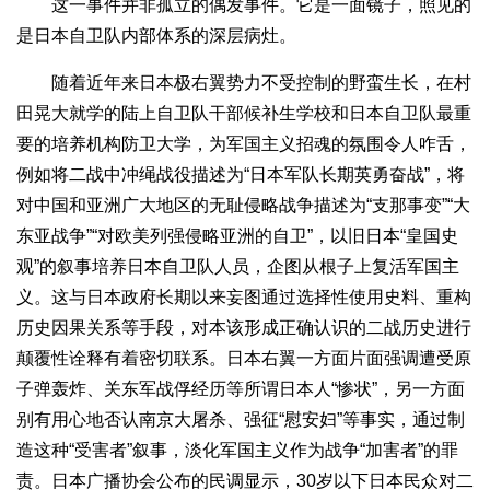
这一事件并非孤立的偶发事件。它是一面镜子，照见的
是日本自卫队内部体系的深层病灶。
随着近年来日本极右翼势力不受控制的野蛮生长，在村
田晃大就学的陆上自卫队干部候补生学校和日本自卫队最重
要的培养机构防卫大学，为军国主义招魂的氛围令人咋舌，
例如将二战中冲绳战役描述为“日本军队长期英勇奋战”，将
对中国和亚洲广大地区的无耻侵略战争描述为“支那事变”“大
东亚战争”“对欧美列强侵略亚洲的自卫”，以旧日本“皇国史
观”的叙事培养日本自卫队人员，企图从根子上复活军国主
义。这与日本政府长期以来妄图通过选择性使用史料、重构
历史因果关系等手段，对本该形成正确认识的二战历史进行
颠覆性诠释有着密切联系。日本右翼一方面片面强调遭受原
子弹轰炸、关东军战俘经历等所谓日本人“惨状”，另一方面
别有用心地否认南京大屠杀、强征“慰安妇”等事实，通过制
造这种“受害者”叙事，淡化军国主义作为战争“加害者”的罪
责。日本广播协会公布的民调显示，30岁以下日本民众对二