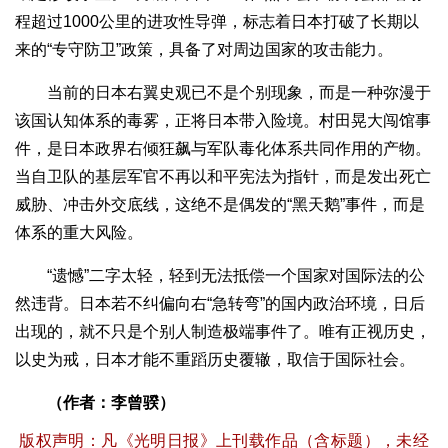
程超过1000公里的进攻性导弹，标志着日本打破了长期以
来的“专守防卫”政策，具备了对周边国家的攻击能力。
当前的日本右翼史观已不是个别现象，而是一种弥漫于
该国认知体系的毒雾，正将日本带入险境。村田晃大闯馆事
件，是日本政界右倾狂飙与军队毒化体系共同作用的产物。
当自卫队的基层军官不再以和平宪法为指针，而是发出死亡
威胁、冲击外交底线，这绝不是偶发的“黑天鹅”事件，而是
体系的重大风险。
“遗憾”二字太轻，轻到无法抵偿一个国家对国际法的公
然违背。日本若不纠偏向右“急转弯”的国内政治环境，日后
出现的，就不只是个别人制造极端事件了。唯有正视历史，
以史为戒，日本才能不重蹈历史覆辙，取信于国际社会。
（作者：李曾骙）
版权声明：凡《光明日报》上刊载作品（含标题），未经