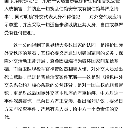
国“负有特殊责任，采取一切适当步骤保护使馆馆舍免受侵
入或损害，并防止一切扰乱使馆安宁或有损使馆尊严之情
事”，同时明确“外交代表人身不得侵犯……对外交代表应特
示尊重，并应采取一切适当步骤以防止其人身、自由或尊严
受有任何侵犯”。
这一公约得到了世界绝大多数国家的认同，是维护国际
外交秩序的基石，其核心要义是通过明确国家间的义务，保
障外交活动正常开展，避免因极端行为破坏国家间互信基
础。而自卫队现役军官携带凶器翻墙入馆、对外交人员发出
死亡威胁，已远超普通治安案件范畴——这是对《维也纳外
交关系公约》核心条款的公然违背，是对一国主权的粗暴冒
犯，更是对战后国际外交基本秩序的严重挑衅。中方对这一
事件深感震惊，已向日方严正交涉、提出强烈抗议，要求日
方立即彻查事件，严惩有关人员，给中方一个负责任的交
代。