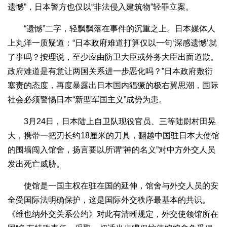
遗憾”，日本警方也仅以“非法侵入建筑物”轻罪立案。
“遗憾”二字，轻飘飘落在事件的沉重之上。日本媒体人
上丸洋一质疑道：“日本政府难道打算仅以一句‘深感遗憾’就
了事吗？按理说，至少应由防卫大臣或外务大臣出面道歉。
政府难道是有意让两国关系进一步恶化吗？”日本政府敷衍
塞责的态度，再度暴露出日本国内猖獗的极右翼思潮，国际
社会必须警惕日本“新型军国主义”成势为患。
3月24日，日本陆上自卫队现役官员、三等陆尉村田晃
大，携带一把刃长约18厘米的刀具，翻越中国驻日本大使馆
的围墙闯入馆舍，扬言要以所谓“神的名义”对中方外交人员
发出死亡威胁。
使馆是一国主权在驻在国的延伸，馆舍与外交人员的安
全受国际法明确保护，这是国际外交秩序最基本的共识。
《维也纳外交关系公约》对此有清晰规定，外交使领馆所在