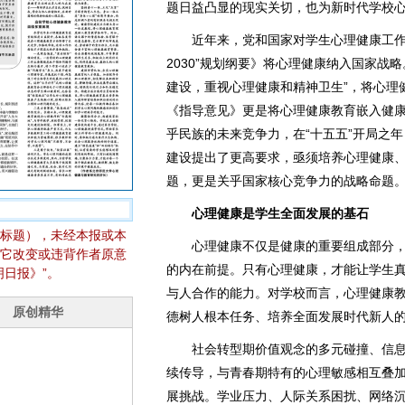
题日益凸显的现实关切，也为新时代学校
近年来，党和国家对学生心理健康工作的
2030”规划纲要》将心理健康纳入国家战
建设，重视心理健康和精神卫生”，将心理
《指导意见》更是将心理健康教育嵌入健
乎民族的未来竞争力，在“十五五”开局之
建设提出了更高要求，亟须培养心理健康
题，更是关乎国家核心竞争力的战略命题
心理健康是学生全面发展的基石
标题），未经本报或本
心理健康不仅是健康的重要组成部分，
它改变或违背作者原意
的内在前提。只有心理健康，才能让学生
日报》”。
与人合作的能力。对学校而言，心理健康
德树人根本任务、培养全面发展时代新人
社会转型期价值观念的多元碰撞、信息
续传导，与青春期特有的心理敏感相互叠
展挑战。学业压力、人际关系困扰、网络