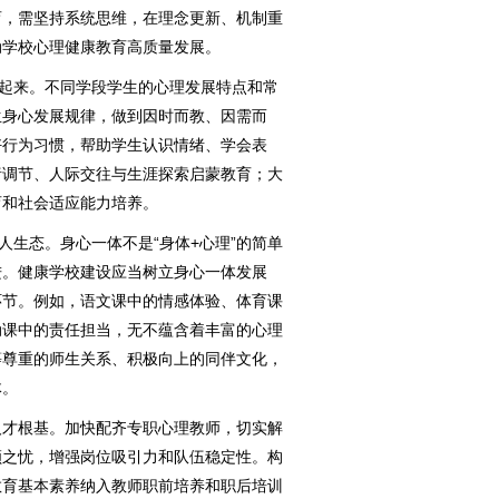
育，需坚持系统思维，在理念更新、机制重
动学校心理健康教育高质量发展。
起来。不同学段学生的心理发展特点和常
生身心发展规律，做到因时而教、因需而
好行为习惯，帮助学生认识情绪、学会表
绪调节、人际交往与生涯探索启蒙教育；大
育和社会适应能力培养。
生态。身心一体不是“身体+心理”的简单
进。健康学校建设应当树立身心一体发展
环节。例如，语文课中的情感体验、体育课
动课中的责任担当，无不蕴含着丰富的心理
等尊重的师生关系、积极向上的同伴文化，
体。
才根基。加快配齐专职心理教师，切实解
顾之忧，增强岗位吸引力和队伍稳定性。构
教育基本素养纳入教师职前培养和职后培训