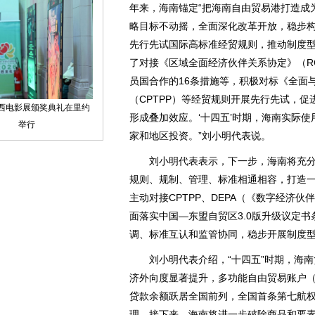
年来，海南锚定“把海南自由贸易港打造成
略目标不动摇，全面深化改革开放，稳步
先行先试国际高标准经贸规则，推动制度型
了对接《区域全面经济伙伴关系协定》（RC
员国合作的16条措施等，积极对标《全面
（CPTPP）等经贸规则开展先行先试，
形成叠加效应。‘十四五’时期，海南实际使用
家和地区投资。”刘小明代表说。
刘小明代表表示，下一步，海南将充分
规则、规制、管理、标准相通相容，打造一
主动对接CPTPP、DEPA（《数字经济
面落实中国—东盟自贸区3.0版升级议定
调、标准互认和监管协同，稳步开展制度
刘小明代表介绍，“十四五”时期，海南货
济外向度显著提升，多功能自由贸易账户（E
贷款余额跃居全国前列，全国首条第七航
理。接下来，海南将进一步破除商品和要