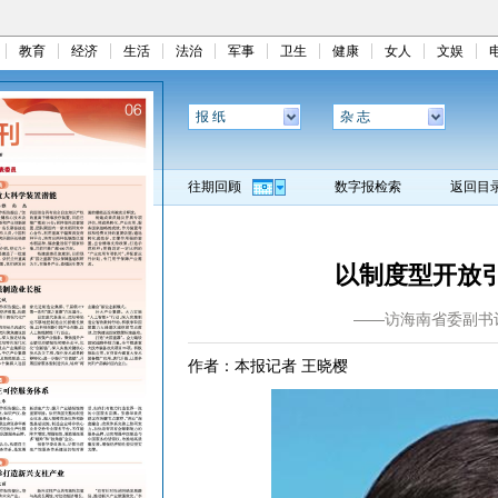
教育
经济
生活
法治
军事
卫生
健康
女人
文娱
报 纸
杂 志
往期回顾
数字报检索
返回目
以制度型开放
——访海南省委副书
作者：本报记者 王晓樱