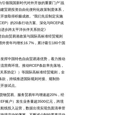
为引领我国新时代对外开放的重要门户”战
构建贸易投资自由化便利化政策制度体系，
开放取得积极成效。“我们先后制定实施
EP）的20条行动方案、深化与RCEP成
与进步跨太平洋伙伴关系协定》
促进自由贸易港政策与国际高标准经贸规则
外资年均增长16.7%，累计吸引180个国
发挥中国特色自由贸易港优势，着力推动
流营商环境。推动RCEP条款率先落地，
伙伴关系协定》）等国际高标准经贸规则，全
书条款，持续推进国际规则对接、规制协
型开放试点。
物贸易、服务贸易年均增速超20%，经
F账户）发生业务量超3500亿元，跨境
权航线投入运营，数据出境实现负面清单管
素跨境流动的藩篱，不断减少制约要素流动