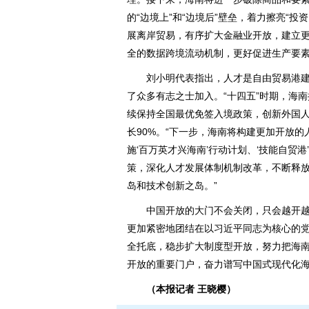
的“边境上”和“边境后”壁垒，着力擦亮“
展离岸贸易，有序扩大金融业开放，建立
全的数据跨境流动机制，更好促进生产要
刘小明代表指出，人才是自由贸易港建
了众多有志之士加入。“十四五”时期，海南
续保持全国最优免签入境政策，创新外国
长90%。“下一步，海南将构建更加开放的
施‘百万英才兴海南’行动计划、‘技能自贸
策，深化人才发展体制机制改革，不断释
岛和技术创新之岛。”
中国开放的大门不会关闭，只会越开越
更加紧密地团结在以习近平同志为核心的
全托底，稳步扩大制度型开放，努力把海
开放的重要门户，奋力谱写中国式现代化
（本报记者 王晓樱）