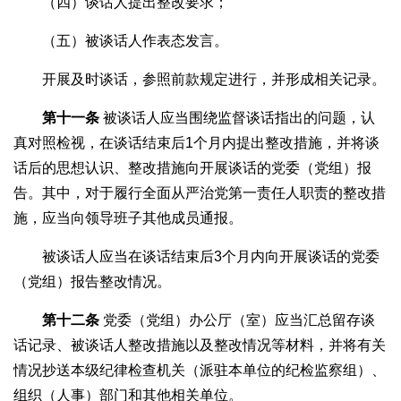
（四）谈话人提出整改要求；
（五）被谈话人作表态发言。
开展及时谈话，参照前款规定进行，并形成相关记录。
第十一条
被谈话人应当围绕监督谈话指出的问题，认
真对照检视，在谈话结束后1个月内提出整改措施，并将谈
话后的思想认识、整改措施向开展谈话的党委（党组）报
告。其中，对于履行全面从严治党第一责任人职责的整改措
施，应当向领导班子其他成员通报。
被谈话人应当在谈话结束后3个月内向开展谈话的党委
（党组）报告整改情况。
第十二条
党委（党组）办公厅（室）应当汇总留存谈
话记录、被谈话人整改措施以及整改情况等材料，并将有关
情况抄送本级纪律检查机关（派驻本单位的纪检监察组）、
组织（人事）部门和其他相关单位。