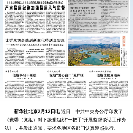
新华社北京2月12日电
近日，中共中央办公厅印发了
《党委（党组）对下级党组织“一把手”开展监督谈话工作办
法》，并发出通知，要求各地区各部门认真遵照执行。