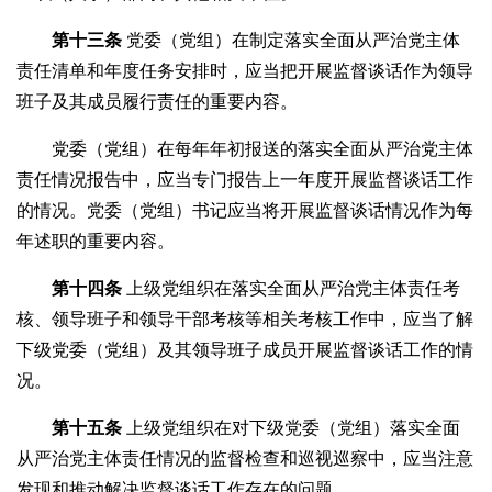
第十三条
党委（党组）在制定落实全面从严治党主体
责任清单和年度任务安排时，应当把开展监督谈话作为领导
班子及其成员履行责任的重要内容。
党委（党组）在每年年初报送的落实全面从严治党主体
责任情况报告中，应当专门报告上一年度开展监督谈话工作
的情况。党委（党组）书记应当将开展监督谈话情况作为每
年述职的重要内容。
第十四条
上级党组织在落实全面从严治党主体责任考
核、领导班子和领导干部考核等相关考核工作中，应当了解
下级党委（党组）及其领导班子成员开展监督谈话工作的情
况。
第十五条
上级党组织在对下级党委（党组）落实全面
从严治党主体责任情况的监督检查和巡视巡察中，应当注意
发现和推动解决监督谈话工作存在的问题。