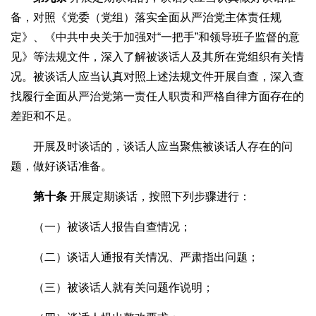
备，对照《党委（党组）落实全面从严治党主体责任规
定》、《中共中央关于加强对“一把手”和领导班子监督的意
见》等法规文件，深入了解被谈话人及其所在党组织有关情
况。被谈话人应当认真对照上述法规文件开展自查，深入查
找履行全面从严治党第一责任人职责和严格自律方面存在的
差距和不足。
开展及时谈话的，谈话人应当聚焦被谈话人存在的问
题，做好谈话准备。
第十条
开展定期谈话，按照下列步骤进行：
（一）被谈话人报告自查情况；
（二）谈话人通报有关情况、严肃指出问题；
（三）被谈话人就有关问题作说明；