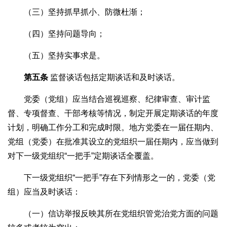
（三）坚持抓早抓小、防微杜渐；
（四）坚持问题导向；
（五）坚持实事求是。
第五条
监督谈话包括定期谈话和及时谈话。
党委（党组）应当结合巡视巡察、纪律审查、审计监
督、专项督查、干部考核等情况，制定开展定期谈话的年度
计划，明确工作分工和完成时限。地方党委在一届任期内、
党组（党委）在批准其设立的党组织一届任期内，应当做到
对下一级党组织“一把手”定期谈话全覆盖。
下一级党组织“一把手”存在下列情形之一的，党委（党
组）应当及时谈话：
（一）信访举报反映其所在党组织管党治党方面的问题