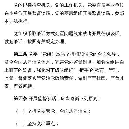
党的纪律检查机关、党的工作机关、党委直属事业单位
在本单位开展监督谈话，党的基层组织开展监督谈话，参照
本办法执行。
党组织采取谈话方式处置问题线索或者开展任职谈话、
诫勉谈话，按照有关规定办理。
第三条
党委（党组）应当坚持和加强党的全面领导，
健全全面从严治党体系，完善党内监督制度，加强党组织自
上而下的监督，强化对下级党组织“一把手”的教育、管理、
监督，督促落实管党治党政治责任，做到严于律己、严负其
责、严管所辖。
第四条
开展监督谈话，应当遵循下列原则：
（一）坚持党要管党、全面从严治党；
（二）坚持突出重点；