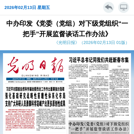
2026年02月13日 星期五
中办印发《党委（党组）对下级党组织“一
把手”开展监督谈话工作办法》
《光明日报》（2026年02月13日 01版）