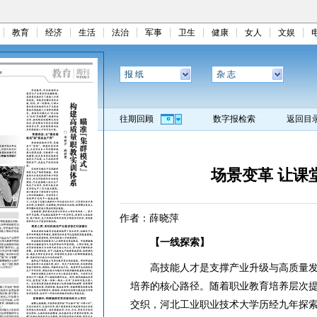
教育
经济
生活
法治
军事
卫生
健康
女人
文娱
报 纸
杂 志
往期回顾
数字报检索
返回目
场景变革 让课
作者：薛晓萍
【一线探索】
高技能人才是支撑产业升级与高质量发
培养的核心路径。随着职业教育培养层次
交织，河北工业职业技术大学历经九年探索