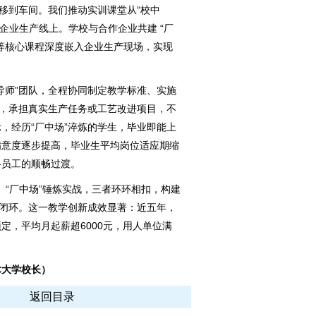
移到车间。我们推动实训课堂从“校中
”企业生产线上。学校与合作企业共建 “厂
等核心课程深度嵌入企业生产现场，实现
师”团队，全程协同制定教学标准、实施
份，承担真实生产任务或工艺改进项目，不
，经历“厂中场”淬炼的学生，毕业即能上
满意度逐步提高，毕业生平均岗位适应期缩
格员工的顺畅过渡。
、“厂中场”锤炼实战，三者环环相扣，构建
人闭环。这一教学创新成效显著：近五年，
定，平均月起薪超6000元，用人单位满
术大学校长）
返回目录