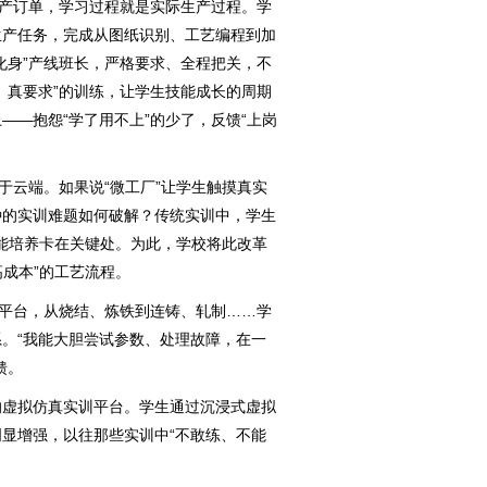
产订单，学习过程就是实际生产过程。学
生产任务，完成从图纸识别、工艺编程到加
化身”产线班长，严格要求、全程把关，不
、真要求”的训练，让学生技能成长的周期
——抱怨“学了用不上”的少了，反馈“上岗
云端。如果说“微工厂”让学生触摸真实
种的实训难题如何破解？传统实训中，学生
技能培养卡在关键处。为此，学校将此改革
高成本”的工艺流程。
平台，从烧结、炼铁到连铸、轧制……学
。“我能大胆尝试参数、处理故障，在一
馈。
虚拟仿真实训平台。学生通过沉浸式虚拟
显增强，以往那些实训中“不敢练、不能