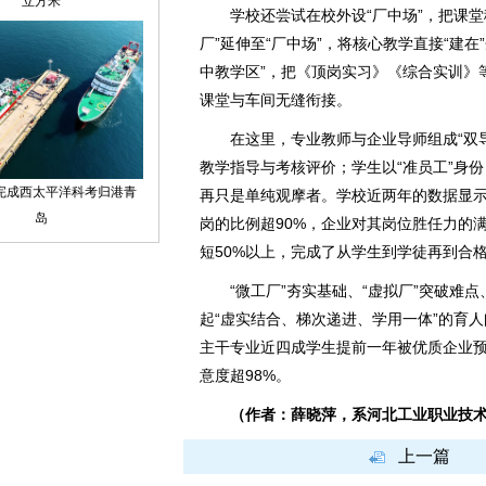
学校还尝试在校外设“厂中场”，把课堂
厂”延伸至“厂中场”，将核心教学直接“建在
中教学区”，把《顶岗实习》《综合实训》
课堂与车间无缝衔接。
在这里，专业教师与企业导师组成“双导
教学指导与考核评价；学生以“准员工”身
再只是单纯观摩者。学校近两年的数据显示
岗的比例超90%，企业对其岗位胜任力的
短50%以上，完成了从学生到学徒再到合
“微工厂”夯实基础、“虚拟厂”突破难点
起“虚实结合、梯次递进、学用一体”的育
主干专业近四成学生提前一年被优质企业预
意度超98%。
（作者：薛晓萍，系河北工业职业技
上一篇