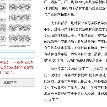
厂、虚拟厂、厂中场”联动的实践教学新体
科”的应答，更有助于破解学生高质量就业
与产业需求精准对接。
改革的背后，是对职业教育实践教学痛点
不实、过程不深”制约着职业教育实践教学
学生懂原理却难上手；学生也感觉，校内
体现为三个突出矛盾：教学场景与生产实
心工艺实训难实现，关键技能有短板；校
有破解这些难题，职业本科才能立品牌、
以“真”为导向、以“融”为路径的场景变革
标题），未经本报或本
它改变或违背作者原意
学校探索在校内建“微工厂”，把车间“搬
日报》”。
的一次研讨，有老师大胆提出“把车间‘搬进
们深知，这绝非简单的设备迁移，核心难
学生体验真实生产压力。为此，学校与行
术标准与管理规范全要素融入校园，建成2
的“微工厂”。