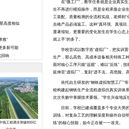
在“微工厂”，教学任务就是企业真实生
生不再进行模拟操作，而是全程承接企业
工装配、质量检测的全流程实战，老师则“
合格产品必须返工。这种“真环境、真项目
显著缩短。更重要的变化发生在学生心态上
就上手”的多了。
学校尝试以数字造“虚拟厂”，把实训置于
生产，那么高危、高成本设备相关特殊工
面对核心工序只能“远观”，难以“近练”，
延伸至“虚拟厂”，复刻“进不去、高危险、
依托自主研发的“钢铁虚拟智慧工厂”等
校构建起钢铁生产全流程虚拟仿真实训体系
次次失败中掌握技术要领。”学生兴奋地反
目前，学校已建成覆盖多个专业大类的
训练，对复杂工艺的理解深度和操作自信明
练”的核心技能，如今正在被一一攻克。