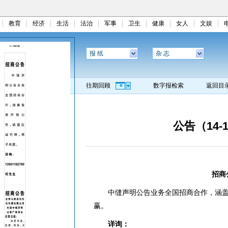
教育
经济
生活
法治
军事
卫生
健康
女人
文娱
报 纸
杂 志
往期回顾
数字报检索
返回目
公告（14-
招商
中缝声明公告业务全国招商合作，涵
赢。
详询：