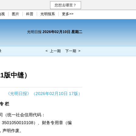
您想去哪里？
电视
图片
科普
光明报系
更多>>
光明日报
2026年02月10日 星期二
录
< 上一期
下一期 >
11版中缝）
《光明日报》（2026年02月10日 17版）
 专 栏
司（统一社会信用代码：
码：3501050010108）、财务专用章（编
证，声明作废。