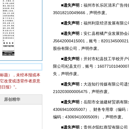
■遗失声明：
福州市长乐区清禾广告传
35018210049666，声明作废。
■遗失声明：
福州利亚经济发展有限公
■遗失声明：
安仁县柑橘产业发展协会
J5642000415001，账号：8201345
股份有限公司，声明作废。
■遗失声明：
开封市杞县技工学校开户
限公司杞县支行，账号：1607710104000
失，声明作废。
标题），未经本报或本
它改变或违背作者原意
■遗失声明：
大连知行传媒有限公司遗
日报》”。
210203000005475，声明作废。
■遗失声明：
岳阳市全迪建材贸易有限
43069410005007）、财务专用章（编码
编码：43069410005009），声明作废。
■遗失声明：
贵州夕阳红商贸有限公司