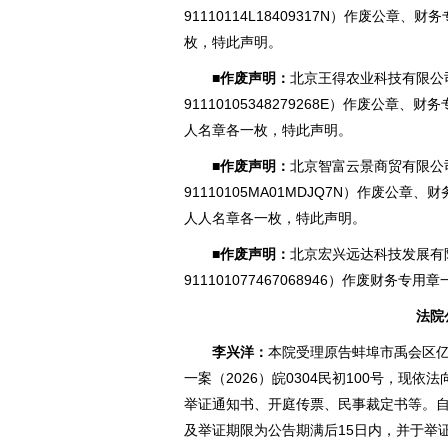
91110114L184093
17N）作废公章、财
枚，特此声明。
■作废声明：
北京王得农业科技有限公
91110105348279268E）作废公
人名章各一枚，特此声明。
■作废声明：
北京智富云景商贸有限公
91110105MA01MDJQ7N）作废公
人人名章各一枚，特此声明。
■作废声明：
北京宏兴远达科技发展有
911101077467068946）作废财务专
法院
李兴洋：
本院受理原告蚌埠市禹会区
一案（2026）皖0304民初100号，现
举证通知书、开庭传票、民事裁定书等。自
及举证期限为公告期满后15日内，并于举