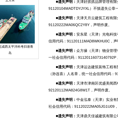
■遗失声明：
天津好抓抓品牌管理有限
91120104MADTDYJYX
L）不慎遗失公章
■遗失声明：
天津天月云建筑工程有限
91120222M
A06QC2Y8Y，声明作废。
■遗失声明：
安东星（天津）光电科技
信用代码：91
120111MAD8WKHU0C
■遗失声明：
众方缘（天津）物业管理
一社会信用代码：9112011607314079
■遗失声明：
天津运达建筑装饰工程有
（孙连喜）人名章，统一社会信用代码：9112
■遗失声明：
天津市津南区优盛美闻西
92120112M
A824G8W1T，声明作废。
■遗失声明：
中金泓泰（天津）实业有
社会信用代码：91120222MA05JG1U0
■遗失声明：
天津鼎天佳诚建筑有限公