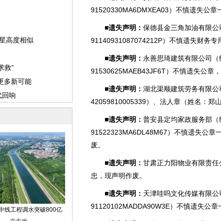
91520330MA6DMXEA03）不慎遗失
■遗失声明：
保德县金三角加油有限公
91140931087074212P）不慎遗失财
■遗失声明：
永善思琦建筑有限公司（
91530625MAEB43JF6T）不慎遗失公章
■遗失声明：
湖北渠顺建筑劳务有限公
42059810005339）、法人章（姓名
■遗失声明：
普安县定均家政服务部（
91522323MA6DL48M67）不慎遗失公章
废。
■遗失声明：
甘肃正力阳物业有限责任
忠，现声明作废。
■遗失声明：
天津哇呜文化传媒有限公
91120102MADDA90W3E）不慎遗失