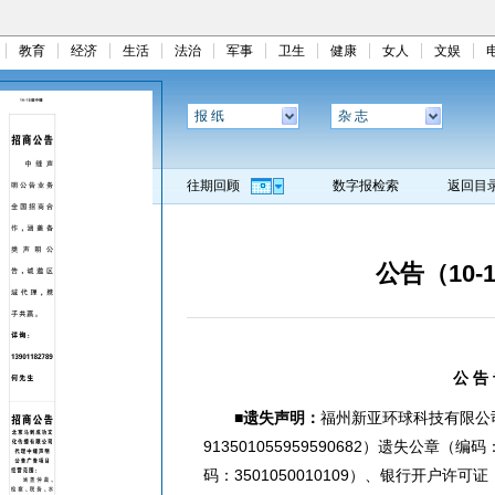
教育
经济
生活
法治
军事
卫生
健康
女人
文娱
报 纸
杂 志
往期回顾
数字报检索
返回目
公告（10-
公 告
■遗失声明：
福州新亚环球科技有限公
913501055959590682）遗失公章（编
码：3501050010109）、银行开户许可