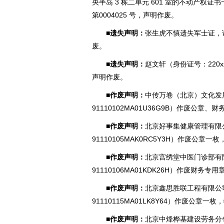
央半岛 3 栋二单元 601 室的不动产权证
第0004025 号，声明作废。
■遗失声明：
张生虎不慎遗失军士证，证号
废。
■遗失声明：
赵文轩（身份证号：220xxx
声明作废。
■作废声明：
中传万卷（北京）文化发
91110102MA01U36G
9B）作废公章、财
■作废声明：
北京好事集健康管理有限
91110105MAK0RC5Y3
H）作废公章一枚
■作废声明：
北京宫绣堂中医门诊部有
91110106MA01KDK26
H）作废财务专用
■作废声明：
北京鑫思胜联工程有限公
91110115MA01LK8Y64）作废公章一
■作废声明：
北京中烽桦基建设劳务分