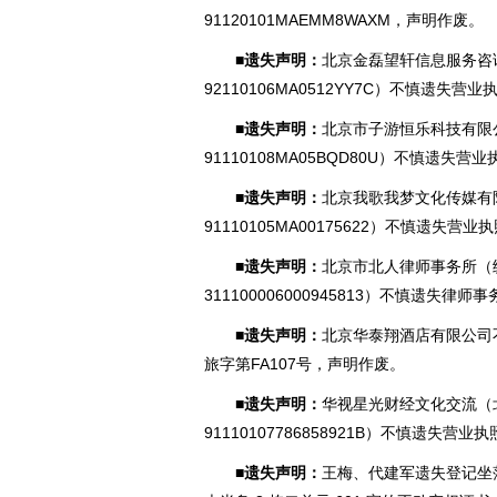
91120101MAE
MM8WAXM，声明作废。
■遗失声明：
北京金磊望轩信息服务咨
92110106MA0512YY7
C）不慎遗失营业
■遗失声明：
北京市子游恒乐科技有限
91110108MA05BQD80
U）不慎遗失营业
■遗失声明：
北京我歌我梦文化传媒有
91110105MA00175622）不慎遗失
■遗失声明：
北京市北人律师事务所（
311100006000945813）不慎遗失
■遗失声明：
北京华泰翔酒店有限公司
旅字第FA10
7号，声明作废。
■遗失声明：
华视星光财经文化交流（
91110107786858921
B）不慎遗失营业执
■遗失声明：
王梅、代建军遗失登记坐落