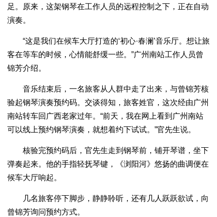
足。原来，这架钢琴在工作人员的远程控制之下，正在自动
演奏。
“这是我们在候车大厅打造的‘初心·春澜’音乐厅。想让旅
客在等车的时候，心情能舒缓一些。”广州南站工作人员曾
锦芳介绍。
音乐结束后，一名旅客从人群中走了出来，与曾锦芳核
验起钢琴演奏预约码。交谈得知，旅客姓官，这次经由广州
南站转车回广西老家过年。“前天，我在网上看到广州南站
可以线上预约钢琴演奏，就想着约下试试。”官先生说。
核验完预约码后，官先生走到钢琴前，铺开琴谱，坐下
弹奏起来。他的手指轻抚琴键，《浏阳河》悠扬的曲调便在
候车大厅响起。
几名旅客停下脚步，静静聆听，还有几人跃跃欲试，向
曾锦芳询问预约方式。