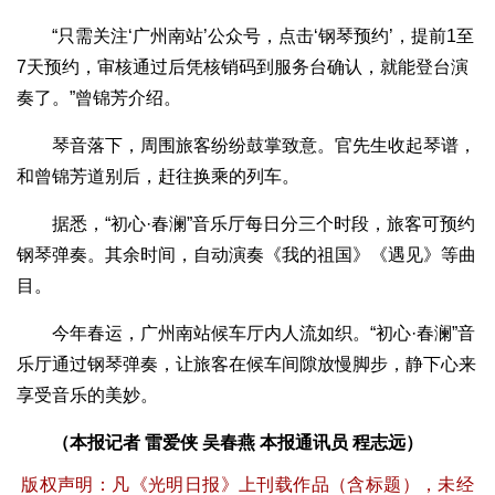
“只需关注‘广州南站’公众号，点击‘钢琴预约’，提前1至
7天预约，审核通过后凭核销码到服务台确认，就能登台演
奏了。”曾锦芳介绍。
琴音落下，周围旅客纷纷鼓掌致意。官先生收起琴谱，
和曾锦芳道别后，赶往换乘的列车。
据悉，“初心·春澜”音乐厅每日分三个时段，旅客可预约
钢琴弹奏。其余时间，自动演奏《我的祖国》《遇见》等曲
目。
今年春运，广州南站候车厅内人流如织。“初心·春澜”音
乐厅通过钢琴弹奏，让旅客在候车间隙放慢脚步，静下心来
享受音乐的美妙。
（本报记者 雷爱侠 吴春燕 本报通讯员 程志远）
版权声明：凡《光明日报》上刊载作品（含标题），未经