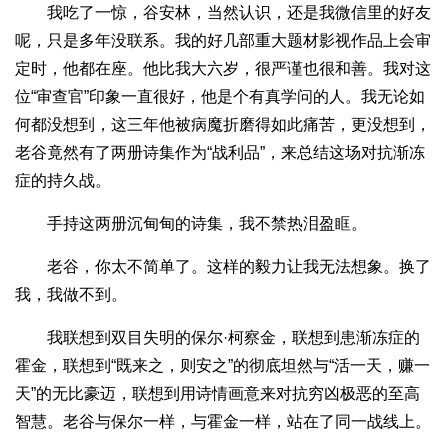
我吃了一惊，谷安林，当然认识，还是我微信里的好友
呢，只是多年没联系。我的好几部重大题材影视作品上会审
定时，他都在座。他比我大六岁，很严谨也很和善。我对这
位“审查官”印象一直很好，他是个有真学问的人。我无论如
何都没想到，这三年他被病魔折磨得如此痛苦，更没想到，
老谷竟然有了两册诗集作为“战利品”，来总结这场对抗渐冻
症的持久战。
手持这两册沉甸甸的诗集，我不禁热泪盈眶。
老谷，你太不简单了。这样的毅力让我无法想象。换了
我，我做不到。
我联想到双目失明的保尔·柯察金，联想到患渐冻症的
霍金，联想到“既来之，则安之”的彻底坦然与“活一天，赚一
天”的无比豪迈，联想到用诗情画意来对抗穷凶极恶的至高
智慧。老谷与保尔一样，与霍金一样，站在了同一战线上。