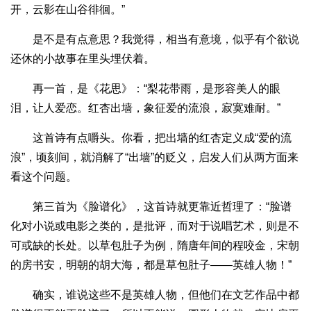
开，云影在山谷徘徊。”
是不是有点意思？我觉得，相当有意境，似乎有个欲说
还休的小故事在里头埋伏着。
再一首，是《花思》：“梨花带雨，是形容美人的眼
泪，让人爱恋。红杏出墙，象征爱的流浪，寂寞难耐。”
这首诗有点嚼头。你看，把出墙的红杏定义成“爱的流
浪”，顷刻间，就消解了“出墙”的贬义，启发人们从两方面来
看这个问题。
第三首为《脸谱化》，这首诗就更靠近哲理了：“脸谱
化对小说或电影之类的，是批评，而对于说唱艺术，则是不
可或缺的长处。以草包肚子为例，隋唐年间的程咬金，宋朝
的房书安，明朝的胡大海，都是草包肚子——英雄人物！”
确实，谁说这些不是英雄人物，但他们在文艺作品中都