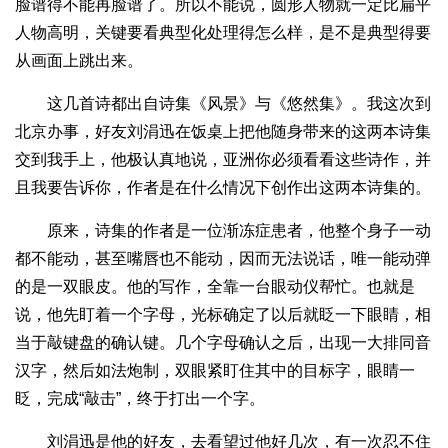
脸谱得不能再脸谱了。所以不能说，圆形人物就一定比扁平
人物高明，关键要看典型化处理得怎么样，是不是典型得要
从画面上跳出来。
这几首诗都出自诗集《风景》与《悠然集》。我这次到
北京办事，好友刘涓迅在饭桌上把他随身带来的这两本诗集
交到我手上，他极认真地说，亚洲你必须看看这些诗作，并
且我要告诉你，作者是在什么情况下创作出这两本诗集的。
原来，诗集的作者是一位渐冻症患者，他整个身子一动
都不能动，甚至嘴唇也不能动，因而无法说话，唯一能动弹
的是一双眼皮。他的写作，全靠一台眼动仪帮忙。也就是
说，他先盯着一个字母，光标确定了以后就眨一下眼睛，相
当于敲键盘的确认键。几个字母确认之后，出现一大排同音
汉字，然后如法炮制，双眼紧盯住其中的目标字，眼睛一
眨，完成“敲击”，终于打出一个字。
刘涓迅是他的好友，去看望过他好几次，有一次忍不住