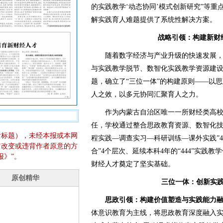
的实践教学‘动态协同’模式创新研究”等
解实践育人难题提供了系统性解决方案。
战略引领：构建新财
随着数字经济与产业升级的快速发展，
与实践教学脱节、数智化实践教学资源建
题，确立了“三位一体”的构建原则——以
人之效，以多元协同汇聚育人之力。
作为内蒙古自治区唯一一所财经类高校
任，学校通过整合思政教育资源、数智化技
含标题），未经本报或本网
程实践—调查实习—科研训练—课外实践”
它改变或违背作者原意的方
合”4个层次、延续本科4年的“444”实践
报》”。
财经人才奠定了坚实基础。
三位一体：创新实
思政引领：构建价值塑造与实践能力
体意识教育为主线，将思政教育深度融入