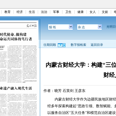
教育
经济
生活
法治
军事
卫生
健康
女人
文娱
光明
报 纸
杂 志
往期回顾
数字报检索
返回目录
内蒙古财经大学：构建“三位
财经
作者：晓芳 石英剑 王彦东
内蒙古财经大学作为边疆民族地区财经
经多年探索构建起“思政引领、数智赋能、
以服务自治区“五大任务”和模范自治区建