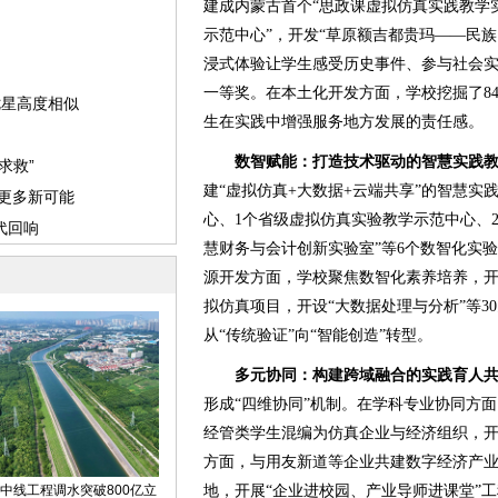
建成内蒙古首个“思政课虚拟仿真实践教学
示范中心”，开发“草原额吉都贵玛——民
浸式体验让学生感受历史事件、参与社会
一等奖。在本土化开发方面，学校挖掘了8
生在实践中增强服务地方发展的责任感。
数智赋能：打造技术驱动的智慧实践
建“虚拟仿真+大数据+云端共享”的智慧实
心、1个省级虚拟仿真实验教学示范中心、
慧财务与会计创新实验室”等6个数智化实
源开发方面，学校聚焦数智化素养培养，开发
拟仿真项目，开设“大数据处理与分析”等3
从“传统验证”向“智能创造”转型。
多元协同：构建跨域融合的实践育人
形成“四维协同”机制。在学科专业协同方
经管类学生混编为仿真企业与经济组织，
方面，与用友新道等企业共建数字经济产业
地，开展“企业进校园、产业导师进课堂”工