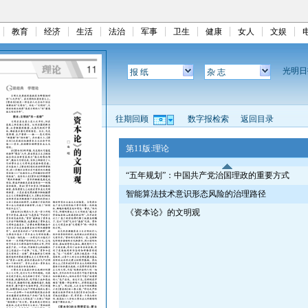
教育
经济
生活
法治
军事
卫生
健康
女人
文娱
光明
报 纸
杂 志
往期回顾
数字报检索
返回目录
第11版:理论
“五年规划”：中国共产党治国理政的重要方式
智能算法技术意识形态风险的治理路径
《资本论》的文明观