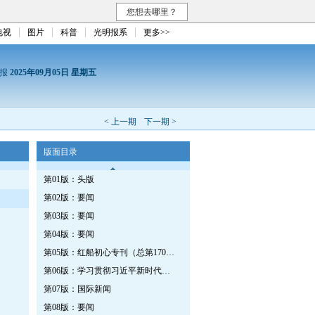
您想去哪里？
电视
图片
科普
光明报系
更多>>
日报
2025年09月05日 星期五
< 上一期
下一期 >
版面目录
第01版：头版
第02版：要闻
第03版：要闻
第04版：要闻
第05版：红船初心专刊（总第1701期）
第06版：学习贯彻习近平新时代中国特色社会主义思想专刊
第07版：国际新闻
第08版：要闻