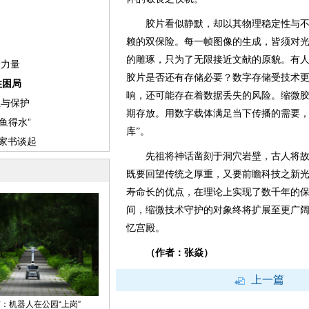
胶片看似静默，却以其物理稳定性与不
赖的双保险。每一帧图像的生成，皆须对
的雕琢，只为了无限接近文献的原貌。有
胶片是否还有存储必要？数字存储受技术
响，还可能存在着数据丢失的风险。缩微
期存放。用数字载体满足当下传播的需要，
库”。
先祖将神话凿刻于洞穴岩壁，古人将故
既要回望传统之厚重，又要前瞻科技之新
寿命长的优点，在理论上实现了数千年的
间，缩微技术守护的对象终将扩展至更广
忆宫殿。
（作者：张焱）
上一篇