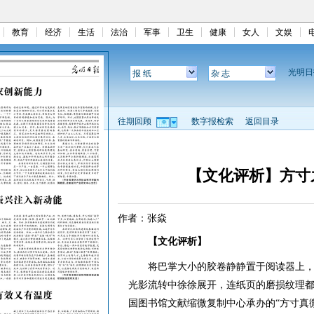
教育
经济
生活
法治
军事
卫生
健康
女人
文娱
光明
报 纸
杂 志
往期回顾
数字报检索
返回目录
【文化评析】方寸
作者：张焱
【文化评析】
将巴掌大小的胶卷静静置于阅读器上，
光影流转中徐徐展开，连纸页的磨损纹理
国图书馆文献缩微复制中心承办的“方寸真