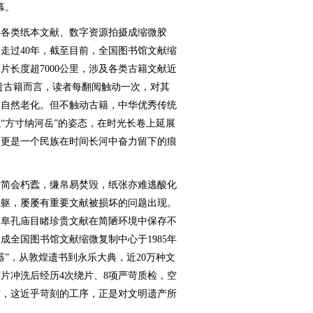
幕。
各类纸本文献、数字资源拍摄成缩微胶
走过40年，截至目前，全国图书馆文献缩
片长度超7000公里，涉及各类古籍文献近
珍贵古籍而言，读者每翻阅触动一次，对其
的自然老化。但不触动古籍，中华优秀传统
“方寸纳河岳”的姿态，在时光长卷上延展
，更是一个民族在时间长河中奋力留下的痕
简会朽蠹，缣帛易焚毁，纸张亦难逃酸化
其躯，屡屡有重要文献被损坏的问题出现。
在曲阜孔庙目睹珍贵文献在简陋环境中保存不
成全国图书馆文献缩微复制中心于1985年
”，从敦煌遗书到永乐大典，近20万种文
胶片冲洗后经历4次绕片、8项严苛质检，空
洁，这近乎苛刻的工序，正是对文明遗产所