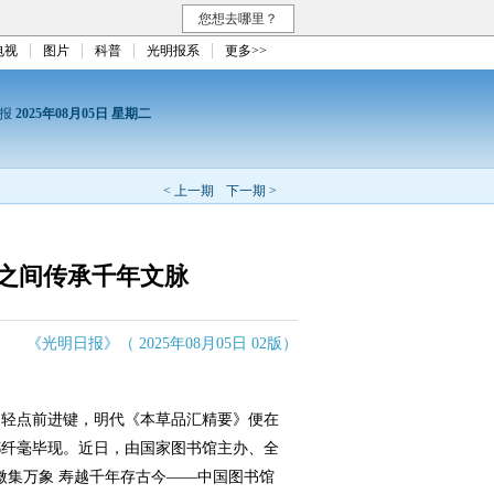
您想去哪里？
电视
图片
科普
光明报系
更多>>
日报
2025年08月05日 星期二
< 上一期
下一期 >
之间传承千年文脉
《光明日报》（ 2025年08月05日 02版）
轻点前进键，明代《本草品汇精要》便在
都纤毫毕现。近日，由国家图书馆主办、全
微集万象 寿越千年存古今——中国图书馆