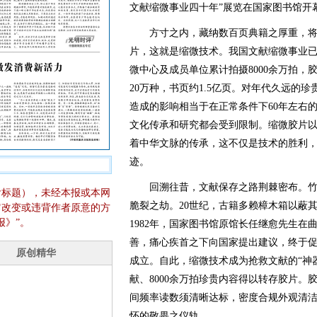
文献缩微事业四十年”展览在国家图书馆开
方寸之内，藏纳数百页典籍之厚重，将
片，这就是缩微技术。我国文献缩微事业已
微中心及成员单位累计拍摄8000余万拍，胶
20万种，书页约1.5亿页。对年代久远的
造成的影响相当于在正常条件下60年左右
文化传承和研究都会受到限制。缩微胶片以
着中华文脉的传承，这不仅是技术的胜利
迹。
回溯往昔，文献保存之路荆棘密布。竹
含标题），未经本报或本网
脆裂之劫。20世纪，古籍多赖樟木箱以蔽
它改变或违背作者原意的方
报》”。
1982年，国家图书馆原馆长任继愈先生
善，痛心疾首之下向国家提出建议，终于促
成立。自此，缩微技术成为抢救文献的“神器
献、8000余万拍珍贵内容得以转存胶片。
间频率读数须清晰达标，密度合规外观清
怀的敬畏之仪轨。