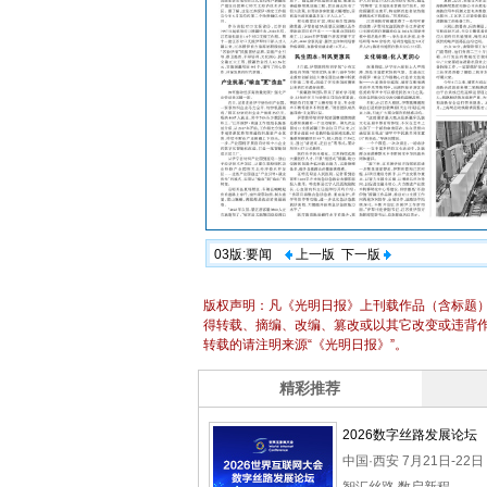
03版:要闻
上一版
下一版