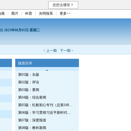
您想去哪里？
电视
图片
科普
光明报系
更多>>
日报
2025年08月05日 星期二
< 上一期
下一期 >
版面目录
第01版：头版
第02版：评论
第03版：要闻
第04版：综合新闻
第05版：红船初心专刊（总第1680期）
第06版：学习贯彻习近平新时代中国特色社会主义思想专刊
第07版：深度报道
第08版：教科新闻