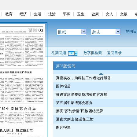
教育
经济
生活
法治
军事
卫生
健康
女人
文娱
光明
报 纸
杂 志
往期回顾
数字报检索
返回目录
第03版:要闻
真查实改，为科技工作者做好服务
图片报道
推进文旅消费提质增效扩容发展
第五届中蒙博览会将办
擦亮“苏韵伊情”民族团结品牌
夏夜大别山 隧道施工忙
图片报道