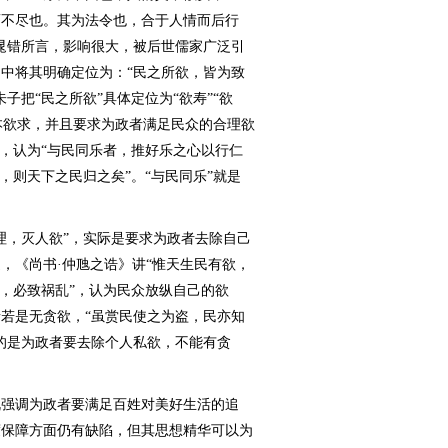
而不尽也。其为法令也，合于人情而后行
晁错所言，影响很大，被后世儒家广泛引
中将其明确定位为：“民之所欲，皆为致
子把“民之所欲”具体定位为“欲寿”“欲
基本欲求，并且要求为政者满足民众的合理欲
”，认为“与民同乐者，推好乐之心以行仁
，则天下之民归之矣”。“与民同乐”就是
，灭人欲”，实际是要求为政者去除自己
，《尚书·仲虺之诰》讲“惟天生民有欲，
欲，必致祸乱”，认为民众放纵自己的欲
若是无贪欲，“虽赏民使之为盗，民亦知
的是为政者要去除个人私欲，不能有贪
强调为政者要满足百姓对美好生活的追
度保障方面仍有缺陷，但其思想精华可以为