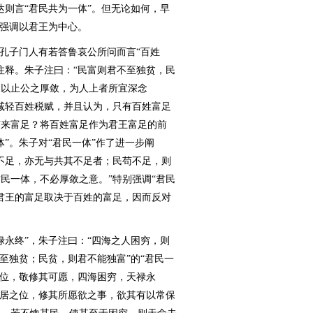
达则言“君民共为一体”。但无论如何，早
并强调以君王为中心。
孔子门人有若答鲁哀公所问而言“百姓
注释。朱子注曰：“民富则君不至独贫，民
，以止公之厚敛，为人上者所宜深念
减轻百姓税赋，并且认为，只有百姓富足
何来富足？将百姓富足作为君王富足的前
”。朱子对“君民一体”作了进一步阐
不足，亦无与共其不足者；民苟不足，则
民一体，不必厚敛之意。”特别强调“君民
君王的富足取决于百姓的富足，因而反对
永终”，朱子注曰：“四海之人困穷，则
至独贫；民贫，则君不能独富”的“君民一
有位，敬修其可愿，四海困穷，天禄永
所居之位，修其所愿欲之事，欲其有以常保