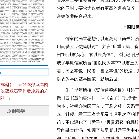
警示君王要敬畏百姓，顺应民心，注重人
求的同时，要求为政者有更高的道德修养
道德修养结合起来。
“国以
儒家的民本思想可以追溯到《尚书》所载
用而爱人，使民以时”，并言“所重：民、食
曰“民以君为心，君以民为体”，《礼记·孔
成了早期儒家所言“国以民为本”中以君王
者，民之本也；民者，国之本也”的说法，
以农为本的基本国策，影响后世。
含标题），未经本报或本网
朱子早年所撰《资治通鉴纲目》引述了“
它改变或违背作者原意的方
报》”。
撰《四书章句集注》，注《孟子》“民为贵
为本，社稷亦为民而立，而君之尊，又系于
众、社稷、君王三者关系及其轻重次序的理
论，不仅深化了《孟子》“民贵君轻”的思
导的基本内涵，实现了从早期以君王为中
说，“丘民，田野之民，至微贱也。然得其