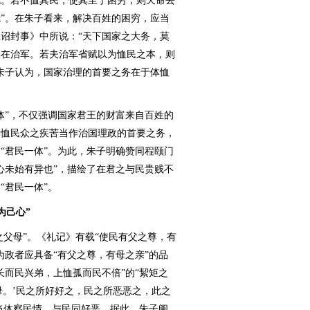
也。若不恤其民，使其至于困穷，则天命去
”。在朱子看来，解决百姓的困穷，应当
诏封事》中所说：“天下国家之大务，莫
实在治军。若夫治军省赋以为恤民之本，则
朱子认为，国家治理的首要之务在于体恤
”，不仅强调国家君王的财富来自百姓的
体恤民众之疾苦当作治国理政的首要之务，
“君民一体”。为此，朱子明确赞同程颐门
心未始有异也”，描绘了在君之与民贵贱不
“君民一体”。
为己心”
父母”。《礼记》有载“使民有父之尊，有
为政者应具备“有父之尊，有母之亲”的品
长而民兴弟，上恤孤而民不倍”的“絜矩之
母。’民之所好好之，民之所恶恶之，此之
应当体察民情，与民同好恶。据此，朱子阐