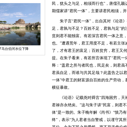
民，犹头之与足，相须而行也”，唐儒孔颖
期儒家讲“君民一体”，主要讲君民相须，
朱子言“君民一体”，出自其对《论语》
足，君孰与不足？百姓不足，君孰与足”的
贫则君不能独富。有若深言君民一体之意
也。”遭遇荒年，君王用度不足，有若主张
了，才有君王的富足；百姓贫穷，君王又
提。在朱子看来，有若所言体现了“君民一体
释：“盖君之所与者民也，民足矣，则君虽
君虽自足，而谁与共其足哉？此盖告之以君
一体”中君王的财富源自百姓的生产劳动，
横征暴敛。
《论语》记载尧对舜言“四海困穷，天禄
君禄亦永绝矣。”这与朱子讲“民富，则君不
体”是一致的。朱子晚年解《尚书》“慎乃
终”，表示“为人君者当自警戒，以谨守其