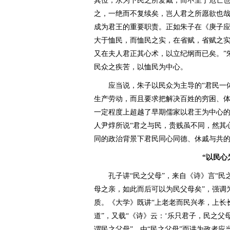
其位，永为下民之所爱戴，而不至于危亡
之，一绝而不复续矣，岂人君之所愿欲也哉
成为君王的重要职责。正如朱子在《庚子应
大于恤民，而恤民之实，在省赋，省赋之
又在夫人君正其心术，以立纪纲而已矣。”
民众之疾苦，以恤民为中心。
应当说，朱子以民众为主导的“君民一体
生产劳动，而且要求把解决百姓的穷困、
一定程度上超越了早期儒家以君王为中心的
人尹焞所说“君之与民，贵贱虽不同，然其
同的政治背景下君民同心同德、休戚与共的
“以民心
孔子讲“民之父母”，来自《诗》言“民之
母之亲，如此而后可以为民父母矣”，强调
质。《大学》既讲“上老老而民兴孝，上长
道”，又载“《诗》云：‘乐只君子，民之父
谓民之父母”。由“民之父母”而讲为政者