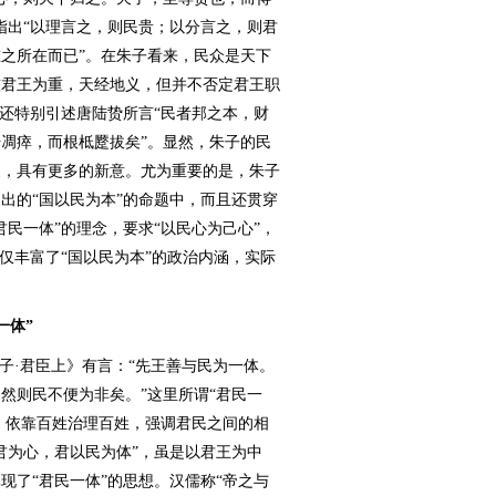
指出“以理言之，则民贵；以分言之，则君
之所在而已”。在朱子看来，民众是天下
较君王为重，天经地义，但并不否定君王职
，还特别引述唐陆贽所言“民者邦之本，财
凋瘁，而根柢蹷拔矣”。显然，朱子的民
家，具有更多的新意。尤为重要的是，朱子
出的“国以民为本”的命题中，而且还贯穿
民一体”的理念，要求“以民心为己心”，
仅丰富了“国以民为本”的政治内涵，实际
一体”
·君臣上》有言：“先王善与民为一体。
然则民不便为非矣。”这里所谓“君民一
”，依靠百姓治理百姓，强调君民之间的相
君为心，君以民为体”，虽是以君王为中
现了“君民一体”的思想。汉儒称“帝之与