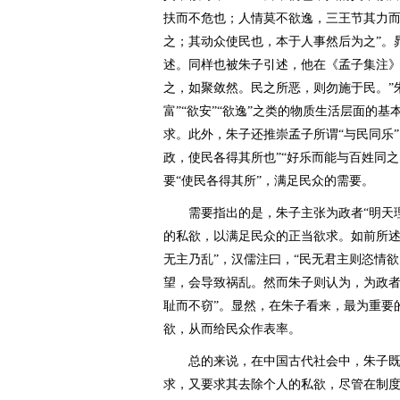
扶而不危也；人情莫不欲逸，三王节其力
之；其动众使民也，本于人事然后为之”。
述。同样也被朱子引述，他在《孟子集注》
之，如聚敛然。民之所恶，则勿施于民。”朱
富”“欲安”“欲逸”之类的物质生活层面的
求。此外，朱子还推崇孟子所谓“与民同乐
政，使民各得其所也”“好乐而能与百姓同之
要“使民各得其所”，满足民众的需要。
需要指出的是，朱子主张为政者“明天理
的私欲，以满足民众的正当欲求。如前所述
无主乃乱”，汉儒注曰，“民无君主则恣情
望，会导致祸乱。然而朱子则认为，为政者
耻而不窃”。显然，在朱子看来，最为重要
欲，从而给民众作表率。
总的来说，在中国古代社会中，朱子既
求，又要求其去除个人的私欲，尽管在制