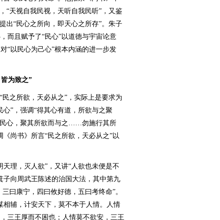
，“天视自我民视，天听自我民听”，又鉴
提出“民心之所向，即天心之所存”。朱子
，而且赋予了“民心”以道德与宇宙论意
对“以民心为己心”根本内涵的进一步发
，皆为致之”
民之所欲，天必从之”，实际上是要求为
民心”，强调“得其心有道，所欲与之聚
得民心，聚其所欲而与之……勿施行其所
调《尚书》所言“民之所欲，天必从之”以
天理，灭人欲”，又讲“人欲也未便是不
箕子向周武王陈述的治国大法，其中第九
，三曰康宁，四曰攸好德，五曰考终命”。
谋相辅，计安天下，莫不本于人情。人情
富，三王厚而不困也；人情莫不欲安，三王