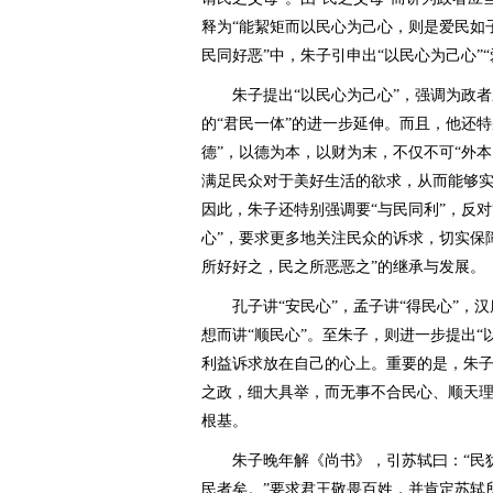
释为“能絜矩而以民心为己心，则是爱民如子
民同好恶”中，朱子引申出“以民心为己心”
朱子提出“以民心为己心”，强调为政者
的“君民一体”的进一步延伸。而且，他还特
德”，以德为本，以财为末，不仅不可“外
满足民众对于美好生活的欲求，从而能够实现“
因此，朱子还特别强调要“与民同利”，反对
心”，要求更多地关注民众的诉求，切实保障
所好好之，民之所恶恶之”的继承与发展。
孔子讲“安民心”，孟子讲“得民心”，汉
想而讲“顺民心”。至朱子，则进一步提出“
利益诉求放在自己的心上。重要的是，朱子还
之政，细大具举，而无事不合民心、顺天理
根基。
朱子晚年解《尚书》，引苏轼曰：“民犹
民者矣。”要求君王敬畏百姓，并肯定苏轼