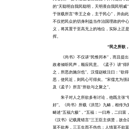
的“天聪明自我民聪明，天明畏自我民明威”
于张载所言“帝王之命，主于民心”，并由此
不仅把民众的切身利益当作治国理政的中心
义，将其置于至高无上的地位，实际上正是
挥。
“民之所欲
《尚书》不仅讲“民惟邦本”，而且提出“
政者倾听民声，顺应民意。《孟子》讲“得
之，所恶勿施尔也”。汉儒赵岐注曰：“欲
恶，使民近，则民心可得矣。”宋儒尤为强
及《孟子》所言“所欲与之聚之”。
朱子对人之所欲多有讨论，他既主张“明
好”。《尚书》所载《洪范》九畴，相传为
畴述“五福六极”，“五福：一曰寿，二曰富
《汉书》记载晁错言“三王臣主俱贤，故合
莫不欲寿，三王生而不伤也；人情莫不欲