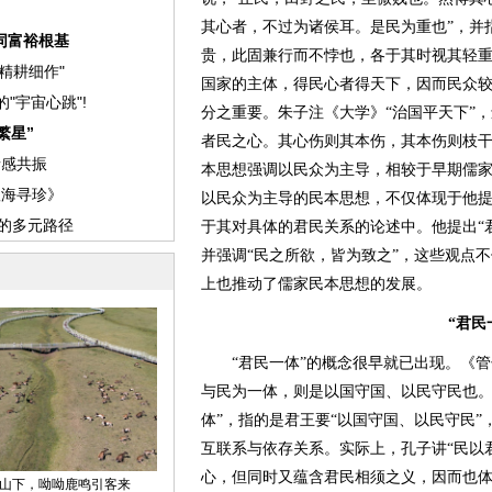
其心者，不过为诸侯耳。是民为重也”，并
贵，此固兼行而不悖也，各于其时视其轻重
国家的主体，得民心者得天下，因而民众
分之重要。朱子注《大学》“治国平天下”
者民之心。其心伤则其本伤，其本伤则枝干
本思想强调以民众为主导，相较于早期儒
以民众为主导的民本思想，不仅体现于他提
于其对具体的君民关系的论述中。他提出“君
并强调“民之所欲，皆为致之”，这些观点不
上也推动了儒家民本思想的发展。
“君民
“君民一体”的概念很早就已出现。《管子
与民为一体，则是以国守国、以民守民也。
体”，指的是君王要“以国守国、以民守民
互联系与依存关系。实际上，孔子讲“民以
心，但同时又蕴含君民相须之义，因而也体