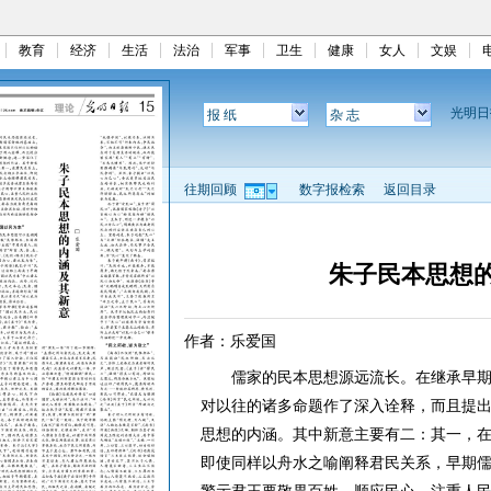
教育
经济
生活
法治
军事
卫生
健康
女人
文娱
光明
报 纸
杂 志
往期回顾
数字报检索
返回目录
朱子民本思想
作者：乐爱国
儒家的民本思想源远流长。在继承早期
对以往的诸多命题作了深入诠释，而且提
思想的内涵。其中新意主要有二：其一，
即使同样以舟水之喻阐释君民关系，早期