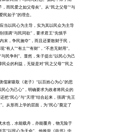
，而民爱之如父母矣”。从“民之父母”“与
“爱民如子”的理念。
应当以民心为主导，实为其以民众为主导
别强调“与民同欲”，要求君王“先慎乎
本内末，争民施夺”，而且还要散财于民，
有人”“有土”“有财”，“不患无财用”。
“与民争利”。显然，朱子提出“以民心为己
民众的利益，无疑是对“民之父母”“民之
唐儒家吸取《老子》“以百姓心为心”的思
以民心为己心”，明确要求为政者将民众的
把“民心”与“天理”结合起来，强调“先王
”。从形而上学的层面，为“民心”奠定了
水也，水能载舟，亦能覆舟，物无险于
所言“以民心为天命”。他推崇《尚书》中