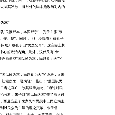
民的主体性；其二，在强调满足民众利益需
，去除其私欲，将对外的民本施政与对内的
民为本”
“民惟邦本，本固邦宁”。孔子主张“节
、丧、祭”。同时，《礼记·缁衣》载孔子
子闲居》载孔子曰“民之父母”。这实际上构
为中心的政治内涵。此外，汉代又有“食
并逐渐形成“国以民为本，民以食为天”的
国以民为本，民以食为天”的说法，后来
，社稷次之，君为轻”，指出：“盖国以民
二者之存亡，故其轻重如此。”通过对民
论分析，朱子对“国以民为本”作了深入讨
想，而且凸显了儒家民本思想中以民众为主
心到以民众为主导的理论突破。朱子曾
心，则天下归之。天子，至尊贵也，而得