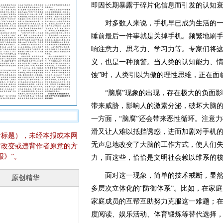
即因长期暴露于碎片化信息而引发的认知
对多数人来说，手机早已成为生活的一
睡前最后一件事就是关掉手机。频繁地刷
响注意力、思考力、学习力等。专家们将这
义，也是一种预警。当人类的认知能力、情
蚀”时，人类引以为傲的理性思维，正在面
“脑腐”现象的出现，存在极大的负面影响
带来威胁，影响人的激素分泌，破坏大脑
一方面，“脑腐”还会带来恶性循环。注意
滑又让人难以抵挡诱惑，进而加剧对手机
含标题），未经本报或本网
无声息地改变了大脑的工作方式，使人们
它改变或违背作者原意的方
报》”。
力，而这些，恰恰是文明社会赖以维系的
面对这一现象，简单的技术戒断，显然
多层次立体化的“防御体系”。比如，在家庭
家庭成员的互帮互助努力克服这一难题；
度阅读、娱乐活动、体育锻炼等替代选择