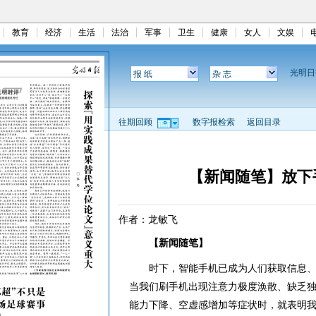
教育
经济
生活
法治
军事
卫生
健康
女人
文娱
光明
报 纸
杂 志
往期回顾
数字报检索
返回目录
【新闻随笔】放下
作者：龙敏飞
【新闻随笔】
时下，智能手机已成为人们获取信息、
当我们刷手机出现注意力极度涣散、缺乏
能力下降、空虚感增加等症状时，就表明我们