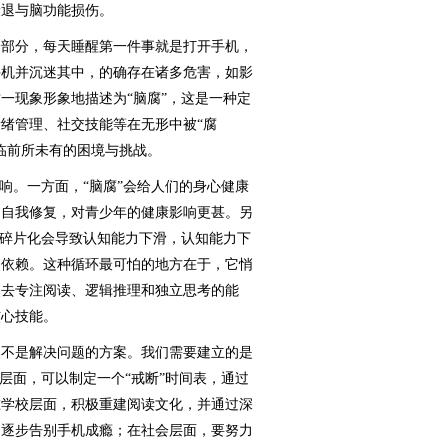
衰退与脑功能损伤。
部分，每天睡醒第一件事就是打开手机，
手机并沉迷其中，的确存在诸多危害，如影
一现象形象地描述为“脑腐”，这是一种定
绪管理、社交技能等在无形中被“腐
临前所未有的困境与挑战。
。一方面，“脑腐”会给人们的身心健康
的自我修复，对青少年的健康影响更甚。另
力碎片化会导致认知能力下滑，认知能力下
的依赖。这种循环最可怕的地方在于，它悄
失去专注阅读、逻辑推理和独立思考的能
核心技能。
不是解决问题的方案。我们需要建立的是
层面，可以制定一个“戒断”时间表，通过
在学校层面，积极重建阅读文化，并通过深
，逐步告别手机成瘾；在社会层面，要努力