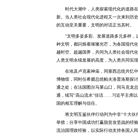
时代大潮中，人类探索现代化的道路在
新。当人类社会现代化进程又一次来到历
的互动至关重要，文明的对话正当其时。
“文明多姿多彩、发展道路多元多样，这
种文明，都闪烁着璀璨光芒，为各国现代
越时空、超越国界，共同为人类社会现代化
人类文明永续发展的高度，为人类共同实
在埃及卢克索神庙，同塞西总统共忆中
博物馆，同时任希腊总统帕夫洛普洛斯探
通之处；在法国图尔马莱山口，同马克龙
通，续写“高山流水”佳话……习近平主席
国的相互理解与信任。
将文明互鉴伙伴行动列为中非“十大伙伴
举措；分享中国成功打赢脱贫攻坚战的经
流治国理政经验，以实际行动支持各国人