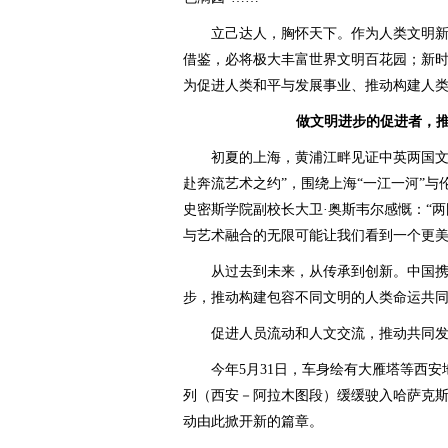
立己达人，胸怀天下。作为人类文明新
借鉴，必将极大丰富世界文明百花园；新
为促进人类和平与发展事业、推动构建人
做文明进步的促进者，
初夏的上海，黄浦江畔见证中英两国文化领
赴奔流艺术之约”，围绕上海“一江一河”
史密斯学院副校长大卫·奥斯韦尔感慨：“
与艺术融合的无限可能让我们看到一个更美
从过去到未来，从传承到创新。中国携
步，推动构建包容不同文明的人类命运共
促进人员流动和人文交流，推动共同发
今年5月31日，车身绘有大雁塔等西安地
列（西安－阿拉木图段）缓缓驶入哈萨克
动由此掀开新的篇章。