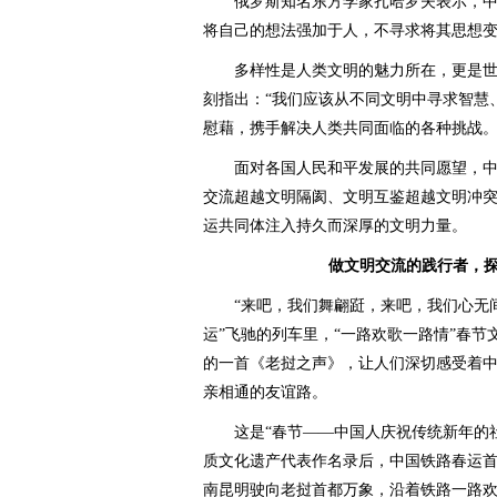
俄罗斯知名东方学家扎哈罗夫表示，中
将自己的想法强加于人，不寻求将其思想
多样性是人类文明的魅力所在，更是世
刻指出：“我们应该从不同文明中寻求智慧
慰藉，携手解决人类共同面临的各种挑战。
面对各国人民和平发展的共同愿望，中
交流超越文明隔阂、文明互鉴超越文明冲
运共同体注入持久而深厚的文明力量。
做文明交流的践行者，
“来吧，我们舞翩跹，来吧，我们心无间。
运”飞驰的列车里，“一路欢歌一路情”春
的一首《老挝之声》，让人们深切感受着
亲相通的友谊路。
这是“春节——中国人庆祝传统新年的社
质文化遗产代表作名录后，中国铁路春运首
南昆明驶向老挝首都万象，沿着铁路一路