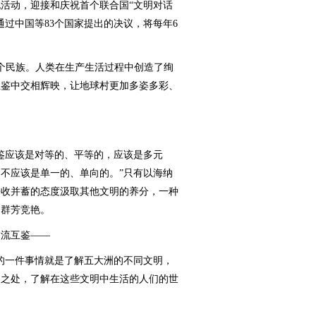
动，迎接和庆祝首个联合国“文明对话
致通过中国等83个国家提出的决议，将每年6
多个民族。人类在生产生活过程中创造了绚
互鉴中交相辉映，让地球村更加多姿多彩、
。
应该是对等的、平等的，应该是多元
不应该是单一的、单向的。”只有以海纳
兼收并蓄的态度汲取其他文明的养分，一种
会群芳竞艳。
流互鉴——
一件事情就是了解五大洲的不同文明，
到之处，了解在这些文明中生活的人们的世