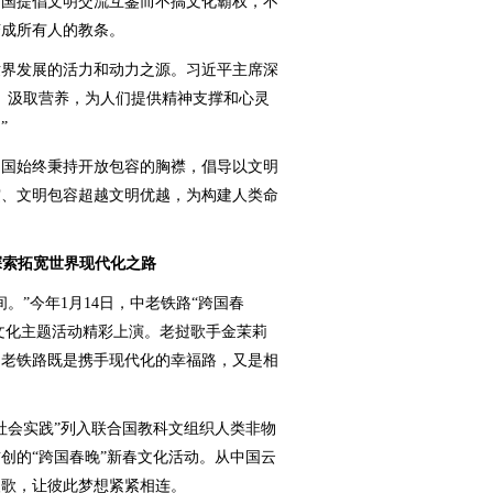
国提倡文明交流互鉴而不搞文化霸权，不
变成所有人的教条。
界发展的活力和动力之源。习近平主席深
、汲取营养，为人们提供精神支撑和心灵
”
国始终秉持开放包容的胸襟，倡导以文明
突、文明包容超越文明优越，为构建人类命
探索拓宽世界现代化之路
”今年1月14日，中老铁路“跨国春
节文化主题活动精彩上演。老挝歌手金茉莉
中老铁路既是携手现代化的幸福路，又是相
会实践”列入联合国教科文组织人类非物
创的“跨国春晚”新春文化活动。从中国云
欢歌，让彼此梦想紧紧相连。