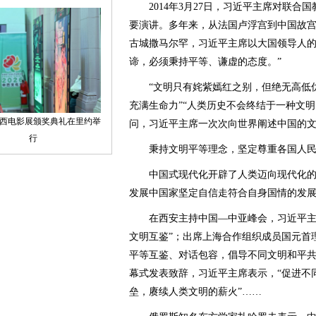
2014年3月27日，习近平主席对联合
要演讲。多年来，从法国卢浮宫到中国故
古城撒马尔罕，习近平主席以大国领导人的
谛，必须秉持平等、谦虚的态度。”
“文明只有姹紫嫣红之别，但绝无高低优
充满生命力”“人类历史不会终结于一种文
问，习近平主席一次次向世界阐述中国的
秉持文明平等理念，坚定尊重各国人民
中国式现代化开辟了人类迈向现代化的
发展中国家坚定自信走符合自身国情的发
在西安主持中国—中亚峰会，习近平主席
文明互鉴”；出席上海合作组织成员国元首
平等互鉴、对话包容，倡导不同文明和平共
幕式发表致辞，习近平主席表示，“促进不
垒，赓续人类文明的薪火”……