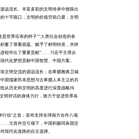
源远流长、丰富多彩的文明传承中推陈出
史的十字路口，文明的价值空前凸显，文明
是世界应有的样子”“人类社会创造的各
化积蓄了厚重底蕴、赋予了鲜明特质，并跨
进程作出了重要贡献”……习近平主席从
现现代化梦想贡献中国智慧、中国方案。
埃文明交流的源远流长；在希腊雅典卫城
讨中国儒家民本思想与古希腊人本主义的共
总统从历史和文明的高度进行深度战略沟
以文明对话的身体力行，致力于促进世界各
行动”之首；宣布支持全球南方合作八项
验……元首外交引领下，中国积极同各国交
民对现代化道路的自主选择。