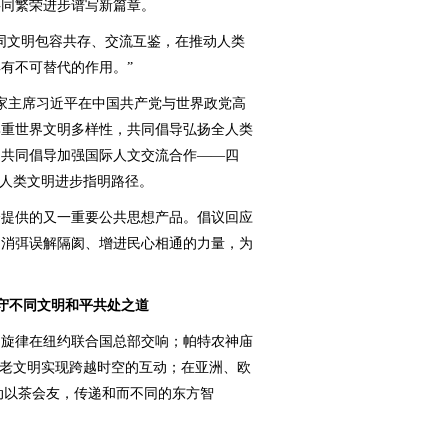
共同繁荣进步谱写新篇章。
文明包容共存、交流互鉴，在推动人类
有不可替代的作用。”
国家主席习近平在中国共产党与世界政党高
尊重世界文明多样性，共同倡导弘扬全人类
，共同倡导加强国际人文交流合作——四
进人类文明进步指明路径。
提供的又一重要公共思想产品。倡议回应
起消弭误解隔阂、增进民心相通的力量，为
守不同文明和平共处之道
旋律在纽约联合国总部交响；帕特农神庙
古老文明实现跨越时空的互动；在亚洲、欧
活动以茶会友，传递和而不同的东方智