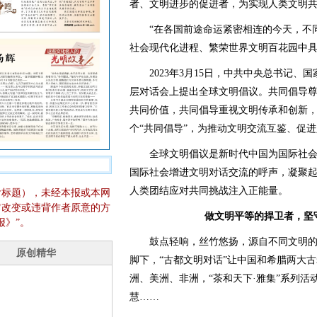
者、文明进步的促进者，为实现人类文明
“在各国前途命运紧密相连的今天，不同
社会现代化进程、繁荣世界文明百花园中具
2023年3月15日，中共中央总书记、
层对话会上提出全球文明倡议。共同倡导
共同价值，共同倡导重视文明传承和创新
个“共同倡导”，为推动文明交流互鉴、促
全球文明倡议是新时代中国为国际社会
国际社会增进文明对话交流的呼声，凝聚
人类团结应对共同挑战注入正能量。
含标题），未经本报或本网
它改变或违背作者原意的方
做文明平等的捍卫者，坚
报》”。
鼓点轻响，丝竹悠扬，源自不同文明的
脚下，“古都文明对话”让中国和希腊两大
洲、美洲、非洲，“茶和天下·雅集”系列
慧……