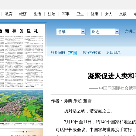
教育
经济
生活
法治
军事
卫生
健康
女人
文娱
光明
报 纸
杂 志
往期回顾
数字报检索
返回目录
凝聚促进人类和
—— 中国同国际社会携
作者：孙奕 朱超 董雪
扬对话之帆，谱交融之曲。
7月10日至11日，约140个国家和地区
对话部长级会议。中国将与世界携手前行