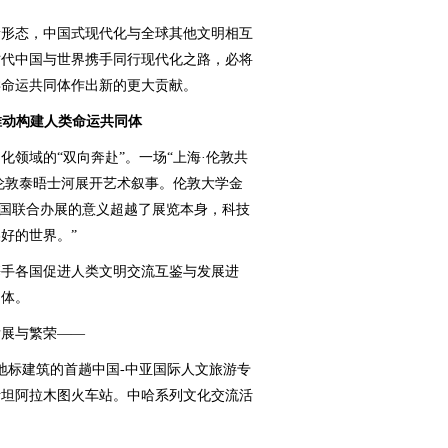
形态，中国式现代化与全球其他文明相互
时代中国与世界携手同行现代化之路，必将
类命运共同体作出新的更大贡献。
推动构建人类命运共同体
域的“双向奔赴”。一场“上海·伦敦共
与伦敦泰晤士河展开艺术叙事。伦敦大学金
两国联合办展的意义超越了展览本身，科技
好的世界。”
手各国促进人类文明交流互鉴与发展进
同体。
展与繁荣——
标建筑的首趟中国-中亚国际人文旅游专
斯坦阿拉木图火车站。中哈系列文化交流活