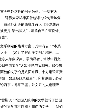
今中外这样的例子颇多。“一切有为
。”译界大家鸠摩罗什迻译的经句警炼隽
世；戴望舒所译的西班牙诗人《洛尔迦诗
波更是“语出惊人”，坦承自己在查良铮、
语言”。
文系制定的培养方案，其中有云：“本系
雅之士；（乙）了解西洋文明之精神……
尤令人印象深刻。忝为译者，常以中西文
今日中国文学”之宏业也与我相关。如今想
代面貌的文字恰是八面来风、十方琳琅汇聚
鲜妍，如旦晚脱笔砚者”，究其缘由，必定
无论西东，博采互鉴，外文系的人也理应
雷斯说：“法国人眼中的文学就等于法国
切好的文学都可以成为我们的文学——我们