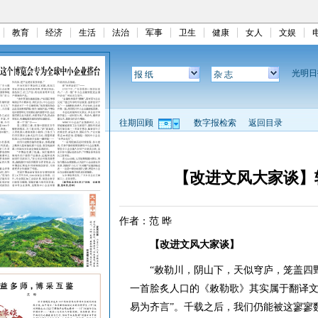
教育
经济
生活
法治
军事
卫生
健康
女人
文娱
光明
报 纸
杂 志
往期回顾
数字报检索
返回目录
【改进文风大家谈】
作者：范 晔
【改进文风大家谈】
“敕勒川，阴山下，天似穹庐，笼盖四野
一首脍炙人口的《敕勒歌》其实属于翻译文
易为齐言”。千载之后，我们仍能被这寥寥