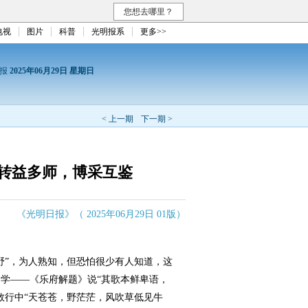
您想去哪里？
电视
图片
科普
光明报系
更多>>
日报
2025年06月29日 星期日
< 上一期
下一期 >
转益多师，博采互鉴
《光明日报》（ 2025年06月29日 01版）
”，为人熟知，但恐怕很少有人知道，这
学——《乐府解题》说“其歌本鲜卑语，
数行中“天苍苍，野茫茫，风吹草低见牛