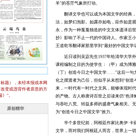
羊”的苍茫气象所打动。
翻译文学也可以成为本国文学的经典，古
法，如梦幻泡影。如露亦如电，应作如是观
永，作为一种戛戛独造的中文文体遗泽后
抄》影响了不止一代的中国诗人。作家王小
王道乾等翻译家那里学到“最好的中国文学
近日读到吴宓先生1937年给清华大学外
课程编制之目的为使学生：（甲）成为博
（丁）创造今日之中国文学……”这后一句
化之摆渡者为己任，但似乎从未想到“创造
含标题），未经本报或本网
来，一时代有一时代之文风，能够体现时
它改变或违背作者原意的方
报》”。
的产物。古人称唐诗百世之后读来仍“色泽
与吞吐八荒、转益多师的盛唐气象相关。
为“创造今日之中国文学”效力。
半个多世纪前，阿根廷作家比奥伊·卡萨
文学，而对我们阿根廷人而言，世界上一