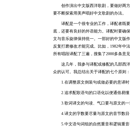
创作演出中文版西洋歌剧，要做好两方
要不断探索用美声唱好中文歌剧的办法。
译配是一个很专业的工作，译配者既要
底，还要有良好的外语能力。译配时要确
文与音乐旋律保持统一。一部好的中文版
反复打磨修改才能完成。比如，1982年
所有唱段译配了三遍，搜集了2000多条意
这几年，我参与译配或修配的几部西洋
众的认可。我总结出关于译配的七个原则
1.在调整原文倒装句或做必要的意译时
2.追求配歌语句的口语化以便通俗易懂
3.歌词译文的句读、气口要与原文的一
4.译文的字数要尽量与原文的音节数目
5.中文语句词组的自然重音和逻辑重音