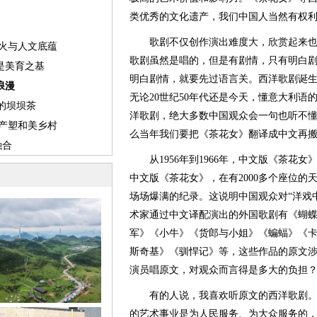
类优秀的文化遗产，我们中国人当然有权
歌剧不仅创作演出难度大，欣赏起来也
歌剧虽然是唱的，但是有剧情，只有明白
明白剧情，就要先过语言关。西洋歌剧诞
无论20世纪50年代还是今天，懂意大利
洋歌剧，绝大多数中国观众会一句也听不
么当年我们要把《茶花女》翻译成中文再
从1956年到1966年，中文版《茶花女》
中文版《茶花女》，在有2000多个座位的
场场爆满的纪录。这说明中国观众对“洋戏
术家通过中文译配演出的外国歌剧有《蝴蝶
军》《小牛》《货郎与小姐》《蝙蝠》《卡
斯奇基》《驯悍记》等，这些作品的原文
演员唱原文，对观众而言得是多大的负担
有的人说，我喜欢听原文的西洋歌剧。
的艺术事业是为人民服务、为大众服务的