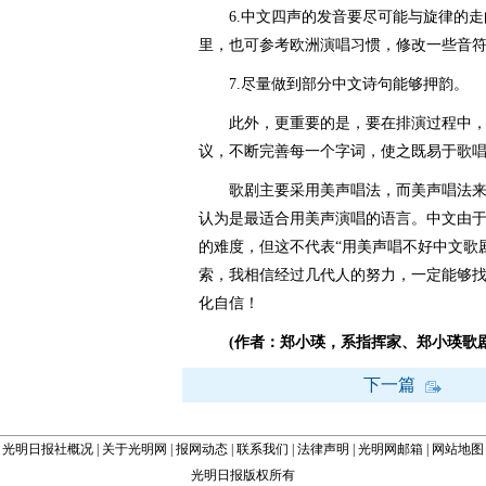
6.中文四声的发音要尽可能与旋律的走
里，也可参考欧洲演唱习惯，修改一些音
7.尽量做到部分中文诗句能够押韵。
此外，更重要的是，要在排演过程中，
议，不断完善每一个字词，使之既易于歌
歌剧主要采用美声唱法，而美声唱法来
认为是最适合用美声演唱的语言。中文由
的难度，但这不代表“用美声唱不好中文歌
索，我相信经过几代人的努力，一定能够
化自信！
(作者：郑小瑛，系指挥家、郑小瑛歌
下一篇
光明日报社概况
|
关于光明网
|
报网动态
|
联系我们
|
法律声明
|
光明网邮箱
|
网站地图
光明日报版权所有