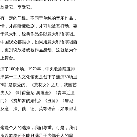
利欣赏它、享受它。
有一定的门槛。不同于单纯的音乐作品，
剧情，才能听懂歌剧，才可能被其打动。要
生于意大利，经典作品多以意大利语演唱。
语的中国观众都很少，如果用意大利语演唱西
懂，更别说欣赏或被作品感动。这就是为什
搬上舞台。
演了100余场。1979年，中央歌剧院复排
天津第一工人文化馆更是创下了连演39场且
中唱”是接受的。《茶花女》之后，我国艺
夫人》《叶甫盖尼·奥涅金》《青年近卫
门》《费加罗的婚礼》《丑角》《詹尼·
涉及意、法、俄、德、英等语言，如果都让
？
这是个人的选择，我们尊重。可是，我们
，所以歌剧还不能只满足于少部分人的需