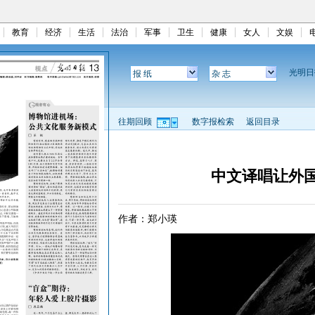
教育
经济
生活
法治
军事
卫生
健康
女人
文娱
光明
报 纸
杂 志
往期回顾
数字报检索
返回目录
中文译唱让外国
作者：郑小瑛