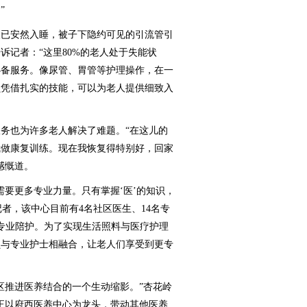
”
已安然入睡，被子下隐约可见的引流管引
诉记者：“这里80%的老人处于失能状
必备服务。像尿管、胃管等护理操作，在一
员凭借扎实的技能，可以为老人提供细致入
也为许多老人解决了难题。“在这儿的
我做康复训练。现在我恢复得特别好，回家
感慨道。
要更多专业力量。只有掌握‘医’的知识，
记者，该中心目前有4名社区医生、14名专
名专业陪护。为了实现生活照料与医疗护理
员与专业护士相融合，让老人们享受到更专
推进医养结合的一个生动缩影。”杏花岭
正以府西医养中心为龙头，带动其他医养