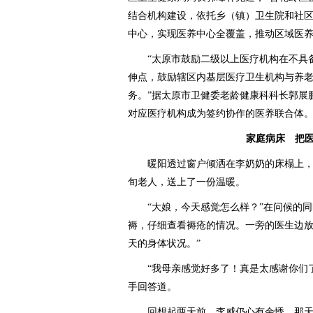
结合机构建设，依托乡（镇）卫生院和社
中心，实现医养中心全覆盖，推动区域医养
“太原市鼓励二级以上医疗机构在不具备
伸点，鼓励辖区内基层医疗卫生机构与养
务。”据太原市卫健委老龄健康科科长郭展
对应医疗机构成为签约协作的医养联合体
家庭病床 把
暖阳透过窗户倾洒在李奶奶的床榻上，
旬老人，送上了一份温暖。
“大娘，今天感觉怎么样？”在问候的同
褥，仔细查看褥疮的情况。一旁的医生边放
天的身体状况。”
“我母亲感觉好多了！真是太感谢你们了
手回答道。
回想起两天前，李威仍心有余悸。那天