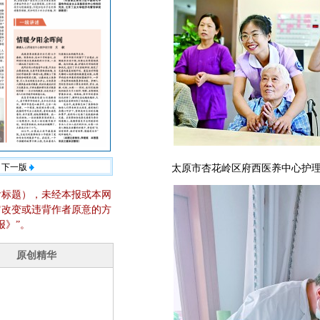
下一版
太原市杏花岭区府西医养中心护
含标题），未经本报或本网
它改变或违背作者原意的方
报》”。