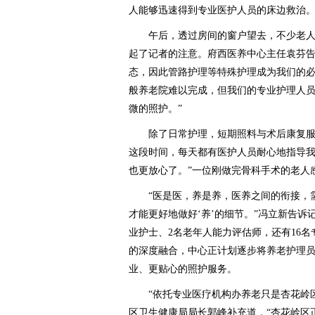
人能够迅速得到专业医护人员的床边救治。
午后，透过房间的窗户望去，不少老人
起了记者的注意。府西医养中心主任袁芬告
态，因此管路护理等特殊护理成为我们的
般养老院难以完成，但我们的专业护理人
微的照护。”
除了日常护理，短期照料与术后康复服务
这段时间，每天都有医护人员耐心地指导
也更放心了。”一位刚做完骨科手术的老人
“医是医，养是养，医养之间的衔接，需
才能更好地做好‘养’的细节。”冯立新告诉
业护士、2名老年人能力评估师，还有16
的深度融合，中心正计划逐步将养老护理
业、更贴心的照护服务。
“依托专业医疗机构办养老只是杏花岭区
区卫生健康局局长郭峰补充道，“杏花岭区