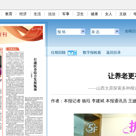
教育
经济
生活
法治
军事
卫生
健康
女人
文娱
光明
报 纸
杂 志
往期回顾
数字报检索
返回目录
让养老更
——山西太原探索多种模
作者：本报记者 杨珏 李建斌 本报通讯员 王