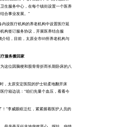
区卫生服务中心，在每个镇街设置一个医养
结合事业发展。”
内设医疗机构的养老机构中设置医疗延
老机构签订服务协议，开展医养结合服
鹏介绍，目前，太原全市69所养老机构与
。
医疗服务搬回家
为这位因脑梗和股骨骨折而长期卧床的八
时，太原安定医院的护士轻柔地翻开床
医疗箱边说：“咱们先量个血压，看看今
！”李威眼眶泛红，紧紧握着医护人员的
，母亲毫无征兆地突然恶心、呕吐，病情