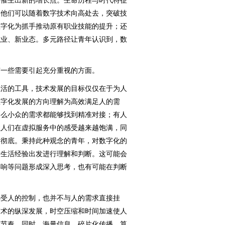
，催生出新的增长点。生命历程与时代特征
。他们可以随着数字技术向高处去，突破技
数字化为抓手推动原有职业技能的提升；还
职业、新业态。多元路径让青年认识到，数
一些需要引起充分重视的方面。
活的工具，技术发展的目标仅仅在于为人
数字化发展的方向理解为高效满足人的需
多么小众的需求都能够找到精准对接；有人
让人们在虚拟服务中的感受越来越饱满，同
加彻底。秉持此种观念的青年，对数字化的
际生活经验出发进行理解和判断。这可能会
影响等问题形成深入思考，也有可能在判断
受人的控制，也并不与人的需求直接挂
技术的纵深发展，时空压缩和时间加速使人
体节奏。同时，海量信息、碎片化传播、算