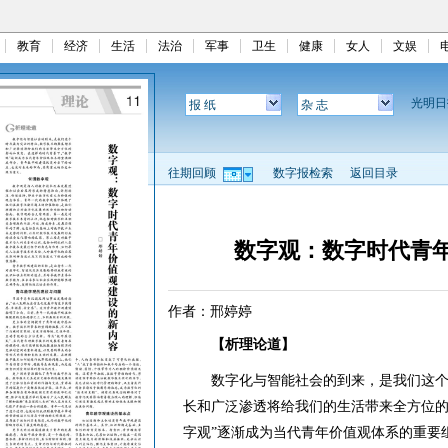
教育
经济
生活
法治
军事
卫生
健康
女人
文娱
光明
报 纸
杂 志
往期回顾
数字报检索
返回目录
数字观：数字时代青
作者：邢婷婷
【析理论道】
数字化与智能社会的到来，是我们这个
长和广泛渗透将给我们的生活带来全方位的
字观”逐渐成为当代青年价值观体系的重要