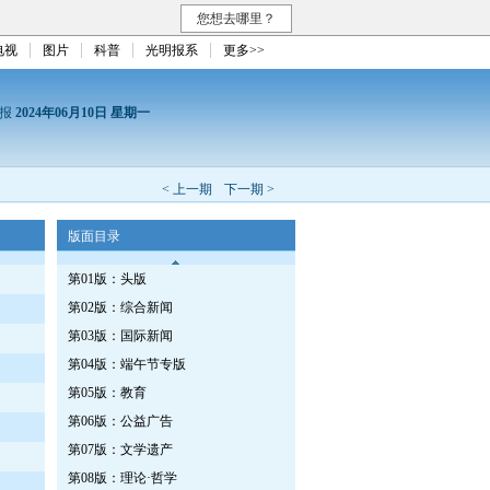
您想去哪里？
电视
图片
科普
光明报系
更多>>
日报
2024年06月10日 星期一
< 上一期
下一期 >
版面目录
第01版：头版
第02版：综合新闻
第03版：国际新闻
第04版：端午节专版
第05版：教育
第06版：公益广告
第07版：文学遗产
第08版：理论·哲学