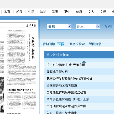
教育
经济
生活
法治
军事
卫生
健康
女人
文娱
光明
报 纸
杂 志
往期回顾
数字报检索
返回目录
第02版:综合新闻
推进科学储粮 打造“无形良田”
废膜成了新材料
我国经济发展质量和效益态势较好
全国部分地区高考结束
自然指数扩展后中国仍居榜首
革命历史题材话剧《叩响》上演
中海油发现超深水超浅层气田
朱永（貝睿）院士逝世