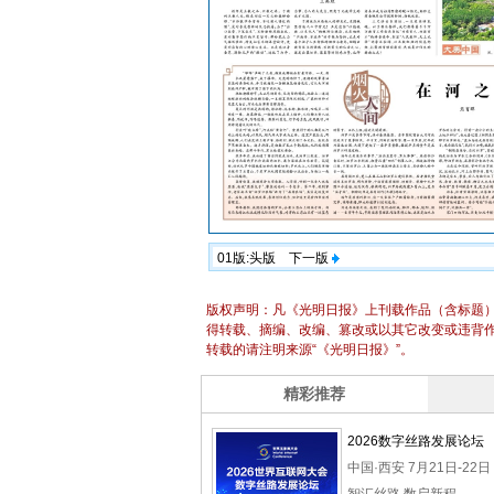
01版:头版
下一版