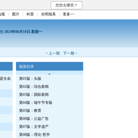
您想去哪里？
电视
图片
科普
光明报系
更多>>
日报
2024年06月10日 星期一
< 上一期
下一期 >
版面目录
是生命
第01版：头版
第02版：综合新闻
第03版：国际新闻
第04版：端午节专版
第05版：教育
第06版：公益广告
第07版：文学遗产
第08版：理论·哲学