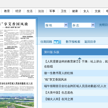
教育
经济
生活
法治
军事
卫生
健康
女人
文娱
光明
报 纸
杂 志
往期回顾
数字报检索
返回目录
第01版:头版
【人民需要这样的教育家⑦】于漪：站上讲台，就
在歌唱
做一生教书育人的红烛
“粽”享艾香国风浓
端午假期首日全社会跨区域人员流动量超2亿人次
【大美中国】生态底色
【烟火人间】在河之洲